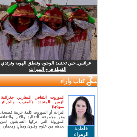
عرائس..حين تختبئ الوجوه وتنطق الهوية وترتدي
القبيلة فرح الميراث
كتاب وآراء
الموروث الثقافي المغاربي جغرافية
الزمن المتجدد (المغرب والجزائر
نموذجا)
التراث أو الموروث كلمة عربية فصيحة،
وهو مجموعة التقاليد والآثار والثقافة
الموروثة التي تركها السابقون لمن
بعدهم من علوم وفنون ومبانٍ ومعمار،
فاطمة
الزهراء