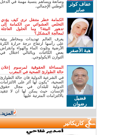
وصانعة ويساهم بنسبة مهمة في الدخل
عفاف كوثر
الوطني الإجمالي.
صابر
الكمامة خطر متنقل ترى كيف يؤدي
التخلص العشوائي من الكمامة إلى
تدهور البيئة؟ وما الحلول العاجلة
لمعالجة المشكل؟
يعرف العالم تهديدات ومخاطر بيئية
على رأسها ارتفاع درجة حرارة الكرة
الأرضية وتلوث الماء والهواء وانقراض
هبة الأصفر
بعض الكائنات وبالتالي اختلال في
التوازن الايكولوجي.
المساءلة الحقوقية لمرسوم إعلان
حالة الطوارئ الصحية في المغرب
في الشرعية الدولية فان حالة الطوارئ
الصحية، “يكون لها أثر على الالتزامات
الدولية للبلدان في مجال حقوق
الإنسان، حيث يمكن لها ان لا تتقيد
بالالتزامات المترتبة عليها
فضيل
رضوان
المزيد...
كاريكاتير