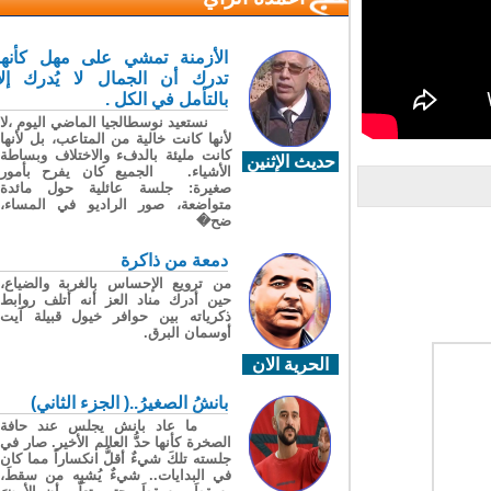
الأزمنة تمشي على مهل كأنها
تدرك أن الجمال لا يُدرك إلا
بالتأمل في الكل .
نستعيد نوسطالجيا الماضي اليوم ،لا
لأنها كانت خالية من المتاعب، بل لأنها
كانت مليئة بالدفء والاختلاف وبساطة
حديث الإثنين
الأشياء. الجميع كان يفرح بأمور
صغيرة: جلسة عائلية حول مائدة
متواضعة، صور الراديو في المساء،
ضح�
دمعة من ذاكرة
من ترويع الإحساس بالغربة والضياع،
حين أدرك مناد العز أنه أتلف روابط
ذكرياته بين حوافر خيول قبيلة آيت
أوسمان البرق.
الحرية الان
بانشُ الصغيرُ..( الجزء الثاني)
ما عاد بانش يجلس عند حافة
الصخرة كأنها حدُّ العالم الأخير. صار في
جلسته تلكَ شيءٌ أقلُّ انكساراً مما كان
في البدايات.. شيءٌ يُشبِه من سقطَ،