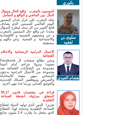
بكوري
المسنون بالمغرب ' واقع الحال وسؤال
المآل' بين الماضي و الواقع و المتأمل
يخلد المغرب على غرار بلدان المعمور
اليوم العالمي للمسنين الذي يصادف
فاتح أكتوبر من كل سنة، ليطرح السؤال
مجددا عن واقع حال المسنين بالمغرب
و عن وضعيتهم النفسية و الاقتصادية
سلوى بن
والاجتماعية و الصحية وعن مآلهم و
لفقيه
مستقبله
الاعمال الدرامية الرمضانية والاحكام
القضائية
ونحن نطالع صفحات ال Facebook
صعودا ونزولا تتراءى أمام أعيننا
مجموعة من الشكايات القضائية ضد
مجموعة من الأعمال الدرامية بدعوى
المساس بمهن معينة كالمحاماة
هشام العيدي
والتمريض وموظفين السكك الحديدية
والتوثيق العدلي، وربما غدا مهن أخرى
قراءة في مقتضيات قانون 50.17
المتعلق بمزاولة أنشطة الصناعة
التقليدية
تعزيزا للدور الذي توليه الدولة لقطاع
الصناعة التقليدية وحماية لهذا القطاع
الذي يشغل ما يقارب 2.4 مليون صانع