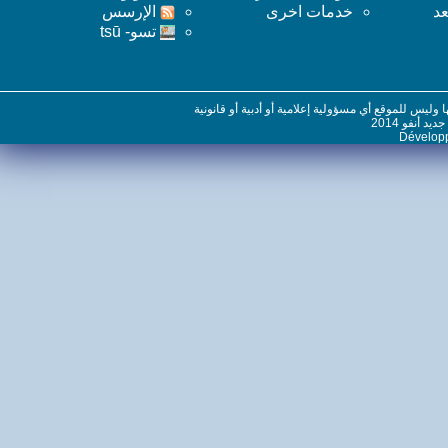
خدمات اخرى
اﻹرسس
تسو- tsū
س للموقع أي مسؤولية إعلامية أو أدبية أو قانونية
نفو 2014
Dévelo