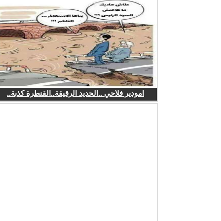
امودير فلاحي ..الحديد الرقيقة..القنطرة كذبة..