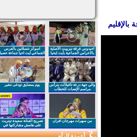
الإقليم
احيدوس فرقة تيزويت الأصلية
اسوكز نتسلاتين بالعرس
بالاعراس الجماعية بأيت ايحيا
الجماعي ايت احيا جماعة حصيا
والي جهة درعة تافيلالت يترأس
يوم بمضايق تودغى تنغير
مراسم الإنصات للخطاب
الملكي السامي بمناسبة
الذكرى27 لعيد العرش المجيد
من سهرات مهرجان افران
تصريح الفنانة سعيدة تيتريت
على هامش مشاركتها في
مهرجان افران
أعمدة الرأي