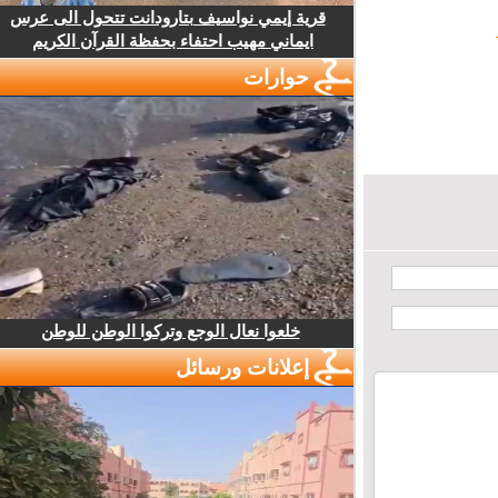
قرية إيمي نواسيف بتارودانت تتحول الى عرس
ايماني مهيب احتفاء بحفظة القرآن الكريم
حوارات
خلعوا نعال الوجع وتركوا الوطن للوطن
إعلانات ورسائل