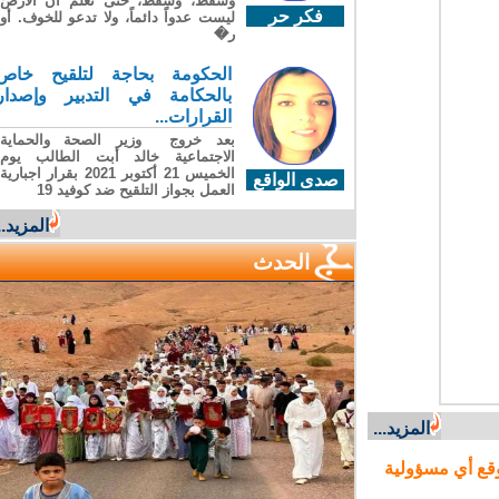
وسقطَ، وسقطَ، حتى تعلّم أن الأرضَ
فكر حر
ليست عدواً دائماً، ولا تدعو للخوف. أو
ر�
الحكومة بحاجة لتلقيح خاص
بالحكامة في التدبير وإصدار
القرارات...
بعد خروج وزير الصحة والحماية
الاجتماعية خالد أبت الطالب يوم
الخميس 21 أكتوبر 2021 بقرار اجبارية
صدى الواقع
العمل بجواز التلقيح ضد كوفيد 19
المزيد...
الحدث
المزيد...
ع أي مسؤولية