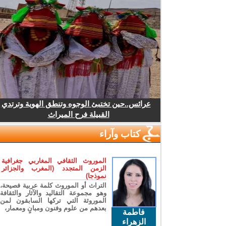
عرائس..حين تختبئ الوجوه وتنطق الهوية وترتدي
القبيلة فرح الميراث
كتاب وآراء
الموروث الثقافي المغاربي جغرافية
الزمن المتجدد (المغرب والجزائر
نموذجا)
التراث أو الموروث كلمة عربية فصيحة،
وهو مجموعة التقاليد والآثار والثقافة
الموروثة التي تركها السابقون لمن
بعدهم من علوم وفنون ومبانٍ ومعمار،
فاطمة
الزهراء