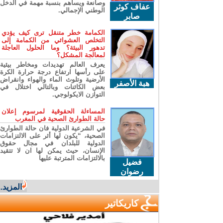
وصانعة ويساهم بنسبة مهمة في الدخل
عفاف كوثر
الوطني الإجمالي.
صابر
الكمامة خطر متنقل ترى كيف يؤدي
التخلص العشوائي من الكمامة إلى
تدهور البيئة؟ وما الحلول العاجلة
لمعالجة المشكل؟
يعرف العالم تهديدات ومخاطر بيئية
على رأسها ارتفاع درجة حرارة الكرة
الأرضية وتلوث الماء والهواء وانقراض
هبة الأصفر
بعض الكائنات وبالتالي اختلال في
التوازن الايكولوجي.
المساءلة الحقوقية لمرسوم إعلان
حالة الطوارئ الصحية في المغرب
في الشرعية الدولية فان حالة الطوارئ
الصحية، “يكون لها أثر على الالتزامات
الدولية للبلدان في مجال حقوق
الإنسان، حيث يمكن لها ان لا تتقيد
بالالتزامات المترتبة عليها
فضيل
رضوان
المزيد...
كاريكاتير