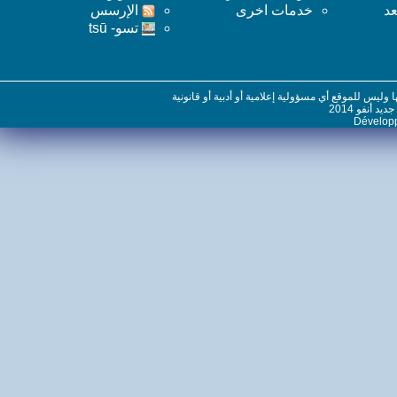
خدمات اخرى
اﻹرسس
تسو- tsū
س للموقع أي مسؤولية إعلامية أو أدبية أو قانونية
نفو 2014
Dévelo