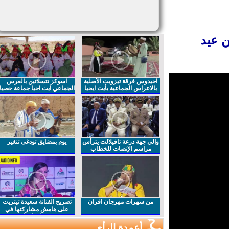
 عيد
احيدوس فرقة تيزويت الأصلية
اسوكز نتسلاتين بالعرس
بالاعراس الجماعية بأيت ايحيا
الجماعي ايت احيا جماعة حصيا
والي جهة درعة تافيلالت يترأس
يوم بمضايق تودغى تنغير
مراسم الإنصات للخطاب
الملكي السامي بمناسبة
الذكرى27 لعيد العرش المجيد
من سهرات مهرجان افران
تصريح الفنانة سعيدة تيتريت
على هامش مشاركتها في
مهرجان افران
أعمدة الرأي