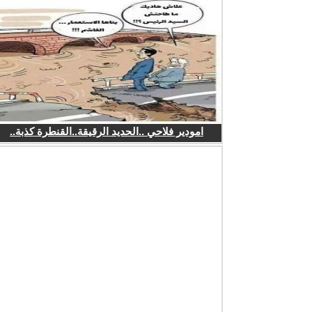
امودير فلاحي ..الحديد الرقيقة..القنطرة كذبة..