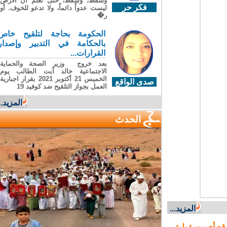
وسقطَ، وسقطَ، حتى تعلّم أن الأرضَ
فكر حر
ليست عدواً دائماً، ولا تدعو للخوف. أو
ر�
الحكومة بحاجة لتلقيح خاص
بالحكامة في التدبير وإصدار
القرارات...
بعد خروج وزير الصحة والحماية
الاجتماعية خالد أبت الطالب يوم
الخميس 21 أكتوبر 2021 بقرار اجبارية
صدى الواقع
العمل بجواز التلقيح ضد كوفيد 19
المزيد...
الحدث
المزيد...
ع أي مسؤولية