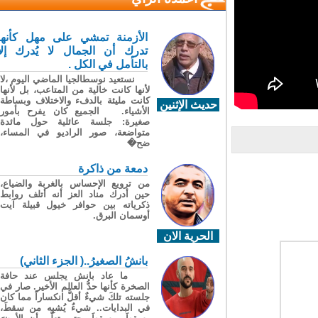
الأزمنة تمشي على مهل كأنها
تدرك أن الجمال لا يُدرك إلا
بالتأمل في الكل .
نستعيد نوسطالجيا الماضي اليوم ،لا
لأنها كانت خالية من المتاعب، بل لأنها
كانت مليئة بالدفء والاختلاف وبساطة
حديث الإثنين
الأشياء. الجميع كان يفرح بأمور
صغيرة: جلسة عائلية حول مائدة
متواضعة، صور الراديو في المساء،
ضح�
دمعة من ذاكرة
من ترويع الإحساس بالغربة والضياع،
حين أدرك مناد العز أنه أتلف روابط
ذكرياته بين حوافر خيول قبيلة آيت
أوسمان البرق.
الحرية الان
بانشُ الصغيرُ..( الجزء الثاني)
ما عاد بانش يجلس عند حافة
الصخرة كأنها حدُّ العالم الأخير. صار في
جلسته تلكَ شيءٌ أقلُّ انكساراً مما كان
في البدايات.. شيءٌ يُشبِه من سقطَ،