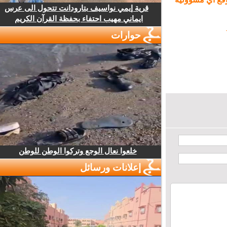
قرية إيمي نواسيف بتارودانت تتحول الى عرس
ايماني مهيب احتفاء بحفظة القرآن الكريم
حوارات
خلعوا نعال الوجع وتركوا الوطن للوطن
إعلانات ورسائل