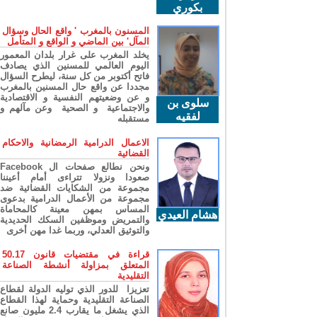
بكوري
المسنون بالمغرب ' واقع الحال وسؤال
المآل' بين الماضي و الواقع و المتأمل
يخلد المغرب على غرار بلدان المعمور
اليوم العالمي للمسنين الذي يصادف
فاتح أكتوبر من كل سنة، ليطرح السؤال
مجددا عن واقع حال المسنين بالمغرب
و عن وضعيتهم النفسية و الاقتصادية
سلوى بن
والاجتماعية و الصحية وعن مآلهم و
لفقيه
مستقبله
الاعمال الدرامية الرمضانية والاحكام
القضائية
ونحن نطالع صفحات ال Facebook
صعودا ونزولا تتراءى أمام أعيننا
مجموعة من الشكايات القضائية ضد
مجموعة من الأعمال الدرامية بدعوى
المساس بمهن معينة كالمحاماة
هشام العيدي
والتمريض وموظفين السكك الحديدية
والتوثيق العدلي، وربما غدا مهن أخرى
قراءة في مقتضيات قانون 50.17
المتعلق بمزاولة أنشطة الصناعة
التقليدية
تعزيزا للدور الذي توليه الدولة لقطاع
الصناعة التقليدية وحماية لهذا القطاع
الذي يشغل ما يقارب 2.4 مليون صانع