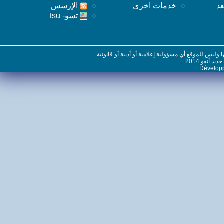
خدمات اخرى
اﻹرسس
تسو- tsū
س للموقع أي مسؤولية إعلامية أو أدبية أو قانونية
نفو 2014
Dévelo