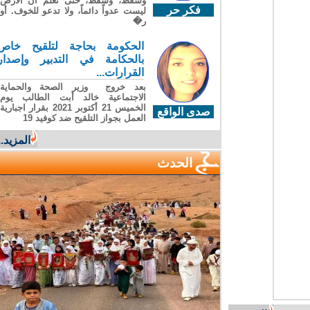
وسقطَ، وسقطَ، حتى تعلّم أن الأرضَ
فكر حر
ليست عدواً دائماً، ولا تدعو للخوف. أو
ر�
الحكومة بحاجة لتلقيح خاص
بالحكامة في التدبير وإصدار
القرارات...
بعد خروج وزير الصحة والحماية
الاجتماعية خالد أبت الطالب يوم
الخميس 21 أكتوبر 2021 بقرار اجبارية
صدى الواقع
العمل بجواز التلقيح ضد كوفيد 19
المزيد...
الحدث