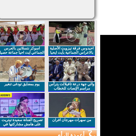
احيدوس فرقة تيزويت الأصلية
اسوكز نتسلاتين بالعرس
بالاعراس الجماعية بأيت ايحيا
الجماعي ايت احيا جماعة حصيا
والي جهة درعة تافيلالت يترأس
يوم بمضايق تودغى تنغير
مراسم الإنصات للخطاب
الملكي السامي بمناسبة
الذكرى27 لعيد العرش المجيد
من سهرات مهرجان افران
تصريح الفنانة سعيدة تيتريت
على هامش مشاركتها في
مهرجان افران
أعمدة الرأي