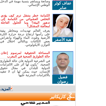
وصانعة ويساهم بنسبة مهمة في الدخل
عفاف كوثر
الوطني الإجمالي.
صابر
الكمامة خطر متنقل ترى كيف يؤدي
التخلص العشوائي من الكمامة إلى
تدهور البيئة؟ وما الحلول العاجلة
لمعالجة المشكل؟
يعرف العالم تهديدات ومخاطر بيئية
على رأسها ارتفاع درجة حرارة الكرة
الأرضية وتلوث الماء والهواء وانقراض
هبة الأصفر
بعض الكائنات وبالتالي اختلال في
التوازن الايكولوجي.
المساءلة الحقوقية لمرسوم إعلان
حالة الطوارئ الصحية في المغرب
في الشرعية الدولية فان حالة الطوارئ
الصحية، “يكون لها أثر على الالتزامات
الدولية للبلدان في مجال حقوق
الإنسان، حيث يمكن لها ان لا تتقيد
بالالتزامات المترتبة عليها
فضيل
رضوان
المزيد...
كاريكاتير