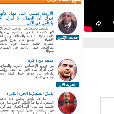
الأزمنة تمشي على مهل كأنها
تدرك أن الجمال لا يُدرك إلا
بالتأمل في الكل .
نستعيد نوسطالجيا الماضي اليوم ،لا
لأنها كانت خالية من المتاعب، بل لأنها
كانت مليئة بالدفء والاختلاف وبساطة
حديث الإثنين
الأشياء. الجميع كان يفرح بأمور
صغيرة: جلسة عائلية حول مائدة
متواضعة، صور الراديو في المساء،
ضح�
دمعة من ذاكرة
من ترويع الإحساس بالغربة والضياع،
حين أدرك مناد العز أنه أتلف روابط
ذكرياته بين حوافر خيول قبيلة آيت
أوسمان البرق.
الحرية الان
بانشُ الصغيرُ..( الجزء الثاني)
ما عاد بانش يجلس عند حافة
الصخرة كأنها حدُّ العالم الأخير. صار في
جلسته تلكَ شيءٌ أقلُّ انكساراً مما كان
في البدايات.. شيءٌ يُشبِه من سقطَ،