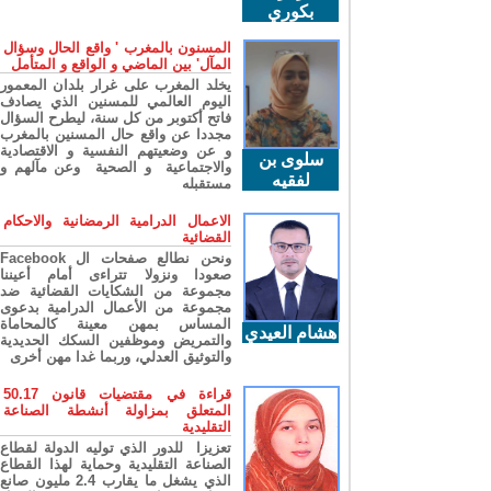
بكوري
المسنون بالمغرب ' واقع الحال وسؤال
المآل' بين الماضي و الواقع و المتأمل
يخلد المغرب على غرار بلدان المعمور
اليوم العالمي للمسنين الذي يصادف
فاتح أكتوبر من كل سنة، ليطرح السؤال
مجددا عن واقع حال المسنين بالمغرب
و عن وضعيتهم النفسية و الاقتصادية
سلوى بن
والاجتماعية و الصحية وعن مآلهم و
لفقيه
مستقبله
الاعمال الدرامية الرمضانية والاحكام
القضائية
ونحن نطالع صفحات ال Facebook
صعودا ونزولا تتراءى أمام أعيننا
مجموعة من الشكايات القضائية ضد
مجموعة من الأعمال الدرامية بدعوى
المساس بمهن معينة كالمحاماة
هشام العيدي
والتمريض وموظفين السكك الحديدية
والتوثيق العدلي، وربما غدا مهن أخرى
قراءة في مقتضيات قانون 50.17
المتعلق بمزاولة أنشطة الصناعة
التقليدية
تعزيزا للدور الذي توليه الدولة لقطاع
الصناعة التقليدية وحماية لهذا القطاع
الذي يشغل ما يقارب 2.4 مليون صانع