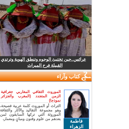
عرائس..حين تختبئ الوجوه وتنطق الهوية وترتدي
القبيلة فرح الميراث
كتاب وآراء
الموروث الثقافي المغاربي جغرافية
الزمن المتجدد (المغرب والجزائر
نموذجا)
التراث أو الموروث كلمة عربية فصيحة،
وهو مجموعة التقاليد والآثار والثقافة
الموروثة التي تركها السابقون لمن
بعدهم من علوم وفنون ومبانٍ ومعمار،
فاطمة
الزهراء