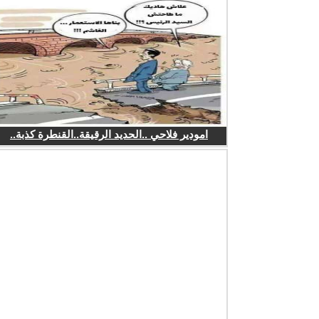
امودير فلاحي ..الحديد الرقيقة..القنطرة كذبة..