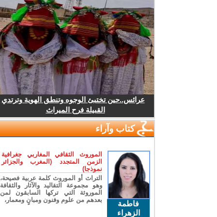
عرائس..حين تختبئ الوجوه وتنطق الهوية وترتدي
القبيلة فرح الميراث
كتاب وآراء
الموروث الثقافي المغاربي جغرافية
الزمن المتجدد (المغرب والجزائر
نموذجا)
التراث أو الموروث كلمة عربية فصيحة،
وهو مجموعة التقاليد والآثار والثقافة
الموروثة التي تركها السابقون لمن
بعدهم من علوم وفنون ومبانٍ ومعمار،
فاطمة
الزهراء