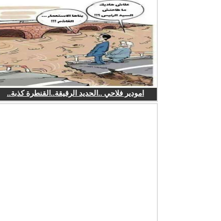
امودير فلاحي ..الحديد الرقيقة..القنطرة كذبة..