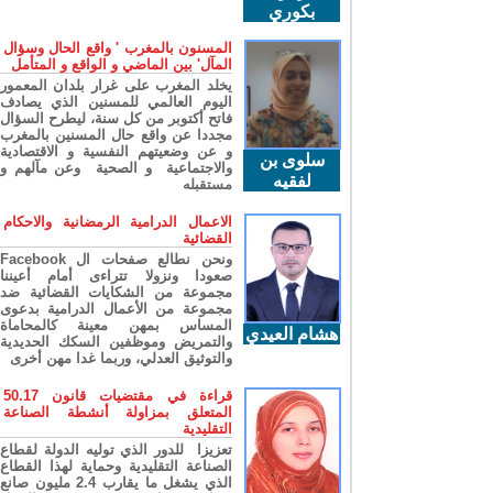
بكوري
المسنون بالمغرب ' واقع الحال وسؤال
المآل' بين الماضي و الواقع و المتأمل
يخلد المغرب على غرار بلدان المعمور
اليوم العالمي للمسنين الذي يصادف
فاتح أكتوبر من كل سنة، ليطرح السؤال
مجددا عن واقع حال المسنين بالمغرب
و عن وضعيتهم النفسية و الاقتصادية
سلوى بن
والاجتماعية و الصحية وعن مآلهم و
لفقيه
مستقبله
الاعمال الدرامية الرمضانية والاحكام
القضائية
ونحن نطالع صفحات ال Facebook
صعودا ونزولا تتراءى أمام أعيننا
مجموعة من الشكايات القضائية ضد
مجموعة من الأعمال الدرامية بدعوى
المساس بمهن معينة كالمحاماة
هشام العيدي
والتمريض وموظفين السكك الحديدية
والتوثيق العدلي، وربما غدا مهن أخرى
قراءة في مقتضيات قانون 50.17
المتعلق بمزاولة أنشطة الصناعة
التقليدية
تعزيزا للدور الذي توليه الدولة لقطاع
الصناعة التقليدية وحماية لهذا القطاع
الذي يشغل ما يقارب 2.4 مليون صانع