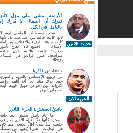
الأزمنة تمشي على مهل كأنها
تدرك أن الجمال لا يُدرك إلا
بالتأمل في الكل .
نستعيد نوسطالجيا الماضي اليوم ،لا
لأنها كانت خالية من المتاعب، بل لأنها
كانت مليئة بالدفء والاختلاف وبساطة
حديث الإثنين
الأشياء. الجميع كان يفرح بأمور
صغيرة: جلسة عائلية حول مائدة
متواضعة، صور الراديو في المساء،
ضح�
دمعة من ذاكرة
من ترويع الإحساس بالغربة والضياع،
حين أدرك مناد العز أنه أتلف روابط
ذكرياته بين حوافر خيول قبيلة آيت
أوسمان البرق.
الحرية الان
بانشُ الصغيرُ..( الجزء الثاني)
ما عاد بانش يجلس عند حافة
الصخرة كأنها حدُّ العالم الأخير. صار في
جلسته تلكَ شيءٌ أقلُّ انكساراً مما كان
في البدايات.. شيءٌ يُشبِه من سقطَ،