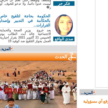
وسقطَ، وسقطَ، حتى تعلّم أن الأرضَ
فكر حر
ليست عدواً دائماً، ولا تدعو للخوف. أو
ر�
الحكومة بحاجة لتلقيح خاص
بالحكامة في التدبير وإصدار
القرارات...
بعد خروج وزير الصحة والحماية
الاجتماعية خالد أبت الطالب يوم
الخميس 21 أكتوبر 2021 بقرار اجبارية
صدى الواقع
العمل بجواز التلقيح ضد كوفيد 19
المزيد...
الحدث
المزيد...
ع أي مسؤولية