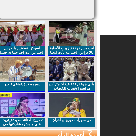
احيدوس فرقة تيزويت الأصلية
اسوكز نتسلاتين بالعرس
بالاعراس الجماعية بأيت ايحيا
الجماعي ايت احيا جماعة حصيا
والي جهة درعة تافيلالت يترأس
يوم بمضايق تودغى تنغير
مراسم الإنصات للخطاب
الملكي السامي بمناسبة
الذكرى27 لعيد العرش المجيد
من سهرات مهرجان افران
تصريح الفنانة سعيدة تيتريت
على هامش مشاركتها في
مهرجان افران
أعمدة الرأي