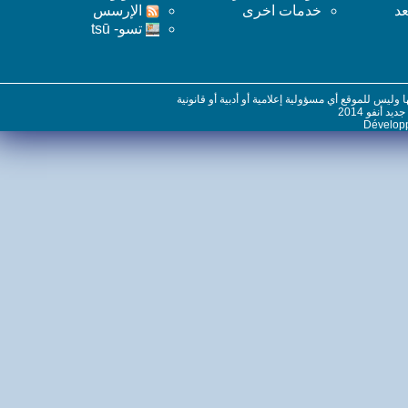
خدمات اخرى
اﻹرسس
تسو- tsū
س للموقع أي مسؤولية إعلامية أو أدبية أو قانونية
نفو 2014
Dévelo