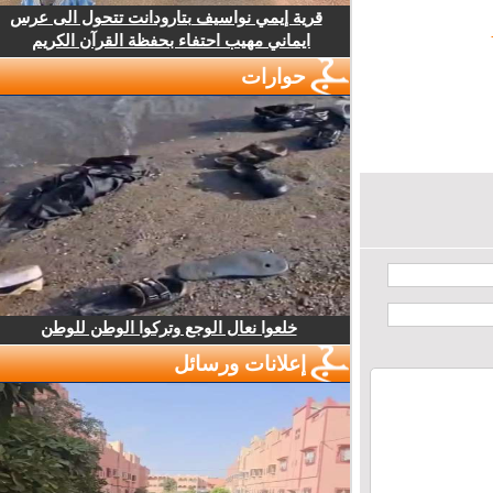
قرية إيمي نواسيف بتارودانت تتحول الى عرس
ايماني مهيب احتفاء بحفظة القرآن الكريم
حوارات
خلعوا نعال الوجع وتركوا الوطن للوطن
إعلانات ورسائل