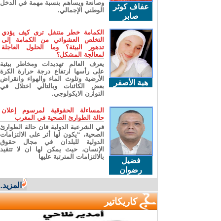
وصانعة ويساهم بنسبة مهمة في الدخل
عفاف كوثر
الوطني الإجمالي.
صابر
الكمامة خطر متنقل ترى كيف يؤدي
التخلص العشوائي من الكمامة إلى
تدهور البيئة؟ وما الحلول العاجلة
لمعالجة المشكل؟
يعرف العالم تهديدات ومخاطر بيئية
على رأسها ارتفاع درجة حرارة الكرة
الأرضية وتلوث الماء والهواء وانقراض
هبة الأصفر
بعض الكائنات وبالتالي اختلال في
التوازن الايكولوجي.
المساءلة الحقوقية لمرسوم إعلان
حالة الطوارئ الصحية في المغرب
في الشرعية الدولية فان حالة الطوارئ
الصحية، “يكون لها أثر على الالتزامات
الدولية للبلدان في مجال حقوق
الإنسان، حيث يمكن لها ان لا تتقيد
بالالتزامات المترتبة عليها
فضيل
رضوان
المزيد...
كاريكاتير