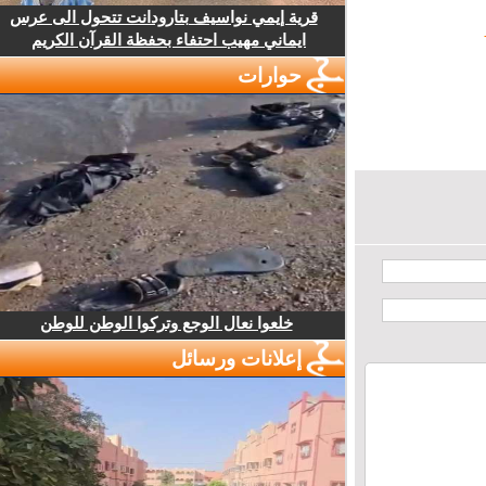
قرية إيمي نواسيف بتارودانت تتحول الى عرس
ايماني مهيب احتفاء بحفظة القرآن الكريم
حوارات
خلعوا نعال الوجع وتركوا الوطن للوطن
إعلانات ورسائل