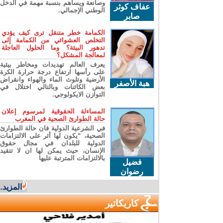
وصانعة ويساهم بنسبة مهمة في الدخل
عفاف كوثر
الوطني الإجمالي.
صابر
الكمامة خطر متنقل ترى كيف يؤدي
التخلص العشوائي من الكمامة إلى
تدهور البيئة؟ وما الحلول العاجلة
لمعالجة المشكل؟
يعرف العالم تهديدات ومخاطر بيئية
على رأسها ارتفاع درجة حرارة الكرة
الأرضية وتلوث الماء والهواء وانقراض
هبة الأصفر
بعض الكائنات وبالتالي اختلال في
التوازن الايكولوجي.
المساءلة الحقوقية لمرسوم إعلان
حالة الطوارئ الصحية في المغرب
في الشرعية الدولية فان حالة الطوارئ
الصحية، “يكون لها أثر على الالتزامات
الدولية للبلدان في مجال حقوق
الإنسان، حيث يمكن لها ان لا تتقيد
بالالتزامات المترتبة عليها
فضيل
رضوان
المزيد...
كاريكاتير