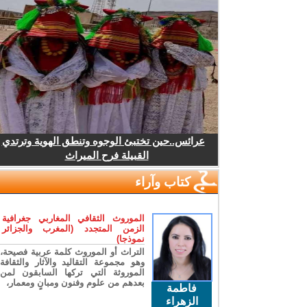
عرائس..حين تختبئ الوجوه وتنطق الهوية وترتدي
القبيلة فرح الميراث
كتاب وآراء
الموروث الثقافي المغاربي جغرافية
الزمن المتجدد (المغرب والجزائر
نموذجا)
التراث أو الموروث كلمة عربية فصيحة،
وهو مجموعة التقاليد والآثار والثقافة
الموروثة التي تركها السابقون لمن
بعدهم من علوم وفنون ومبانٍ ومعمار،
فاطمة
الزهراء