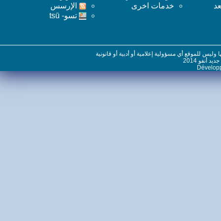
خدمات اخرى
اﻹرسس
تسو- tsū
س للموقع أي مسؤولية إعلامية أو أدبية أو قانونية
نفو 2014
Dévelo