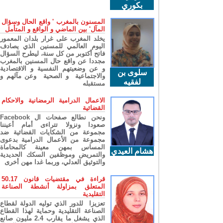
بكوري
المسنون بالمغرب ' واقع الحال وسؤال
المآل' بين الماضي و الواقع و المتأمل
يخلد المغرب على غرار بلدان المعمور
اليوم العالمي للمسنين الذي يصادف
فاتح أكتوبر من كل سنة، ليطرح السؤال
مجددا عن واقع حال المسنين بالمغرب
و عن وضعيتهم النفسية و الاقتصادية
سلوى بن
والاجتماعية و الصحية وعن مآلهم و
لفقيه
مستقبله
الاعمال الدرامية الرمضانية والاحكام
القضائية
ونحن نطالع صفحات ال Facebook
صعودا ونزولا تتراءى أمام أعيننا
مجموعة من الشكايات القضائية ضد
مجموعة من الأعمال الدرامية بدعوى
المساس بمهن معينة كالمحاماة
هشام العيدي
والتمريض وموظفين السكك الحديدية
والتوثيق العدلي، وربما غدا مهن أخرى
قراءة في مقتضيات قانون 50.17
المتعلق بمزاولة أنشطة الصناعة
التقليدية
تعزيزا للدور الذي توليه الدولة لقطاع
الصناعة التقليدية وحماية لهذا القطاع
الذي يشغل ما يقارب 2.4 مليون صانع