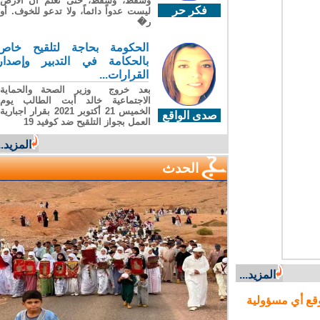
وسقطَ، وسقطَ، حتى تعلّم أن الأرضَ
فكر حر
ليست عدواً دائماً، ولا تدعو للخوف. أو
ر�
الحكومة بحاجة لتلقيح خاص
بالحكامة في التدبير وإصدار
القرارات...
بعد خروج وزير الصحة والحماية
الاجتماعية خالد أبت الطالب يوم
الخميس 21 أكتوبر 2021 بقرار اجبارية
صدى الواقع
العمل بجواز التلقيح ضد كوفيد 19
المزيد...
الحدث
المزيد...
ع أي مسؤولية