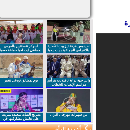
احيدوس فرقة تيزويت الأصلية
اسوكز نتسلاتين بالعرس
بالاعراس الجماعية بأيت ايحيا
الجماعي ايت احيا جماعة حصيا
والي جهة درعة تافيلالت يترأس
يوم بمضايق تودغى تنغير
مراسم الإنصات للخطاب
الملكي السامي بمناسبة
الذكرى27 لعيد العرش المجيد
من سهرات مهرجان افران
تصريح الفنانة سعيدة تيتريت
على هامش مشاركتها في
مهرجان افران
أعمدة الرأي