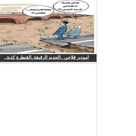
امودير فلاحي ..الحديد الرقيقة..القنطرة كذبة..