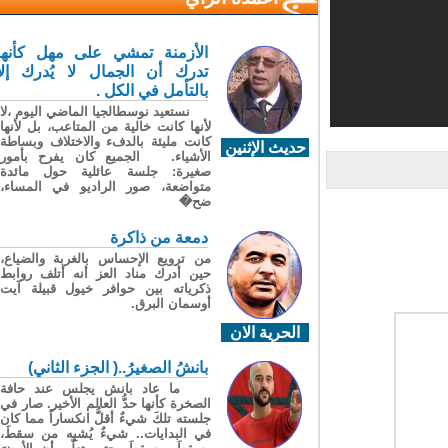
الأزمنة تمشي على مهل كأنها
تدرك أن الجمال لا يُدرك إلا
بالتأمل في الكل .
نستعيد نوسطالجيا الماضي اليوم ،لا
لأنها كانت خالية من المتاعب، بل لأنها
كانت مليئة بالدفء والاختلاف وبساطة
حديث الإثنين
الأشياء. الجميع كان يفرح بأمور
صغيرة: جلسة عائلية حول مائدة
متواضعة، صور الراديو في المساء،
ضح�
دمعة من ذاكرة
من ترويع الإحساس بالغربة والضياع،
حين أدرك مناد العز أنه أتلف روابط
ذكرياته بين حوافر خيول قبيلة آيت
أوسمان البرق.
الحرية الان
بانشُ الصغيرُ..( الجزء الثاني)
ما عاد بانش يجلس عند حافة
الصخرة كأنها حدُّ العالم الأخير. صار في
جلسته تلكَ شيءٌ أقلُّ انكساراً مما كان
في البدايات.. شيءٌ يُشبِه من سقطَ،