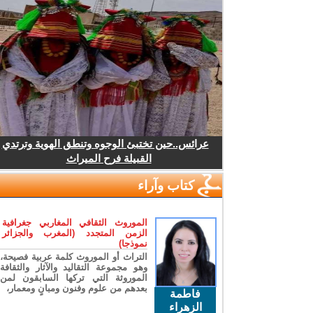
عرائس..حين تختبئ الوجوه وتنطق الهوية وترتدي
القبيلة فرح الميراث
كتاب وآراء
الموروث الثقافي المغاربي جغرافية
الزمن المتجدد (المغرب والجزائر
نموذجا)
التراث أو الموروث كلمة عربية فصيحة،
وهو مجموعة التقاليد والآثار والثقافة
الموروثة التي تركها السابقون لمن
بعدهم من علوم وفنون ومبانٍ ومعمار،
فاطمة
الزهراء