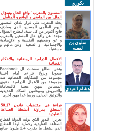
بكوري
المسنون بالمغرب ' واقع الحال وسؤال
المآل' بين الماضي و الواقع و المتأمل
يخلد المغرب على غرار بلدان المعمور
اليوم العالمي للمسنين الذي يصادف
فاتح أكتوبر من كل سنة، ليطرح السؤال
مجددا عن واقع حال المسنين بالمغرب
و عن وضعيتهم النفسية و الاقتصادية
سلوى بن
والاجتماعية و الصحية وعن مآلهم و
لفقيه
مستقبله
الاعمال الدرامية الرمضانية والاحكام
القضائية
ونحن نطالع صفحات ال Facebook
صعودا ونزولا تتراءى أمام أعيننا
مجموعة من الشكايات القضائية ضد
مجموعة من الأعمال الدرامية بدعوى
المساس بمهن معينة كالمحاماة
هشام العيدي
والتمريض وموظفين السكك الحديدية
والتوثيق العدلي، وربما غدا مهن أخرى
قراءة في مقتضيات قانون 50.17
المتعلق بمزاولة أنشطة الصناعة
التقليدية
تعزيزا للدور الذي توليه الدولة لقطاع
الصناعة التقليدية وحماية لهذا القطاع
الذي يشغل ما يقارب 2.4 مليون صانع