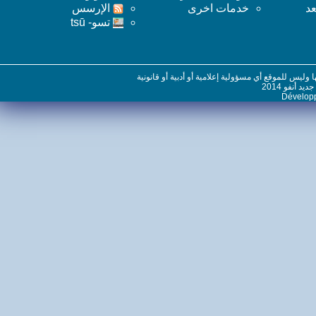
خدمات اخرى
اﻹرسس
تسو- tsū
س للموقع أي مسؤولية إعلامية أو أدبية أو قانونية
نفو 2014
Dévelo