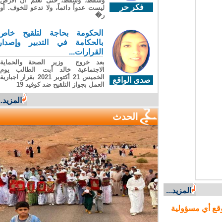
وسقطَ، وسقطَ، حتى تعلّم أن الأرضَ
فكر حر
ليست عدواً دائماً، ولا تدعو للخوف. أو
ر�
الحكومة بحاجة لتلقيح خاص
بالحكامة في التدبير وإصدار
القرارات...
بعد خروج وزير الصحة والحماية
الاجتماعية خالد أبت الطالب يوم
الخميس 21 أكتوبر 2021 بقرار اجبارية
صدى الواقع
العمل بجواز التلقيح ضد كوفيد 19
المزيد...
الحدث
المزيد...
ع أي مسؤولية