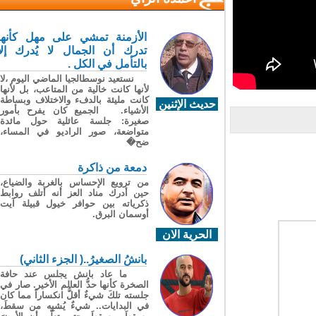
الأزمنة تمشي على مهل كأنها
تدرك أن الجمال لا يُدرك إلا
بالتأمل في الكل .
نستعيد نوسطالجيا الماضي اليوم ،لا
لأنها كانت خالية من المتاعب، بل لأنها
كانت مليئة بالدفء والاختلاف وبساطة
حديث الإثنين
الأشياء. الجميع كان يفرح بأمور
صغيرة: جلسة عائلية حول مائدة
متواضعة، صور الراديو في المساء،
ضح�
دمعة من ذاكرة
من ترويع الإحساس بالغربة والضياع،
حين أدرك مناد العز أنه أتلف روابط
ذكرياته بين حوافر خيول قبيلة آيت
أوسمان البرق.
الحرية الان
بانشُ الصغيرُ..( الجزء الثاني)
ما عاد بانش يجلس عند حافة
الصخرة كأنها حدُّ العالم الأخير. صار في
جلسته تلكَ شيءٌ أقلُّ انكساراً مما كان
في البدايات.. شيءٌ يُشبِه من سقطَ،