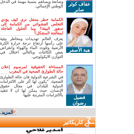
وصانعة ويساهم بنسبة مهمة في الدخل
عفاف كوثر
الوطني الإجمالي.
صابر
الكمامة خطر متنقل ترى كيف يؤدي
التخلص العشوائي من الكمامة إلى
تدهور البيئة؟ وما الحلول العاجلة
لمعالجة المشكل؟
يعرف العالم تهديدات ومخاطر بيئية
على رأسها ارتفاع درجة حرارة الكرة
الأرضية وتلوث الماء والهواء وانقراض
هبة الأصفر
بعض الكائنات وبالتالي اختلال في
التوازن الايكولوجي.
المساءلة الحقوقية لمرسوم إعلان
حالة الطوارئ الصحية في المغرب
في الشرعية الدولية فان حالة الطوارئ
الصحية، “يكون لها أثر على الالتزامات
الدولية للبلدان في مجال حقوق
الإنسان، حيث يمكن لها ان لا تتقيد
بالالتزامات المترتبة عليها
فضيل
رضوان
المزيد...
كاريكاتير