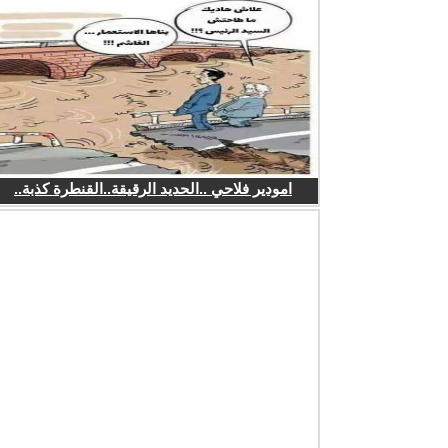
امودير فلاحي ..الحديد الرقيقة..القنطرة كذبة..