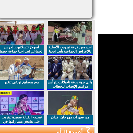
احيدوس فرقة تيزويت الأصلية
اسوكز نتسلاتين بالعرس
بالاعراس الجماعية بأيت ايحيا
الجماعي ايت احيا جماعة حصيا
والي جهة درعة تافيلالت يترأس
يوم بمضايق تودغى تنغير
مراسم الإنصات للخطاب
الملكي السامي بمناسبة
الذكرى27 لعيد العرش المجيد
من سهرات مهرجان افران
تصريح الفنانة سعيدة تيتريت
على هامش مشاركتها في
مهرجان افران
أعمدة الرأي