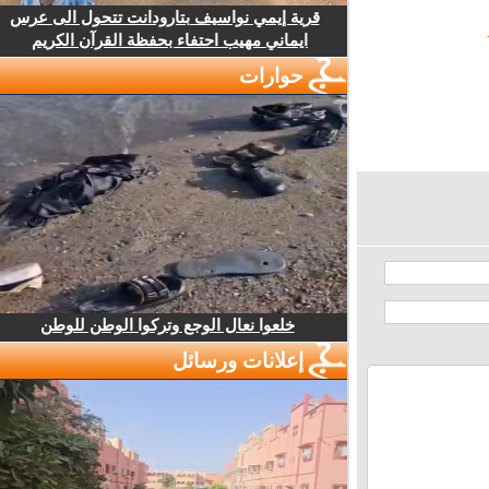
قرية إيمي نواسيف بتارودانت تتحول الى عرس
ايماني مهيب احتفاء بحفظة القرآن الكريم
حوارات
خلعوا نعال الوجع وتركوا الوطن للوطن
إعلانات ورسائل