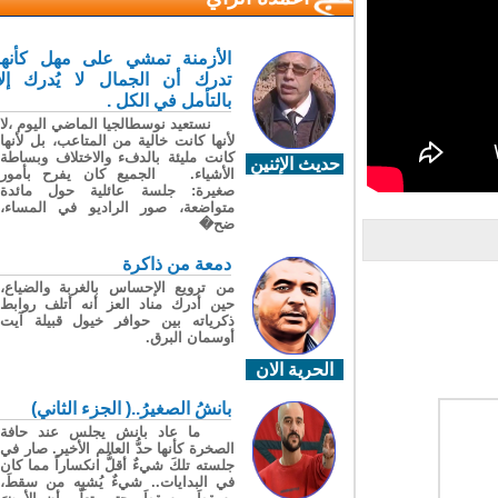
الأزمنة تمشي على مهل كأنها
تدرك أن الجمال لا يُدرك إلا
بالتأمل في الكل .
نستعيد نوسطالجيا الماضي اليوم ،لا
لأنها كانت خالية من المتاعب، بل لأنها
كانت مليئة بالدفء والاختلاف وبساطة
حديث الإثنين
الأشياء. الجميع كان يفرح بأمور
صغيرة: جلسة عائلية حول مائدة
متواضعة، صور الراديو في المساء،
ضح�
دمعة من ذاكرة
من ترويع الإحساس بالغربة والضياع،
حين أدرك مناد العز أنه أتلف روابط
ذكرياته بين حوافر خيول قبيلة آيت
أوسمان البرق.
الحرية الان
بانشُ الصغيرُ..( الجزء الثاني)
ما عاد بانش يجلس عند حافة
الصخرة كأنها حدُّ العالم الأخير. صار في
جلسته تلكَ شيءٌ أقلُّ انكساراً مما كان
في البدايات.. شيءٌ يُشبِه من سقطَ،