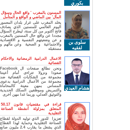
بكوري
المسنون بالمغرب ' واقع الحال وسؤال
المآل' بين الماضي و الواقع و المتأمل
يخلد المغرب على غرار بلدان المعمور
اليوم العالمي للمسنين الذي يصادف
فاتح أكتوبر من كل سنة، ليطرح السؤال
مجددا عن واقع حال المسنين بالمغرب
و عن وضعيتهم النفسية و الاقتصادية
سلوى بن
والاجتماعية و الصحية وعن مآلهم و
لفقيه
مستقبله
الاعمال الدرامية الرمضانية والاحكام
القضائية
ونحن نطالع صفحات ال Facebook
صعودا ونزولا تتراءى أمام أعيننا
مجموعة من الشكايات القضائية ضد
مجموعة من الأعمال الدرامية بدعوى
المساس بمهن معينة كالمحاماة
هشام العيدي
والتمريض وموظفين السكك الحديدية
والتوثيق العدلي، وربما غدا مهن أخرى
قراءة في مقتضيات قانون 50.17
المتعلق بمزاولة أنشطة الصناعة
التقليدية
تعزيزا للدور الذي توليه الدولة لقطاع
الصناعة التقليدية وحماية لهذا القطاع
الذي يشغل ما يقارب 2.4 مليون صانع