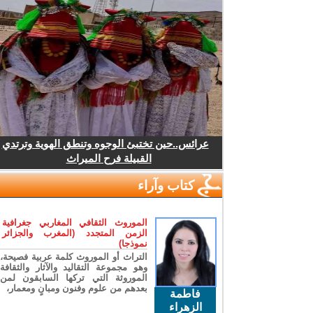
عرائس..حين تختبئ الوجوه وتنطق الهوية وترتدي
القبيلة فرح الميراث
كتاب وآراء
الموروث الثقافي المغاربي جغرافية
الزمن المتجدد (المغرب والجزائر
نموذجا)
التراث أو الموروث كلمة عربية فصيحة،
وهو مجموعة التقاليد والآثار والثقافة
الموروثة التي تركها السابقون لمن
بعدهم من علوم وفنون ومبانٍ ومعمار،
فاطمة
الزهراء