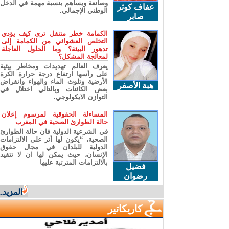
وصانعة ويساهم بنسبة مهمة في الدخل
عفاف كوثر
الوطني الإجمالي.
صابر
الكمامة خطر متنقل ترى كيف يؤدي
التخلص العشوائي من الكمامة إلى
تدهور البيئة؟ وما الحلول العاجلة
لمعالجة المشكل؟
يعرف العالم تهديدات ومخاطر بيئية
على رأسها ارتفاع درجة حرارة الكرة
الأرضية وتلوث الماء والهواء وانقراض
هبة الأصفر
بعض الكائنات وبالتالي اختلال في
التوازن الايكولوجي.
المساءلة الحقوقية لمرسوم إعلان
حالة الطوارئ الصحية في المغرب
في الشرعية الدولية فان حالة الطوارئ
الصحية، “يكون لها أثر على الالتزامات
الدولية للبلدان في مجال حقوق
الإنسان، حيث يمكن لها ان لا تتقيد
بالالتزامات المترتبة عليها
فضيل
رضوان
المزيد...
كاريكاتير