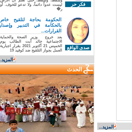
وسقطَ، وسقطَ، حتى تعلّم أن الأرضَ
فكر حر
ليست عدواً دائماً، ولا تدعو للخوف. أو
ر�
الحكومة بحاجة لتلقيح خاص
بالحكامة في التدبير وإصدار
القرارات...
بعد خروج وزير الصحة والحماية
الاجتماعية خالد أبت الطالب يوم
الخميس 21 أكتوبر 2021 بقرار اجبارية
صدى الواقع
العمل بجواز التلقيح ضد كوفيد 19
المزيد...
الحدث
المزيد...