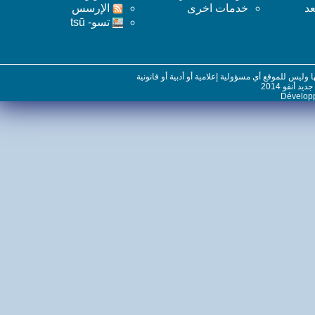
خدمات اخرى
اﻹرسس
تسو- tsū
س للموقع أي مسؤولية إعلامية أو أدبية أو قانونية
نفو 2014
Dévelo