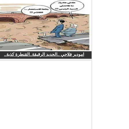
امودير فلاحي ..الحديد الرقيقة..القنطرة كذبة..