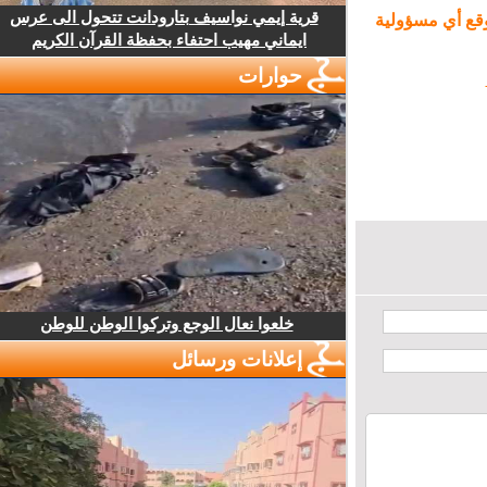
قرية إيمي نواسيف بتارودانت تتحول الى عرس
ع أي مسؤولية
ايماني مهيب احتفاء بحفظة القرآن الكريم
حوارات
خلعوا نعال الوجع وتركوا الوطن للوطن
إعلانات ورسائل