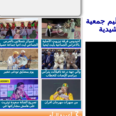
يم جمعية
يدية
احيدوس فرقة تيزويت الأصلية
اسوكز نتسلاتين بالعرس
بالاعراس الجماعية بأيت ايحيا
الجماعي ايت احيا جماعة حصيا
والي جهة درعة تافيلالت يترأس
يوم بمضايق تودغى تنغير
مراسم الإنصات للخطاب
الملكي السامي بمناسبة
الذكرى27 لعيد العرش المجيد
من سهرات مهرجان افران
تصريح الفنانة سعيدة تيتريت
على هامش مشاركتها في
مهرجان افران
أعمدة الرأي