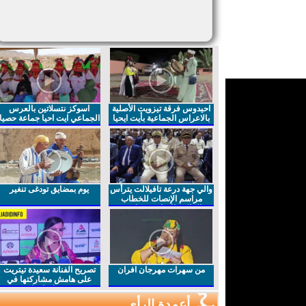
احيدوس فرقة تيزويت الأصلية
اسوكز نتسلاتين بالعرس
بالاعراس الجماعية بأيت ايحيا
الجماعي ايت احيا جماعة حصيا
والي جهة درعة تافيلالت يترأس
يوم بمضايق تودغى تنغير
مراسم الإنصات للخطاب
الملكي السامي بمناسبة
الذكرى27 لعيد العرش المجيد
من سهرات مهرجان افران
تصريح الفنانة سعيدة تيتريت
على هامش مشاركتها في
مهرجان افران
أعمدة الرأي