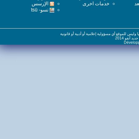
خدمات اخرى
اﻹرسس
تسو- tsū
س للموقع أي مسؤولية إعلامية أو أدبية أو قانونية
نفو 2014
Dévelo