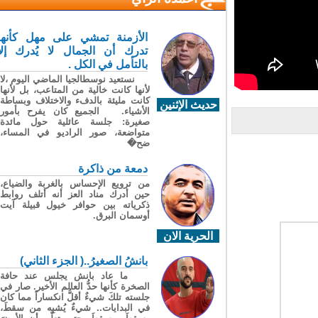
الأزمنة تمشي على مهل كأنها
تدرك أن الجمال لا يُدرك إلا
بالتأمل في الكل .
نستعيد نوسطالجيا الماضي اليوم ،لا
لأنها كانت خالية من المتاعب، بل لأنها
كانت مليئة بالدفء والاختلاف وبساطة
حديث الإثنين
الأشياء. الجميع كان يفرح بأمور
صغيرة: جلسة عائلية حول مائدة
متواضعة، صور الراديو في المساء،
ضح�
دمعة من ذاكرة
من ترويع الإحساس بالغربة والضياع،
حين أدرك مناد العز أنه أتلف روابط
ذكرياته بين حوافر خيول قبيلة آيت
أوسمان البرق.
الحرية الان
بانشُ الصغيرُ..( الجزء الثاني)
ما عاد بانش يجلس عند حافة
الصخرة كأنها حدُّ العالم الأخير. صار في
جلسته تلكَ شيءٌ أقلُّ انكساراً مما كان
في البدايات.. شيءٌ يُشبِه من سقطَ،