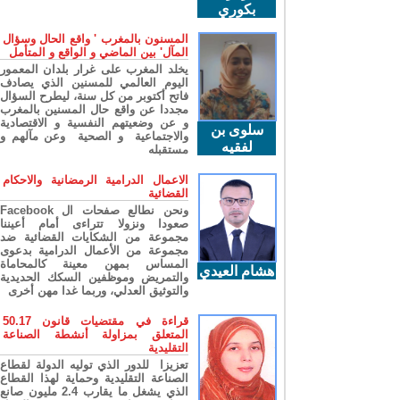
بكوري
المسنون بالمغرب ' واقع الحال وسؤال
المآل' بين الماضي و الواقع و المتأمل
يخلد المغرب على غرار بلدان المعمور
اليوم العالمي للمسنين الذي يصادف
فاتح أكتوبر من كل سنة، ليطرح السؤال
مجددا عن واقع حال المسنين بالمغرب
و عن وضعيتهم النفسية و الاقتصادية
سلوى بن
والاجتماعية و الصحية وعن مآلهم و
لفقيه
مستقبله
الاعمال الدرامية الرمضانية والاحكام
القضائية
ونحن نطالع صفحات ال Facebook
صعودا ونزولا تتراءى أمام أعيننا
مجموعة من الشكايات القضائية ضد
مجموعة من الأعمال الدرامية بدعوى
المساس بمهن معينة كالمحاماة
هشام العيدي
والتمريض وموظفين السكك الحديدية
والتوثيق العدلي، وربما غدا مهن أخرى
قراءة في مقتضيات قانون 50.17
المتعلق بمزاولة أنشطة الصناعة
التقليدية
تعزيزا للدور الذي توليه الدولة لقطاع
الصناعة التقليدية وحماية لهذا القطاع
الذي يشغل ما يقارب 2.4 مليون صانع