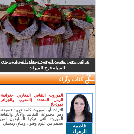
عرائس..حين تختبئ الوجوه وتنطق الهوية وترتدي
القبيلة فرح الميراث
كتاب وآراء
الموروث الثقافي المغاربي جغرافية
الزمن المتجدد (المغرب والجزائر
نموذجا)
التراث أو الموروث كلمة عربية فصيحة،
وهو مجموعة التقاليد والآثار والثقافة
الموروثة التي تركها السابقون لمن
بعدهم من علوم وفنون ومبانٍ ومعمار،
فاطمة
الزهراء