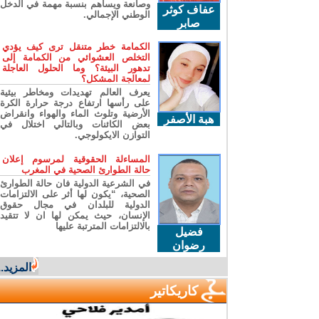
وصانعة ويساهم بنسبة مهمة في الدخل
عفاف كوثر
الوطني الإجمالي.
صابر
الكمامة خطر متنقل ترى كيف يؤدي
التخلص العشوائي من الكمامة إلى
تدهور البيئة؟ وما الحلول العاجلة
لمعالجة المشكل؟
يعرف العالم تهديدات ومخاطر بيئية
على رأسها ارتفاع درجة حرارة الكرة
الأرضية وتلوث الماء والهواء وانقراض
هبة الأصفر
بعض الكائنات وبالتالي اختلال في
التوازن الايكولوجي.
المساءلة الحقوقية لمرسوم إعلان
حالة الطوارئ الصحية في المغرب
في الشرعية الدولية فان حالة الطوارئ
الصحية، “يكون لها أثر على الالتزامات
الدولية للبلدان في مجال حقوق
الإنسان، حيث يمكن لها ان لا تتقيد
بالالتزامات المترتبة عليها
فضيل
رضوان
المزيد...
كاريكاتير