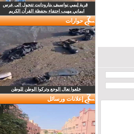
قرية إيمي نواسيف بتارودانت تتحول الى عرس
ايماني مهيب احتفاء بحفظة القرآن الكريم
حوارات
خلعوا نعال الوجع وتركوا الوطن للوطن
إعلانات ورسائل