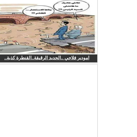
امودير فلاحي ..الحديد الرقيقة..القنطرة كذبة..