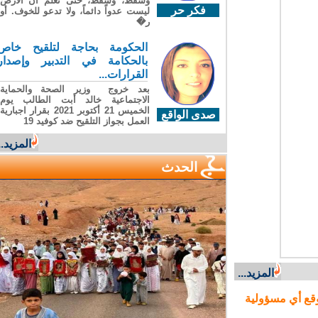
وسقطَ، وسقطَ، حتى تعلّم أن الأرضَ
فكر حر
ليست عدواً دائماً، ولا تدعو للخوف. أو
ر�
الحكومة بحاجة لتلقيح خاص
بالحكامة في التدبير وإصدار
القرارات...
بعد خروج وزير الصحة والحماية
الاجتماعية خالد أبت الطالب يوم
الخميس 21 أكتوبر 2021 بقرار اجبارية
صدى الواقع
العمل بجواز التلقيح ضد كوفيد 19
المزيد...
الحدث
المزيد...
ع أي مسؤولية