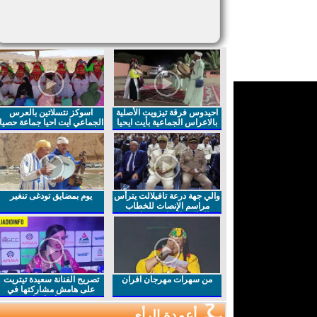
احيدوس فرقة تيزويت الأصلية
اسوكز نتسلاتين بالعرس
بالاعراس الجماعية بأيت ايحيا
الجماعي ايت احيا جماعة حصيا
والي جهة درعة تافيلالت يترأس
يوم بمضايق تودغى تنغير
مراسم الإنصات للخطاب
الملكي السامي بمناسبة
الذكرى27 لعيد العرش المجيد
من سهرات مهرجان افران
تصريح الفنانة سعيدة تيتريت
على هامش مشاركتها في
مهرجان افران
أعمدة الرأي