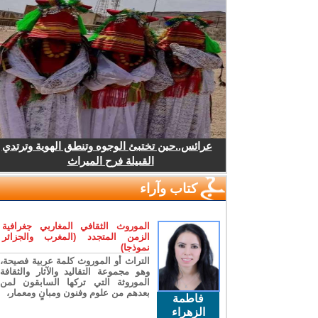
عرائس..حين تختبئ الوجوه وتنطق الهوية وترتدي
القبيلة فرح الميراث
كتاب وآراء
الموروث الثقافي المغاربي جغرافية
الزمن المتجدد (المغرب والجزائر
نموذجا)
التراث أو الموروث كلمة عربية فصيحة،
وهو مجموعة التقاليد والآثار والثقافة
الموروثة التي تركها السابقون لمن
بعدهم من علوم وفنون ومبانٍ ومعمار،
فاطمة
الزهراء