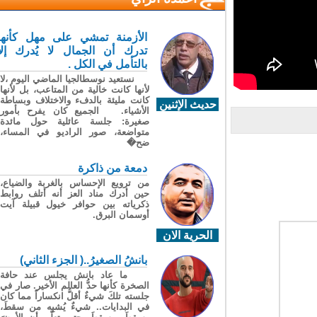
الأزمنة تمشي على مهل كأنها
تدرك أن الجمال لا يُدرك إلا
بالتأمل في الكل .
نستعيد نوسطالجيا الماضي اليوم ،لا
لأنها كانت خالية من المتاعب، بل لأنها
كانت مليئة بالدفء والاختلاف وبساطة
حديث الإثنين
الأشياء. الجميع كان يفرح بأمور
صغيرة: جلسة عائلية حول مائدة
متواضعة، صور الراديو في المساء،
ضح�
دمعة من ذاكرة
من ترويع الإحساس بالغربة والضياع،
حين أدرك مناد العز أنه أتلف روابط
ذكرياته بين حوافر خيول قبيلة آيت
أوسمان البرق.
الحرية الان
بانشُ الصغيرُ..( الجزء الثاني)
ما عاد بانش يجلس عند حافة
الصخرة كأنها حدُّ العالم الأخير. صار في
جلسته تلكَ شيءٌ أقلُّ انكساراً مما كان
في البدايات.. شيءٌ يُشبِه من سقطَ،