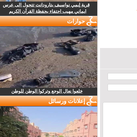
قرية إيمي نواسيف بتارودانت تتحول الى عرس
ايماني مهيب احتفاء بحفظة القرآن الكريم
حوارات
خلعوا نعال الوجع وتركوا الوطن للوطن
إعلانات ورسائل