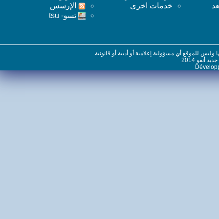
خدمات اخرى
اﻹرسس
تسو- tsū
س للموقع أي مسؤولية إعلامية أو أدبية أو قانونية
نفو 2014
Dévelo