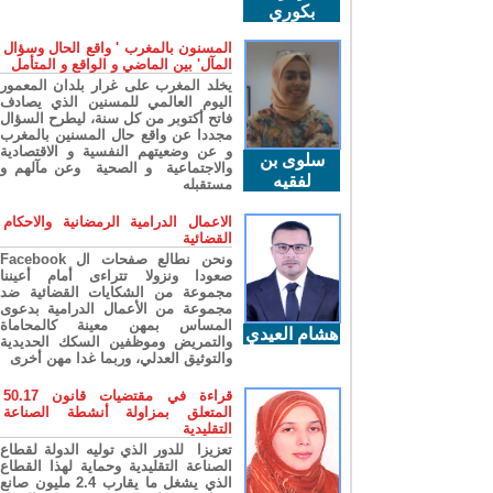
بكوري
المسنون بالمغرب ' واقع الحال وسؤال
المآل' بين الماضي و الواقع و المتأمل
يخلد المغرب على غرار بلدان المعمور
اليوم العالمي للمسنين الذي يصادف
فاتح أكتوبر من كل سنة، ليطرح السؤال
مجددا عن واقع حال المسنين بالمغرب
و عن وضعيتهم النفسية و الاقتصادية
سلوى بن
والاجتماعية و الصحية وعن مآلهم و
لفقيه
مستقبله
الاعمال الدرامية الرمضانية والاحكام
القضائية
ونحن نطالع صفحات ال Facebook
صعودا ونزولا تتراءى أمام أعيننا
مجموعة من الشكايات القضائية ضد
مجموعة من الأعمال الدرامية بدعوى
المساس بمهن معينة كالمحاماة
هشام العيدي
والتمريض وموظفين السكك الحديدية
والتوثيق العدلي، وربما غدا مهن أخرى
قراءة في مقتضيات قانون 50.17
المتعلق بمزاولة أنشطة الصناعة
التقليدية
تعزيزا للدور الذي توليه الدولة لقطاع
الصناعة التقليدية وحماية لهذا القطاع
الذي يشغل ما يقارب 2.4 مليون صانع