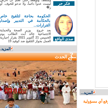
وسقطَ، وسقطَ، حتى تعلّم أن الأرضَ
فكر حر
ليست عدواً دائماً، ولا تدعو للخوف. أو
ر�
الحكومة بحاجة لتلقيح خاص
بالحكامة في التدبير وإصدار
القرارات...
بعد خروج وزير الصحة والحماية
الاجتماعية خالد أبت الطالب يوم
الخميس 21 أكتوبر 2021 بقرار اجبارية
صدى الواقع
العمل بجواز التلقيح ضد كوفيد 19
المزيد...
الحدث
المزيد...
ع أي مسؤولية