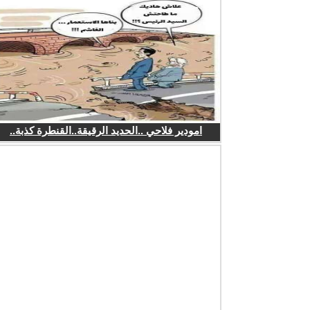
امودير فلاحي ..الحديد الرقيقة..القنطرة كذبة..