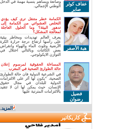
وصانعة ويساهم بنسبة مهمة في الدخل
عفاف كوثر
الوطني الإجمالي.
صابر
الكمامة خطر متنقل ترى كيف يؤدي
التخلص العشوائي من الكمامة إلى
تدهور البيئة؟ وما الحلول العاجلة
لمعالجة المشكل؟
يعرف العالم تهديدات ومخاطر بيئية
على رأسها ارتفاع درجة حرارة الكرة
الأرضية وتلوث الماء والهواء وانقراض
هبة الأصفر
بعض الكائنات وبالتالي اختلال في
التوازن الايكولوجي.
المساءلة الحقوقية لمرسوم إعلان
حالة الطوارئ الصحية في المغرب
في الشرعية الدولية فان حالة الطوارئ
الصحية، “يكون لها أثر على الالتزامات
الدولية للبلدان في مجال حقوق
الإنسان، حيث يمكن لها ان لا تتقيد
بالالتزامات المترتبة عليها
فضيل
رضوان
المزيد...
كاريكاتير