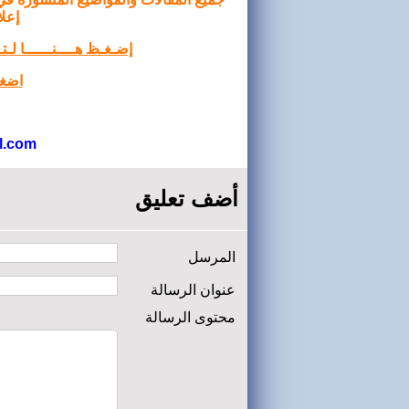
إعلا
إضـغـظ هــــنــــــا لـ
اضغط
l.com
أضف تعليق
المرسل
عنوان الرسالة
محتوى الرسالة