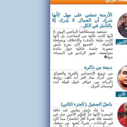
الأزمنة تمشي على مهل كأنها
تدرك أن الجمال لا يُدرك إلا
بالتأمل في الكل .
نستعيد نوسطالجيا الماضي اليوم ،لا
لأنها كانت خالية من المتاعب، بل لأنها
كانت مليئة بالدفء والاختلاف وبساطة
إثنين
الأشياء. الجميع كان يفرح بأمور
صغيرة: جلسة عائلية حول مائدة
متواضعة، صور الراديو في المساء،
ضح�
دمعة من ذاكرة
من ترويع الإحساس بالغربة والضياع،
حين أدرك مناد العز أنه أتلف روابط
ذكرياته بين حوافر خيول قبيلة آيت
أوسمان البرق.
الان
بانشُ الصغيرُ..( الجزء الثاني)
ما عاد بانش يجلس عند حافة
الصخرة كأنها حدُّ العالم الأخير. صار في
جلسته تلكَ شيءٌ أقلُّ انكساراً مما كان
في البدايات.. شيءٌ يُشبِه من سقطَ،