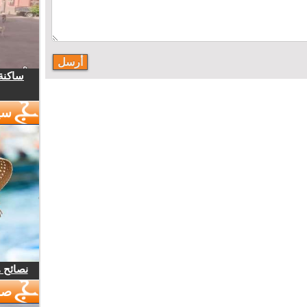
ساكنة 
سي
نصائح 
صو