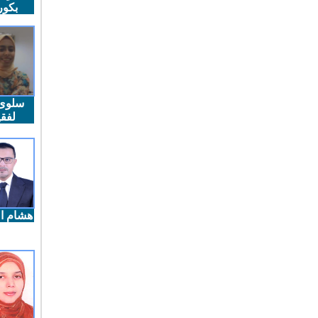
بكو
سلوى
لفقي
هشام ال