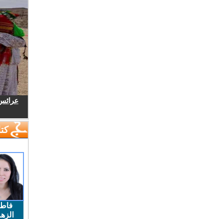
عرائس.
كتا
فاط
الزهر