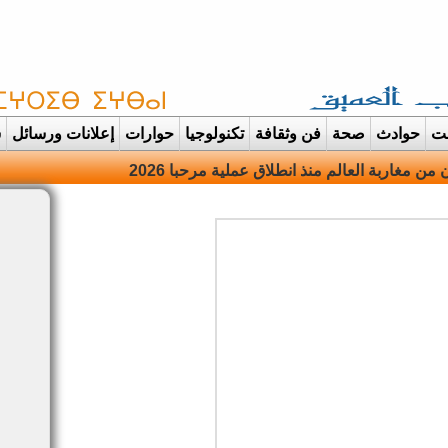
غت
حوادث
صحة
فن وثقافة
تكنولوجيا
حوارات
إعلانات ورسائل
س
انت |