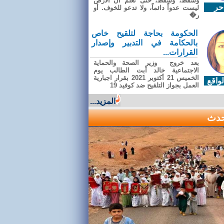
وسقطَ، وسقطَ، حتى تعلّم أن الأرضَ
حر
ليست عدواً دائماً، ولا تدعو للخوف. أو
ر�
الحكومة بحاجة لتلقيح خاص
بالحكامة في التدبير وإصدار
القرارات...
بعد خروج وزير الصحة والحماية
الاجتماعية خالد أبت الطالب يوم
الخميس 21 أكتوبر 2021 بقرار اجبارية
واقع
العمل بجواز التلقيح ضد كوفيد 19
المزيد...
حدث