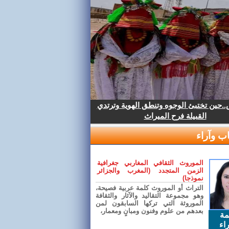
.حين تختبئ الوجوه وتنطق الهوية وترتدي
القبيلة فرح الميراث
ب وآراء
الموروث الثقافي المغاربي جغرافية
الزمن المتجدد (المغرب والجزائر
نموذجا)
التراث أو الموروث كلمة عربية فصيحة،
وهو مجموعة التقاليد والآثار والثقافة
الموروثة التي تركها السابقون لمن
بعدهم من علوم وفنون ومبانٍ ومعمار،
مة
اء