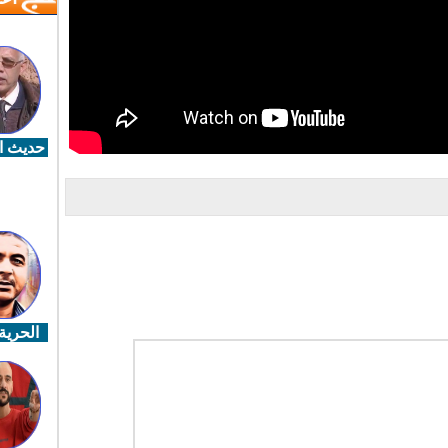
حديث ال
الحرية 