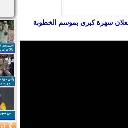
لان سهرة كبرى بموسم الخطوبة
احيدوس فر
بالاعراس ا
والي جهة د
مراسم 
الملكي 
الذكرى27 لعيد العرش المجيد
من سهرا
أعم