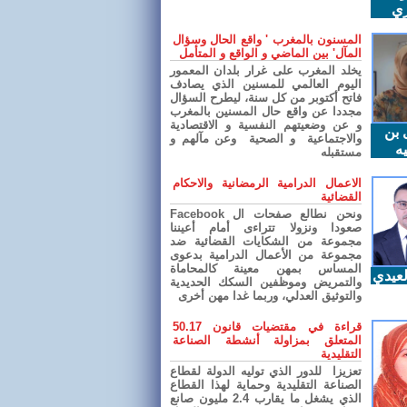
ري
المسنون بالمغرب ' واقع الحال وسؤال
المآل' بين الماضي و الواقع و المتأمل
يخلد المغرب على غرار بلدان المعمور
اليوم العالمي للمسنين الذي يصادف
فاتح أكتوبر من كل سنة، ليطرح السؤال
مجددا عن واقع حال المسنين بالمغرب
و عن وضعيتهم النفسية و الاقتصادية
 بن
والاجتماعية و الصحية وعن مآلهم و
ه
مستقبله
الاعمال الدرامية الرمضانية والاحكام
القضائية
ونحن نطالع صفحات ال Facebook
صعودا ونزولا تتراءى أمام أعيننا
مجموعة من الشكايات القضائية ضد
مجموعة من الأعمال الدرامية بدعوى
المساس بمهن معينة كالمحاماة
عيدي
والتمريض وموظفين السكك الحديدية
والتوثيق العدلي، وربما غدا مهن أخرى
قراءة في مقتضيات قانون 50.17
المتعلق بمزاولة أنشطة الصناعة
التقليدية
تعزيزا للدور الذي توليه الدولة لقطاع
الصناعة التقليدية وحماية لهذا القطاع
الذي يشغل ما يقارب 2.4 مليون صانع