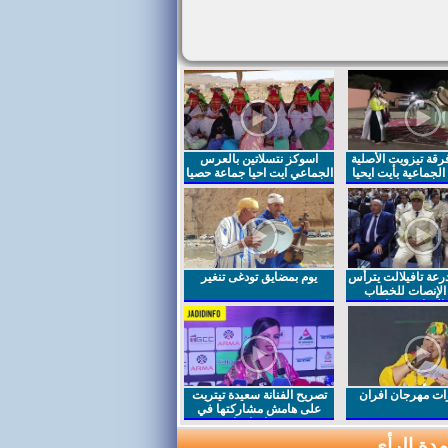
قة تيزويت الأصلية
اسوكز نتسلاتين بالعرس
لجماعية بأيت ايحيا
الجماعي ايت احيا جماعة حصيا
رعة تافيلالت يترأس
يوم بمضايق تودغى تنغير
الإنصات للخطاب
السامي بمناسبة
ت مهرجان افران
تصريح الفنانة سعيدة تيتريت
على هامش مشاركتها في
مهرجان افران
دة الرأي