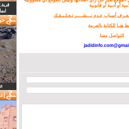
قرية 
مية أو أدبية أو قانونية
ايما
تـعـرف أسباب عـدم نـــشــــر تـعـلـيـقـك
حو
 هنـا للكتابة بالعربية
للتواصل معنا
jadidinfo.com@gmai
خل
إع