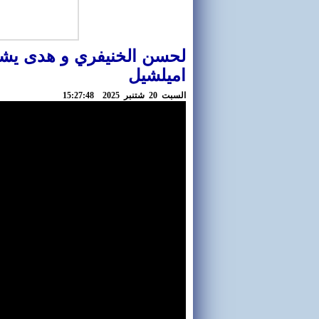
لحسن الخنيفري و هدى يشع
اميلشيل
السبت 20 شتنبر 2025 15:27:48