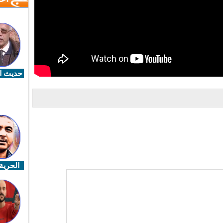
حديث ال
الحرية 