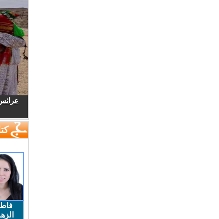
عرائس.
كتا
فاط
الزهر