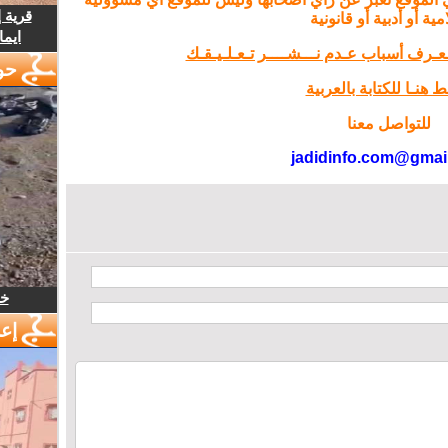
قرية 
مية أو أدبية أو قانونية
ايما
تـعـرف أسباب عـدم نـــشــــر تـعـلـيـقـك
حو
 هنـا للكتابة بالعربية
للتواصل معنا
jadidinfo.com@gmai
خل
إع