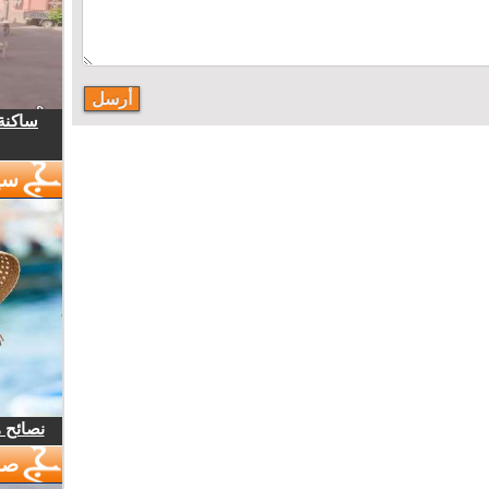
ساكنة 
سي
نصائح 
صو