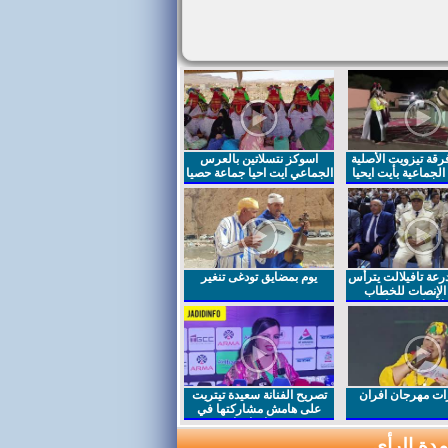
قة تيزويت الأصلية
اسوكز نتسلاتين بالعرس
لجماعية بأيت ايحيا
الجماعي ايت احيا جماعة حصيا
رعة تافيلالت يترأس
يوم بمضايق تودغى تنغير
الإنصات للخطاب
السامي بمناسبة
ت مهرجان افران
تصريح الفنانة سعيدة تيتريت
على هامش مشاركتها في
مهرجان افران
دة الرأي