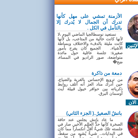
الأزمنة تمشي على مهل كأنها
تدرك أن الجمال لا يُدرك إلا
بالتأمل في الكل .
نستعيد نوسطالجيا الماضي اليوم ،لا
لأنها كانت خالية من المتاعب، بل لأنها
كانت مليئة بالدفء والاختلاف وبساطة
إثنين
الأشياء. الجميع كان يفرح بأمور
صغيرة: جلسة عائلية حول مائدة
متواضعة، صور الراديو في المساء،
ضح�
دمعة من ذاكرة
من ترويع الإحساس بالغربة والضياع،
حين أدرك مناد العز أنه أتلف روابط
ذكرياته بين حوافر خيول قبيلة آيت
أوسمان البرق.
الان
بانشُ الصغيرُ..( الجزء الثاني)
ما عاد بانش يجلس عند حافة
الصخرة كأنها حدُّ العالم الأخير. صار في
جلسته تلكَ شيءٌ أقلُّ انكساراً مما كان
في البدايات.. شيءٌ يُشبِه من سقطَ،