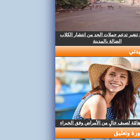
تنغير تدعم حملات الحد من انتشار الكلاب
الضالة بالمدينة
دتي
هامّة لصيف خالٍ من الأمراض وفق الخبراء
رة وتعليق