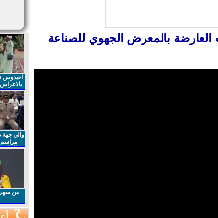
ات العارضة بالمعرض الجهوي للصناعة
احيدوس فر
بالاعراس ا
والي جهة د
مراسم 
الملكي 
الذكرى27 لعيد العرش المجيد
من سهرا
أعم