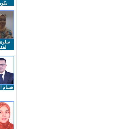
بكو
سلوى
لفقي
هشام ال