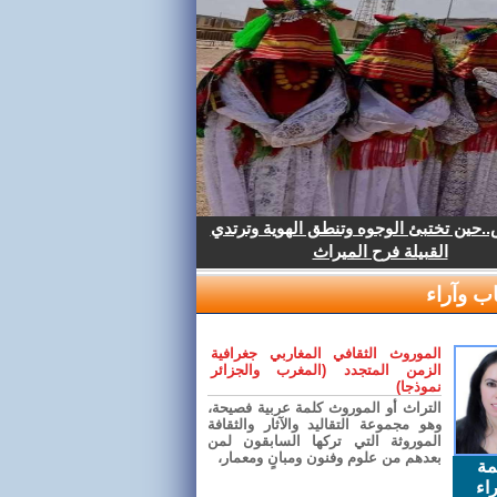
.حين تختبئ الوجوه وتنطق الهوية وترتدي
القبيلة فرح الميراث
ب وآراء
الموروث الثقافي المغاربي جغرافية
الزمن المتجدد (المغرب والجزائر
نموذجا)
التراث أو الموروث كلمة عربية فصيحة،
وهو مجموعة التقاليد والآثار والثقافة
الموروثة التي تركها السابقون لمن
بعدهم من علوم وفنون ومبانٍ ومعمار،
مة
اء