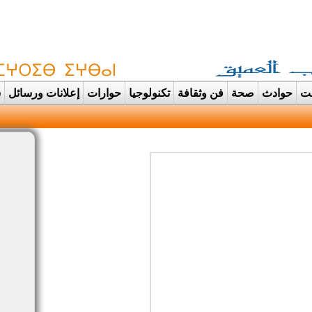
غت
حوادث
صحة
فن وثقافة
تكنولوجيا
حوارات
إعلانات ورسائل
س