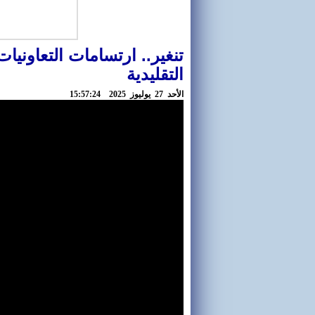
تنغير.. ارتسامات التعاوني
التقليدية
اﻷحد 27 يوليوز 2025 15:57:24