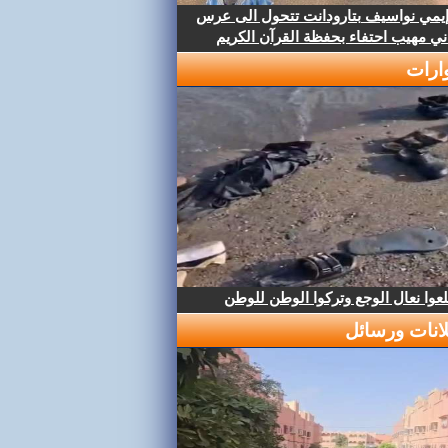
إيمي نواسيف بتارودانت تتحول الى عرس
ني مهيب احتفاء بحفظة القرآن الكريم
ارات
عوا نعال الوجع وتركوا الوطن للوطن
لانات ورسائل