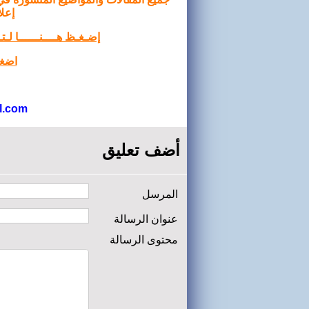
إعلا
إضـغـظ هــــنــــــا لـ
اضغط
l.com
أضف تعليق
المرسل
عنوان الرسالة
محتوى الرسالة