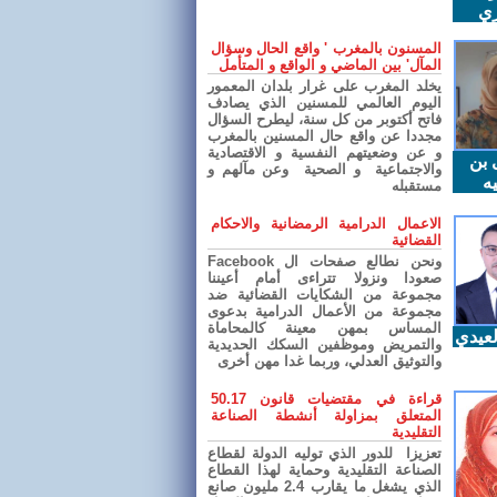
ري
المسنون بالمغرب ' واقع الحال وسؤال
المآل' بين الماضي و الواقع و المتأمل
يخلد المغرب على غرار بلدان المعمور
اليوم العالمي للمسنين الذي يصادف
فاتح أكتوبر من كل سنة، ليطرح السؤال
مجددا عن واقع حال المسنين بالمغرب
و عن وضعيتهم النفسية و الاقتصادية
 بن
والاجتماعية و الصحية وعن مآلهم و
ه
مستقبله
الاعمال الدرامية الرمضانية والاحكام
القضائية
ونحن نطالع صفحات ال Facebook
صعودا ونزولا تتراءى أمام أعيننا
مجموعة من الشكايات القضائية ضد
مجموعة من الأعمال الدرامية بدعوى
المساس بمهن معينة كالمحاماة
عيدي
والتمريض وموظفين السكك الحديدية
والتوثيق العدلي، وربما غدا مهن أخرى
قراءة في مقتضيات قانون 50.17
المتعلق بمزاولة أنشطة الصناعة
التقليدية
تعزيزا للدور الذي توليه الدولة لقطاع
الصناعة التقليدية وحماية لهذا القطاع
الذي يشغل ما يقارب 2.4 مليون صانع