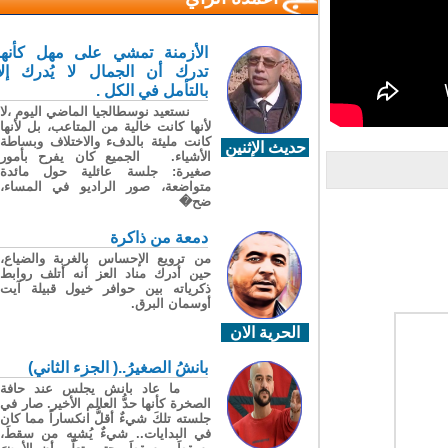
الأزمنة تمشي على مهل كأنها
تدرك أن الجمال لا يُدرك إلا
بالتأمل في الكل .
نستعيد نوسطالجيا الماضي اليوم ،لا
لأنها كانت خالية من المتاعب، بل لأنها
كانت مليئة بالدفء والاختلاف وبساطة
حديث الإثنين
الأشياء. الجميع كان يفرح بأمور
صغيرة: جلسة عائلية حول مائدة
متواضعة، صور الراديو في المساء،
ضح�
دمعة من ذاكرة
من ترويع الإحساس بالغربة والضياع،
حين أدرك مناد العز أنه أتلف روابط
ذكرياته بين حوافر خيول قبيلة آيت
أوسمان البرق.
الحرية الان
بانشُ الصغيرُ..( الجزء الثاني)
ما عاد بانش يجلس عند حافة
الصخرة كأنها حدُّ العالم الأخير. صار في
جلسته تلكَ شيءٌ أقلُّ انكساراً مما كان
في البدايات.. شيءٌ يُشبِه من سقطَ،