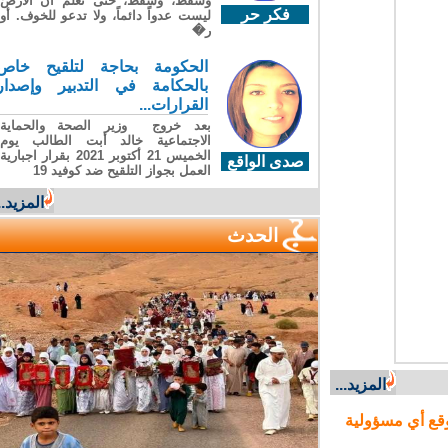
وسقطَ، وسقطَ، حتى تعلّم أن الأرضَ
فكر حر
ليست عدواً دائماً، ولا تدعو للخوف. أو
ر�
الحكومة بحاجة لتلقيح خاص
بالحكامة في التدبير وإصدار
القرارات...
بعد خروج وزير الصحة والحماية
الاجتماعية خالد أبت الطالب يوم
الخميس 21 أكتوبر 2021 بقرار اجبارية
صدى الواقع
العمل بجواز التلقيح ضد كوفيد 19
المزيد...
الحدث
المزيد...
ع أي مسؤولية