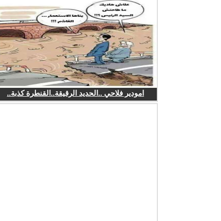
امودير فلاحي ..الحديد الرقيقة..القنطرة كذبة..