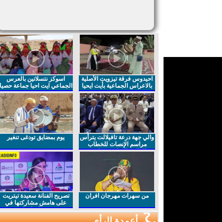
احيدوس فرقة تيزويت الأصلية
اسوكز نتسلاتين بالعرس
بالاعراس الجماعية بأيت ايحيا
الجماعي ايت احيا جماعة حصيا
والي جهة درعة تافيلالت يترأس
يوم بمضايق تودغى تنغير
مراسم الإنصات للخطاب
الملكي السامي بمناسبة
الذكرى27 لعيد العرش المجيد
من سهرات مهرجان افران
تصريح الفنانة سعيدة تيتريت
على هامش مشاركتها في
مهرجان افران
أعمدة الرأي