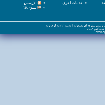
خدمات اخرى
اﻹرسس
تسو- tsū
س للموقع أي مسؤولية إعلامية أو أدبية أو قانونية
نفو 2014
Dévelo