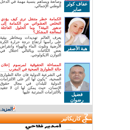
وصانعة ويساهم بنسبة مهمة في الدخل
عفاف كوثر
الوطني الإجمالي.
صابر
الكمامة خطر متنقل ترى كيف يؤدي
التخلص العشوائي من الكمامة إلى
تدهور البيئة؟ وما الحلول العاجلة
لمعالجة المشكل؟
يعرف العالم تهديدات ومخاطر بيئية
على رأسها ارتفاع درجة حرارة الكرة
الأرضية وتلوث الماء والهواء وانقراض
هبة الأصفر
بعض الكائنات وبالتالي اختلال في
التوازن الايكولوجي.
المساءلة الحقوقية لمرسوم إعلان
حالة الطوارئ الصحية في المغرب
في الشرعية الدولية فان حالة الطوارئ
الصحية، “يكون لها أثر على الالتزامات
الدولية للبلدان في مجال حقوق
الإنسان، حيث يمكن لها ان لا تتقيد
بالالتزامات المترتبة عليها
فضيل
رضوان
المزيد...
كاريكاتير