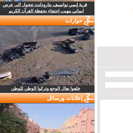
قرية إيمي نواسيف بتارودانت تتحول الى عرس
ايماني مهيب احتفاء بحفظة القرآن الكريم
حوارات
خلعوا نعال الوجع وتركوا الوطن للوطن
إعلانات ورسائل