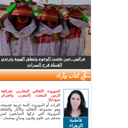
عرائس..حين تختبئ الوجوه وتنطق الهوية وترتدي
القبيلة فرح الميراث
كتاب وآراء
الموروث الثقافي المغاربي جغرافية
الزمن المتجدد (المغرب والجزائر
نموذجا)
التراث أو الموروث كلمة عربية فصيحة،
وهو مجموعة التقاليد والآثار والثقافة
الموروثة التي تركها السابقون لمن
بعدهم من علوم وفنون ومبانٍ ومعمار،
فاطمة
الزهراء