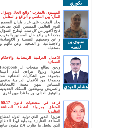
بكوري
المسنون بالمغرب ' واقع الحال وسؤال
المآل' بين الماضي و الواقع و المتأمل
يخلد المغرب على غرار بلدان المعمور
اليوم العالمي للمسنين الذي يصادف
فاتح أكتوبر من كل سنة، ليطرح السؤال
مجددا عن واقع حال المسنين بالمغرب
و عن وضعيتهم النفسية و الاقتصادية
سلوى بن
والاجتماعية و الصحية وعن مآلهم و
لفقيه
مستقبله
الاعمال الدرامية الرمضانية والاحكام
القضائية
ونحن نطالع صفحات ال Facebook
صعودا ونزولا تتراءى أمام أعيننا
مجموعة من الشكايات القضائية ضد
مجموعة من الأعمال الدرامية بدعوى
المساس بمهن معينة كالمحاماة
هشام العيدي
والتمريض وموظفين السكك الحديدية
والتوثيق العدلي، وربما غدا مهن أخرى
قراءة في مقتضيات قانون 50.17
المتعلق بمزاولة أنشطة الصناعة
التقليدية
تعزيزا للدور الذي توليه الدولة لقطاع
الصناعة التقليدية وحماية لهذا القطاع
الذي يشغل ما يقارب 2.4 مليون صانع