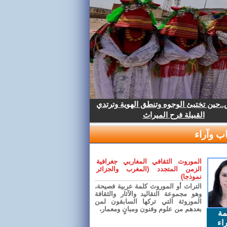
.حين تختبئ الوجوه وتنطق الهوية وترتدي
القبيلة فرح الميراث
ب وآراء
الموروث الثقافي المغاربي جغرافية
الزمن المتجدد (المغرب والجزائر
نموذجا)
التراث أو الموروث كلمة عربية فصيحة،
وهو مجموعة التقاليد والآثار والثقافة
الموروثة التي تركها السابقون لمن
بعدهم من علوم وفنون ومبانٍ ومعمار،
مة
اء