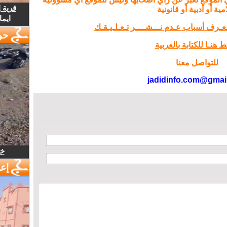
قرية 
مية أو أدبية أو قانونية
ايما
تـعـرف أسباب عـدم نـــشــــر تـعـلـيـقـك
حو
 هنـا للكتابة بالعربية
للتواصل معنا
jadidinfo.com@gmai
خل
إع