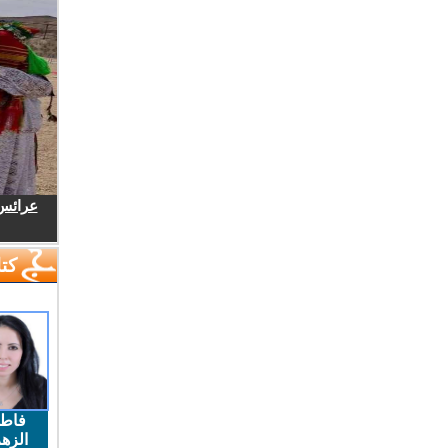
عرائس.
كتا
فاط
الزهر