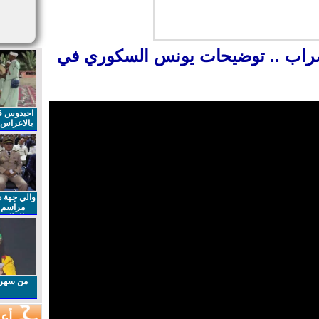
ضراب .. توضيحات يونس السكوري في
احيدوس فر
بالاعراس ا
والي جهة د
مراسم 
الملكي 
الذكرى27 لعيد العرش المجيد
من سهرا
أعم