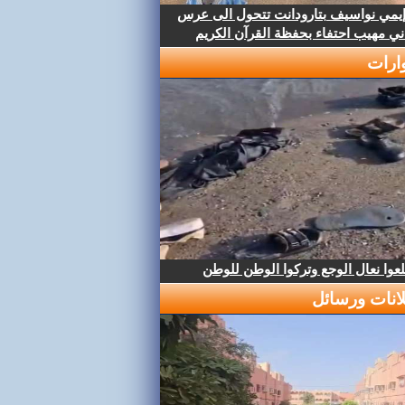
إيمي نواسيف بتارودانت تتحول الى عرس
ني مهيب احتفاء بحفظة القرآن الكريم
ارات
عوا نعال الوجع وتركوا الوطن للوطن
لانات ورسائل