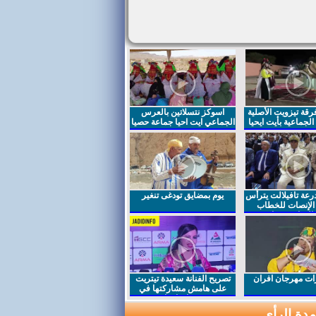
قة تيزويت الأصلية
اسوكز نتسلاتين بالعرس
لجماعية بأيت ايحيا
الجماعي ايت احيا جماعة حصيا
رعة تافيلالت يترأس
يوم بمضايق تودغى تنغير
الإنصات للخطاب
السامي بمناسبة
ت مهرجان افران
تصريح الفنانة سعيدة تيتريت
على هامش مشاركتها في
مهرجان افران
دة الرأي