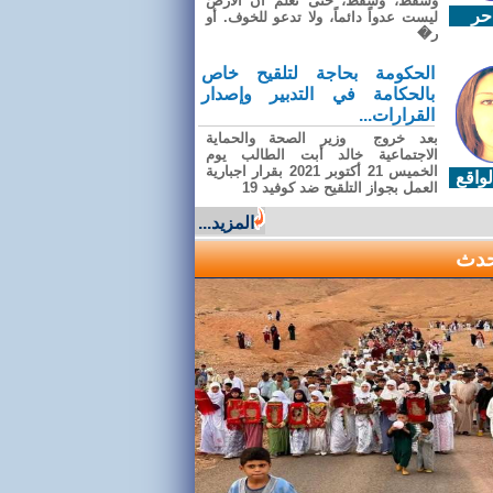
وسقطَ، وسقطَ، حتى تعلّم أن الأرضَ
حر
ليست عدواً دائماً، ولا تدعو للخوف. أو
ر�
الحكومة بحاجة لتلقيح خاص
بالحكامة في التدبير وإصدار
القرارات...
بعد خروج وزير الصحة والحماية
الاجتماعية خالد أبت الطالب يوم
الخميس 21 أكتوبر 2021 بقرار اجبارية
واقع
العمل بجواز التلقيح ضد كوفيد 19
المزيد...
حدث