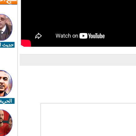
حديث ال
الحرية 