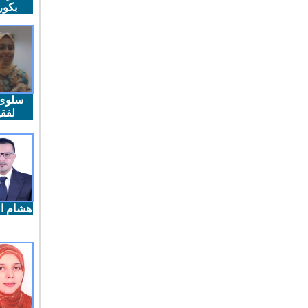
بكو
سلوى
لفقي
هشام ال