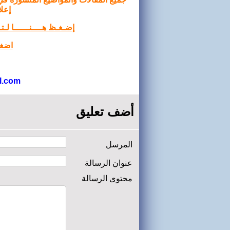
إعلا
إضـغـظ هــــنــــــا لـ
اضغط
l.com
أضف تعليق
المرسل
عنوان الرسالة
محتوى الرسالة