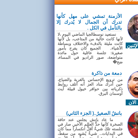
الأزمنة تمشي على مهل كأنها
تدرك أن الجمال لا يُدرك إلا
بالتأمل في الكل .
نستعيد نوسطالجيا الماضي اليوم ،لا
لأنها كانت خالية من المتاعب، بل لأنها
كانت مليئة بالدفء والاختلاف وبساطة
إثنين
الأشياء. الجميع كان يفرح بأمور
صغيرة: جلسة عائلية حول مائدة
متواضعة، صور الراديو في المساء،
ضح�
دمعة من ذاكرة
من ترويع الإحساس بالغربة والضياع،
حين أدرك مناد العز أنه أتلف روابط
ذكرياته بين حوافر خيول قبيلة آيت
أوسمان البرق.
الان
بانشُ الصغيرُ..( الجزء الثاني)
ما عاد بانش يجلس عند حافة
الصخرة كأنها حدُّ العالم الأخير. صار في
جلسته تلكَ شيءٌ أقلُّ انكساراً مما كان
في البدايات.. شيءٌ يُشبِه من سقطَ،