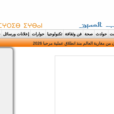
غت
حوادث
صحة
فن وثقافة
تكنولوجيا
حوارات
إعلانات ورسائل
س
دانت تتحول الى |