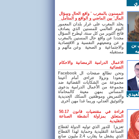
ري
المسنون بالمغرب ' واقع الحال وسؤال
المآل' بين الماضي و الواقع و المتأمل
يخلد المغرب على غرار بلدان المعمور
اليوم العالمي للمسنين الذي يصادف
فاتح أكتوبر من كل سنة، ليطرح السؤال
مجددا عن واقع حال المسنين بالمغرب
و عن وضعيتهم النفسية و الاقتصادية
 بن
والاجتماعية و الصحية وعن مآلهم و
ه
مستقبله
الاعمال الدرامية الرمضانية والاحكام
القضائية
ونحن نطالع صفحات ال Facebook
صعودا ونزولا تتراءى أمام أعيننا
مجموعة من الشكايات القضائية ضد
مجموعة من الأعمال الدرامية بدعوى
المساس بمهن معينة كالمحاماة
عيدي
والتمريض وموظفين السكك الحديدية
والتوثيق العدلي، وربما غدا مهن أخرى
قراءة في مقتضيات قانون 50.17
المتعلق بمزاولة أنشطة الصناعة
التقليدية
تعزيزا للدور الذي توليه الدولة لقطاع
الصناعة التقليدية وحماية لهذا القطاع
الذي يشغل ما يقارب 2.4 مليون صانع