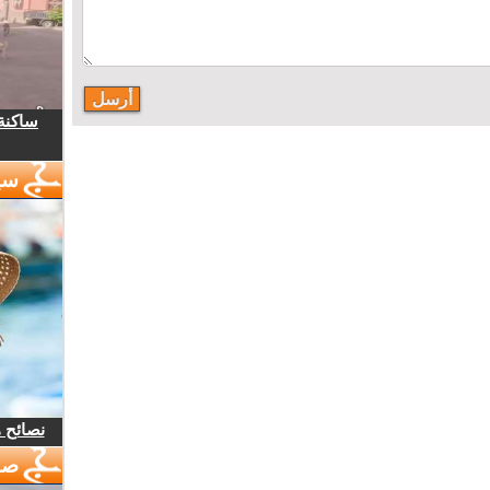
ساكنة 
سي
نصائح 
صو