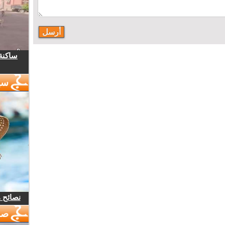
ساكنة 
سي
نصائح 
صو