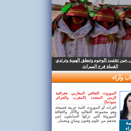
.حين تختبئ الوجوه وتنطق الهوية وترتدي
القبيلة فرح الميراث
ب وآراء
الموروث الثقافي المغاربي جغرافية
الزمن المتجدد (المغرب والجزائر
نموذجا)
التراث أو الموروث كلمة عربية فصيحة،
وهو مجموعة التقاليد والآثار والثقافة
الموروثة التي تركها السابقون لمن
بعدهم من علوم وفنون ومبانٍ ومعمار،
مة
اء