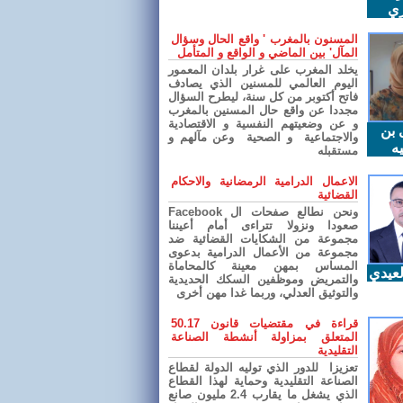
ري
المسنون بالمغرب ' واقع الحال وسؤال
المآل' بين الماضي و الواقع و المتأمل
يخلد المغرب على غرار بلدان المعمور
اليوم العالمي للمسنين الذي يصادف
فاتح أكتوبر من كل سنة، ليطرح السؤال
مجددا عن واقع حال المسنين بالمغرب
و عن وضعيتهم النفسية و الاقتصادية
 بن
والاجتماعية و الصحية وعن مآلهم و
ه
مستقبله
الاعمال الدرامية الرمضانية والاحكام
القضائية
ونحن نطالع صفحات ال Facebook
صعودا ونزولا تتراءى أمام أعيننا
مجموعة من الشكايات القضائية ضد
مجموعة من الأعمال الدرامية بدعوى
المساس بمهن معينة كالمحاماة
عيدي
والتمريض وموظفين السكك الحديدية
والتوثيق العدلي، وربما غدا مهن أخرى
قراءة في مقتضيات قانون 50.17
المتعلق بمزاولة أنشطة الصناعة
التقليدية
تعزيزا للدور الذي توليه الدولة لقطاع
الصناعة التقليدية وحماية لهذا القطاع
الذي يشغل ما يقارب 2.4 مليون صانع