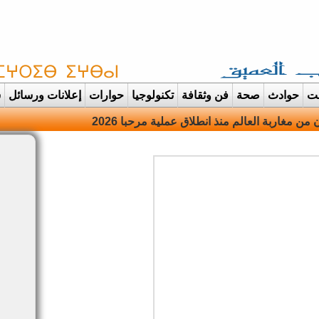
غت
حوادث
صحة
فن وثقافة
تكنولوجيا
حوارات
إعلانات ورسائل
س
دانت تتحول الى عر |