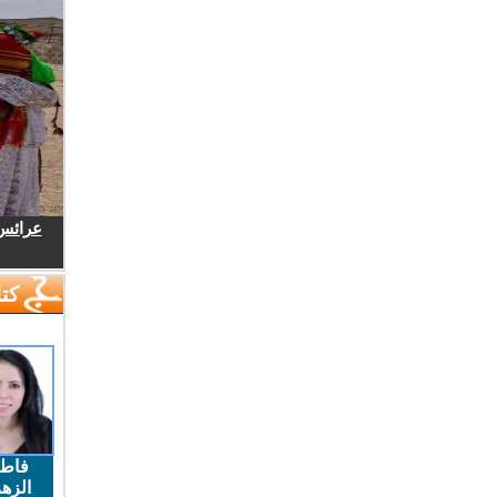
عرائس.
كتا
فاط
الزهر