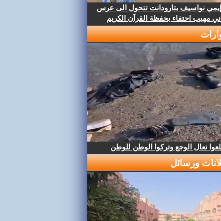
إيمي نواسيف بتارودانت تتحول الى عرس
ني مهيب احتفاء بحفظة القرآن الكريم
ارات
عوا نعال الوجع وتركوا الوطن للوطن
لانات ورسائل