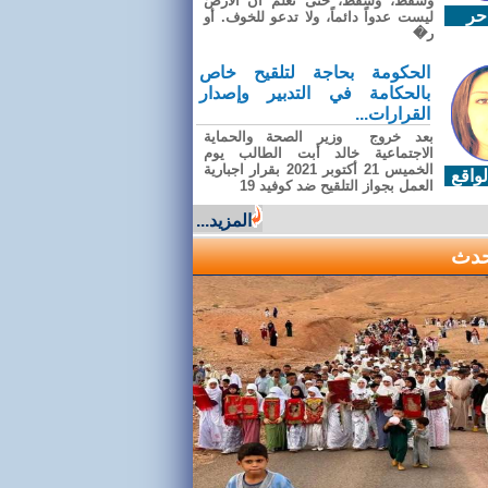
وسقطَ، وسقطَ، حتى تعلّم أن الأرضَ
حر
ليست عدواً دائماً، ولا تدعو للخوف. أو
ر�
الحكومة بحاجة لتلقيح خاص
بالحكامة في التدبير وإصدار
القرارات...
بعد خروج وزير الصحة والحماية
الاجتماعية خالد أبت الطالب يوم
الخميس 21 أكتوبر 2021 بقرار اجبارية
واقع
العمل بجواز التلقيح ضد كوفيد 19
المزيد...
حدث