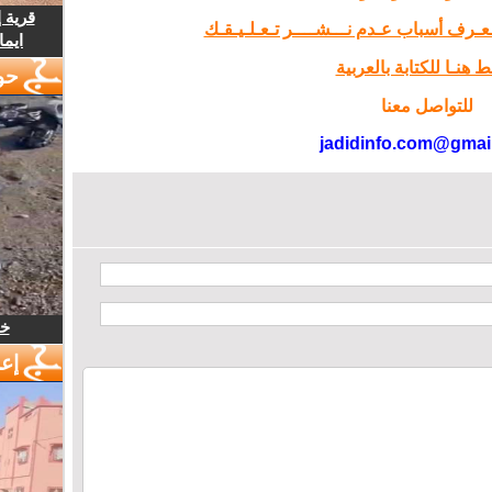
قرية 
تـعـرف أسباب عـدم نـــشــــر تـعـلـيـقـك
ايما
 هنـا للكتابة بالعربية
حو
للتواصل معنا
jadidinfo.com@gmai
خل
إع