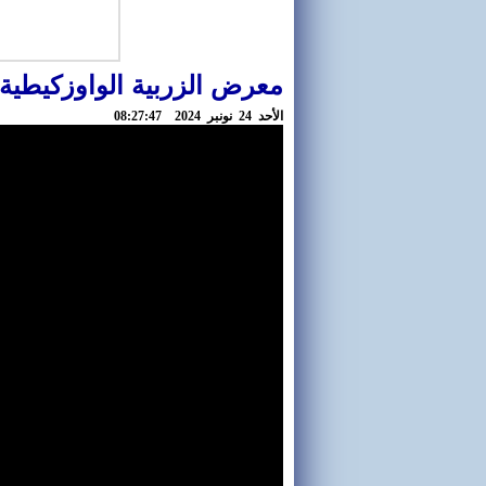
معرض الزربية الواوزكيطية
اﻷحد 24 نونبر 2024 08:27:47