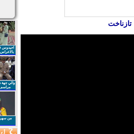
 تازناخت
احيدوس فر
بالاعراس ا
والي جهة د
مراسم 
الملكي 
الذكرى27 لعيد العرش المجيد
من سهرا
أعم