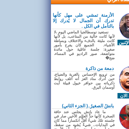
الأزمنة تمشي على مهل كأنها
تدرك أن الجمال لا يُدرك إلا
بالتأمل في الكل .
نستعيد نوسطالجيا الماضي اليوم ،لا
لأنها كانت خالية من المتاعب، بل لأنها
كانت مليئة بالدفء والاختلاف وبساطة
إثنين
الأشياء. الجميع كان يفرح بأمور
صغيرة: جلسة عائلية حول مائدة
متواضعة، صور الراديو في المساء،
ضح�
دمعة من ذاكرة
من ترويع الإحساس بالغربة والضياع،
حين أدرك مناد العز أنه أتلف روابط
ذكرياته بين حوافر خيول قبيلة آيت
أوسمان البرق.
الان
بانشُ الصغيرُ..( الجزء الثاني)
ما عاد بانش يجلس عند حافة
الصخرة كأنها حدُّ العالم الأخير. صار في
جلسته تلكَ شيءٌ أقلُّ انكساراً مما كان
في البدايات.. شيءٌ يُشبِه من سقطَ،