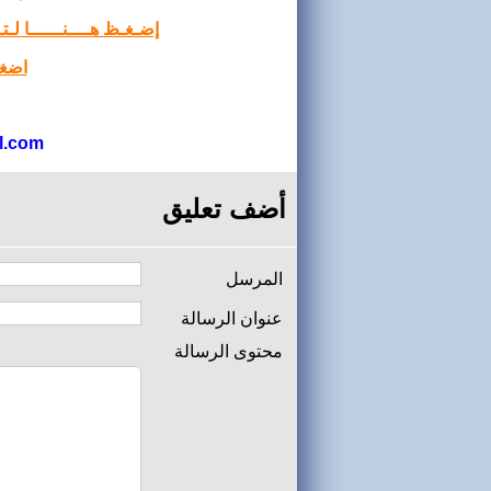
إضـغـظ هــــنــــــا لـ
اضغط
l.com
أضف تعليق
المرسل
عنوان الرسالة
محتوى الرسالة