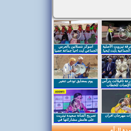
قة تيزويت الأصلية
اسوكز نتسلاتين بالعرس
لجماعية بأيت ايحيا
الجماعي ايت احيا جماعة حصيا
رعة تافيلالت يترأس
يوم بمضايق تودغى تنغير
الإنصات للخطاب
السامي بمناسبة
ت مهرجان افران
تصريح الفنانة سعيدة تيتريت
على هامش مشاركتها في
مهرجان افران
دة الرأي