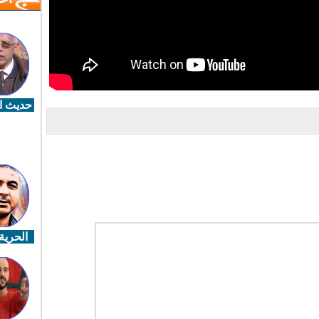
حديث ال
الحرية 