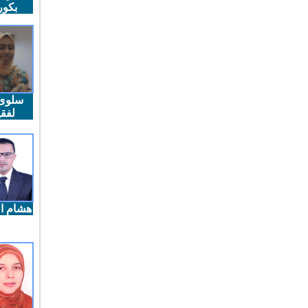
بكو
سلوى
لفقي
هشام ال