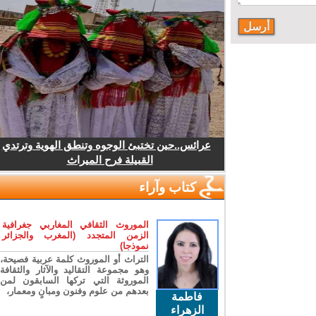
عرائس..حين تختبئ الوجوه وتنطق الهوية وترتدي
القبيلة فرح الميراث
كتاب وآراء
الموروث الثقافي المغاربي جغرافية
الزمن المتجدد (المغرب والجزائر
نموذجا)
التراث أو الموروث كلمة عربية فصيحة،
وهو مجموعة التقاليد والآثار والثقافة
الموروثة التي تركها السابقون لمن
بعدهم من علوم وفنون ومبانٍ ومعمار،
فاطمة
الزهراء