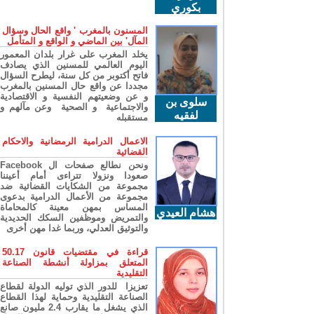
بكوري
المسنون بالمغرب ' واقع الحال وسؤال
المآل' بين الماضي و الواقع و المتأمل
يخلد المغرب على غرار بلدان المعمور
اليوم العالمي للمسنين الذي يصادف
فاتح أكتوبر من كل سنة، ليطرح السؤال
مجددا عن واقع حال المسنين بالمغرب
و عن وضعيتهم النفسية و الاقتصادية
سلوى بن
والاجتماعية و الصحية وعن مآلهم و
لفقيه
مستقبله
الاعمال الدرامية الرمضانية والاحكام
القضائية
ونحن نطالع صفحات ال Facebook
صعودا ونزولا تتراءى أمام أعيننا
مجموعة من الشكايات القضائية ضد
مجموعة من الأعمال الدرامية بدعوى
المساس بمهن معينة كالمحاماة
هشام العيدي
والتمريض وموظفين السكك الحديدية
والتوثيق العدلي، وربما غدا مهن أخرى
قراءة في مقتضيات قانون 50.17
المتعلق بمزاولة أنشطة الصناعة
التقليدية
تعزيزا للدور الذي توليه الدولة لقطاع
الصناعة التقليدية وحماية لهذا القطاع
الذي يشغل ما يقارب 2.4 مليون صانع