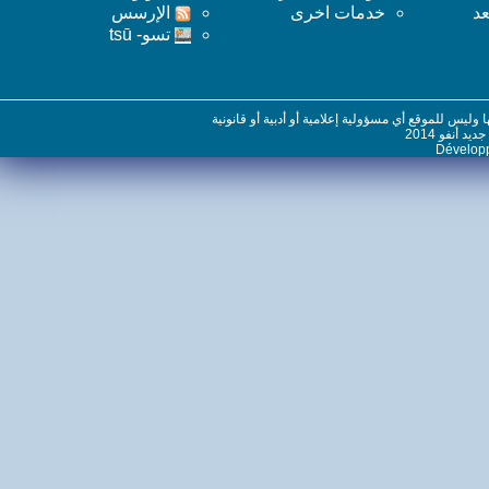
خدمات اخرى
اﻹرسس
تسو- tsū
س للموقع أي مسؤولية إعلامية أو أدبية أو قانونية
نفو 2014
Dévelo