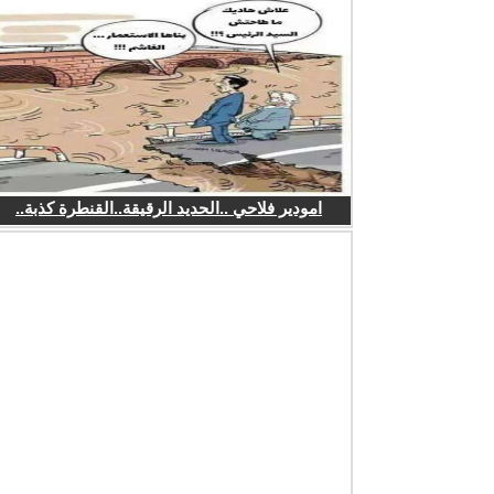
امودير فلاحي ..الحديد الرقيقة..القنطرة كذبة..