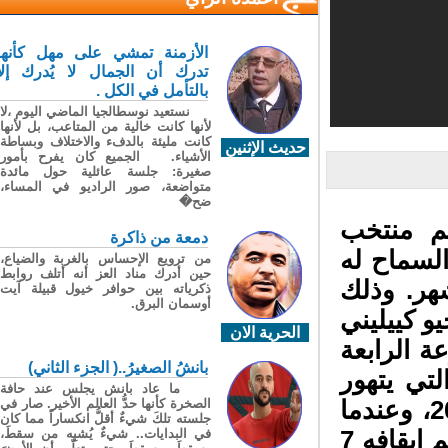
الأزمنة تمشي على مهل كأنها
تدرك أن الجمال لا يُدرك إلا
بالتأمل في الكل .
نستعيد نوسطالجيا الماضي اليوم ،لا
لأنها كانت خالية من المتاعب، بل لأنها
كانت مليئة بالدفء والاختلاف وبساطة
حديث الإثنين
الأشياء. الجميع كان يفرح بأمور
صغيرة: جلسة عائلية حول مائدة
متواضعة، صور الراديو في المساء،
ضح�
م منتخب
دمعة من ذاكرة
وعدم السماح له
من ترويع الإحساس بالغربة والضياع،
حين أدرك مناد العز أنه أتلف روابط
ر. وذلك
ذكرياته بين حوافر خيول قبيلة آيت
أوسمان البرق.
 كييليني
الحرية الان
 الرابعة
بانشُ الصغيرُ..( الجزء الثاني)
ولى التي يتهور
ما عاد بانش يجلس عند حافة
فيها سواريز ويقوم بعض منافسيه، ففي عام 2010، وعندما
الصخرة كأنها حدُّ العالم الأخير. صار في
جلسته تلكَ شيءٌ أقلُّ انكساراً مما كان
كان يدافع عن الوان اياكس امستردام الهولندي، تم ايقافه 7
في البدايات.. شيءٌ يُشبِه من سقطَ،