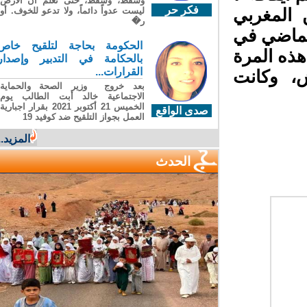
وسقطَ، وسقطَ، حتى تعلّم أن الأرضَ
فكر حر
المغربي
ليست عدواً دائماً، ولا تدعو للخوف. أو
ر�
ماضي في
الحكومة بحاجة لتلقيح خاص
ذه المرة
بالحكامة في التدبير وإصدار
القرارات...
، وكانت
بعد خروج وزير الصحة والحماية
الاجتماعية خالد أبت الطالب يوم
الخميس 21 أكتوبر 2021 بقرار اجبارية
صدى الواقع
العمل بجواز التلقيح ضد كوفيد 19
المزيد...
الحدث