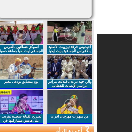
احيدوس فرقة تيزويت الأصلية
اسوكز نتسلاتين بالعرس
بالاعراس الجماعية بأيت ايحيا
الجماعي ايت احيا جماعة حصيا
والي جهة درعة تافيلالت يترأس
يوم بمضايق تودغى تنغير
مراسم الإنصات للخطاب
الملكي السامي بمناسبة
الذكرى27 لعيد العرش المجيد
من سهرات مهرجان افران
تصريح الفنانة سعيدة تيتريت
على هامش مشاركتها في
مهرجان افران
أعمدة الرأي