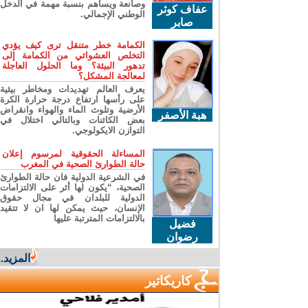
وصانعة ويساهم بنسبة مهمة في الدخل
عفاف كوثر
الوطني الإجمالي.
صابر
الكمامة خطر متنقل ترى كيف يؤدي
التخلص العشوائي من الكمامة إلى
تدهور البيئة؟ وما الحلول العاجلة
لمعالجة المشكل؟
يعرف العالم تهديدات ومخاطر بيئية
على رأسها ارتفاع درجة حرارة الكرة
الأرضية وتلوث الماء والهواء وانقراض
هبة الأصفر
بعض الكائنات وبالتالي اختلال في
التوازن الايكولوجي.
المساءلة الحقوقية لمرسوم إعلان
حالة الطوارئ الصحية في المغرب
في الشرعية الدولية فان حالة الطوارئ
الصحية، “يكون لها أثر على الالتزامات
الدولية للبلدان في مجال حقوق
الإنسان، حيث يمكن لها ان لا تتقيد
بالالتزامات المترتبة عليها
فضيل
رضوان
المزيد...
كاريكاتير