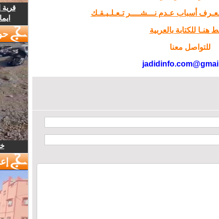
قرية 
تـعـرف أسباب عـدم نـــشــــر تـعـلـيـقـك
ايما
 هنـا للكتابة بالعربية
حو
للتواصل معنا
jadidinfo.com@gmai
خل
إع