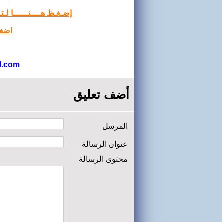
إضـغـظ هــــنــــــا لـ
اضغط
l.com
أضف تعليق
المرسل
عنوان الرسالة
محتوى الرسالة