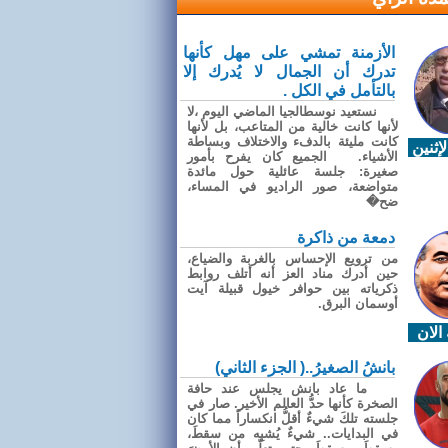
الأزمنة تمشي على مهل كأنها
تدرك أن الجمال لا يُدرك إلا
بالتأمل في الكل .
نستعيد نوسطالجيا الماضي اليوم ،لا
لأنها كانت خالية من المتاعب، بل لأنها
كانت مليئة بالدفء والاختلاف وبساطة
إثنين
الأشياء. الجميع كان يفرح بأمور
صغيرة: جلسة عائلية حول مائدة
متواضعة، صور الراديو في المساء،
ضح�
دمعة من ذاكرة
من ترويع الإحساس بالغربة والضياع،
حين أدرك مناد العز أنه أتلف روابط
ذكرياته بين حوافر خيول قبيلة آيت
أوسمان البرق.
الان
بانشُ الصغيرُ..( الجزء الثاني)
ما عاد بانش يجلس عند حافة
الصخرة كأنها حدُّ العالم الأخير. صار في
جلسته تلكَ شيءٌ أقلُّ انكساراً مما كان
في البدايات.. شيءٌ يُشبِه من سقطَ،