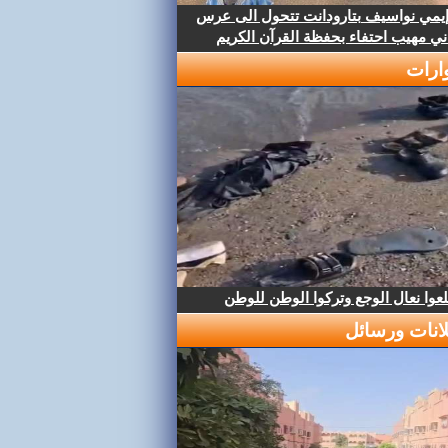
إيمي نواسيف بتارودانت تتحول الى عرس
ني مهيب احتفاء بحفظة القرآن الكريم
ارات
عوا نعال الوجع وتركوا الوطن للوطن
لانات ورسائل