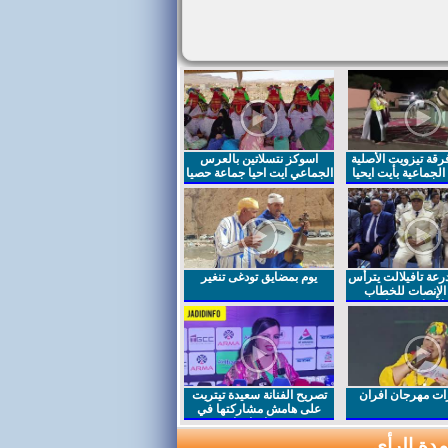
قة تيزويت الأصلية
اسوكز نتسلاتين بالعرس
لجماعية بأيت ايحيا
الجماعي ايت احيا جماعة حصيا
رعة تافيلالت يترأس
يوم بمضايق تودغى تنغير
الإنصات للخطاب
السامي بمناسبة
ت مهرجان افران
تصريح الفنانة سعيدة تيتريت
على هامش مشاركتها في
مهرجان افران
دة الرأي