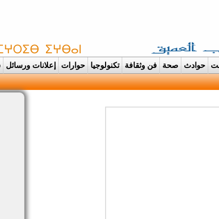
غت
حوادث
صحة
فن وثقافة
تكنولوجيا
حوارات
إعلانات ورسائل
س
دانت تتحول الى عرس ا |