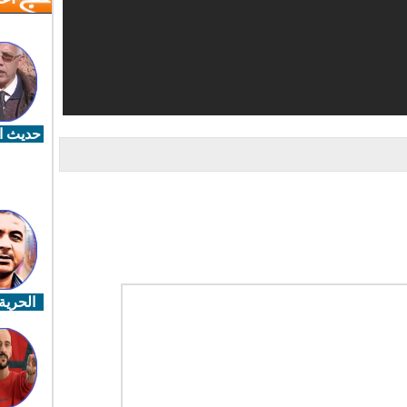
حديث ال
الحرية 