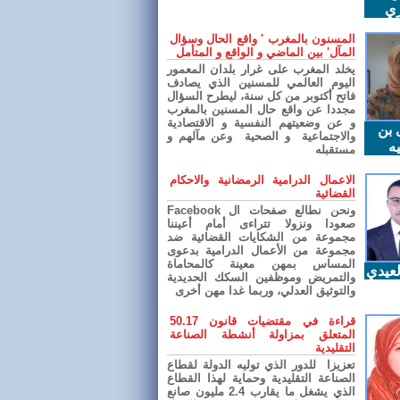
ري
المسنون بالمغرب ' واقع الحال وسؤال
المآل' بين الماضي و الواقع و المتأمل
يخلد المغرب على غرار بلدان المعمور
اليوم العالمي للمسنين الذي يصادف
فاتح أكتوبر من كل سنة، ليطرح السؤال
مجددا عن واقع حال المسنين بالمغرب
و عن وضعيتهم النفسية و الاقتصادية
 بن
والاجتماعية و الصحية وعن مآلهم و
ه
مستقبله
الاعمال الدرامية الرمضانية والاحكام
القضائية
ونحن نطالع صفحات ال Facebook
صعودا ونزولا تتراءى أمام أعيننا
مجموعة من الشكايات القضائية ضد
مجموعة من الأعمال الدرامية بدعوى
المساس بمهن معينة كالمحاماة
عيدي
والتمريض وموظفين السكك الحديدية
والتوثيق العدلي، وربما غدا مهن أخرى
قراءة في مقتضيات قانون 50.17
المتعلق بمزاولة أنشطة الصناعة
التقليدية
تعزيزا للدور الذي توليه الدولة لقطاع
الصناعة التقليدية وحماية لهذا القطاع
الذي يشغل ما يقارب 2.4 مليون صانع