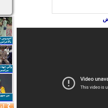
ض
احيدوس فر
بالاعراس ا
والي جهة د
مراسم 
الملكي 
الذكرى27 لعيد العرش المجيد
من سهرا
أعم