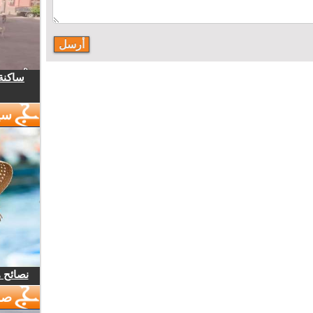
ساكنة 
سي
نصائح 
صو