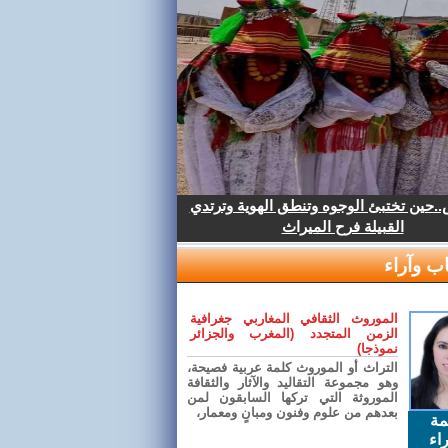
.حين تختبئ الوجوه وتنطق الهوية وترتدي
القبيلة فرح الميراث
ب وآراء
الموروث الثقافي المغاربي جغرافية
الزمن المتجدد (المغرب والجزائر
نموذجا)
التراث أو الموروث كلمة عربية فصيحة،
وهو مجموعة التقاليد والآثار والثقافة
الموروثة التي تركها السابقون لمن
بعدهم من علوم وفنون ومبانٍ ومعمار،
مة
اء