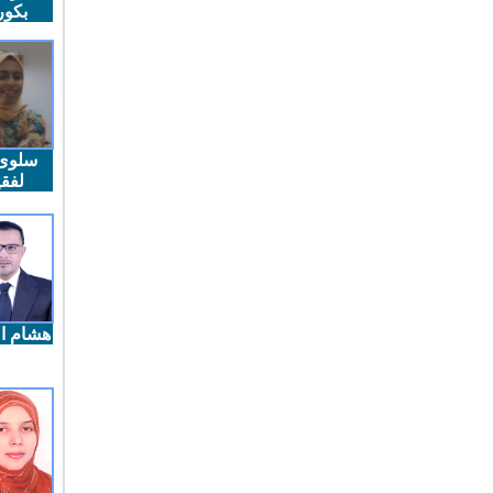
بكو
سلوى
لفقي
هشام ال