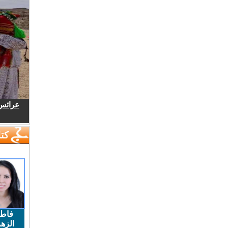
عرائس.
كتا
فاط
الزهر