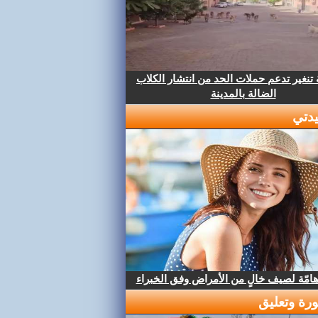
تنغير تدعم حملات الحد من انتشار الكلاب
الضالة بالمدينة
دتي
هامّة لصيف خالٍ من الأمراض وفق الخبراء
رة وتعليق