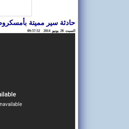
حادثة سير مميتة بأمسكرو
السبت 28 يونيو 2014 09:57:52