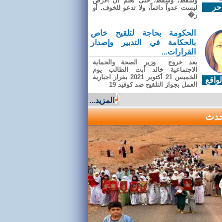
وسقطَ، وسقطَ، حتى تعلّم أن الأرضَ
حر
ليست عدواً دائماً، ولا تدعو للخوف. أو
ر�
الحكومة بحاجة لتلقيح خاص
بالحكامة في التدبير وإصدار
القرارات...
بعد خروج وزير الصحة والحماية
الاجتماعية خالد أبت الطالب يوم
الخميس 21 أكتوبر 2021 بقرار اجبارية
واقع
العمل بجواز التلقيح ضد كوفيد 19
المزيد...
حدث