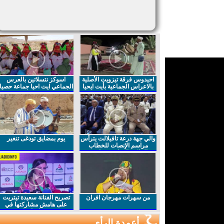
احيدوس فرقة تيزويت الأصلية
اسوكز نتسلاتين بالعرس
بالاعراس الجماعية بأيت ايحيا
الجماعي ايت احيا جماعة حصيا
والي جهة درعة تافيلالت يترأس
يوم بمضايق تودغى تنغير
مراسم الإنصات للخطاب
الملكي السامي بمناسبة
الذكرى27 لعيد العرش المجيد
من سهرات مهرجان افران
تصريح الفنانة سعيدة تيتريت
على هامش مشاركتها في
مهرجان افران
أعمدة الرأي