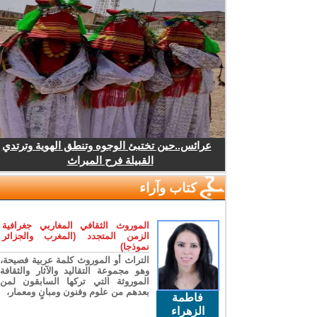
عرائس..حين تختبئ الوجوه وتنطق الهوية وترتدي
القبيلة فرح الميراث
كتاب وآراء
الموروث الثقافي المغاربي جغرافية
الزمن المتجدد (المغرب والجزائر
نموذجا)
التراث أو الموروث كلمة عربية فصيحة،
وهو مجموعة التقاليد والآثار والثقافة
الموروثة التي تركها السابقون لمن
بعدهم من علوم وفنون ومبانٍ ومعمار،
فاطمة
الزهراء