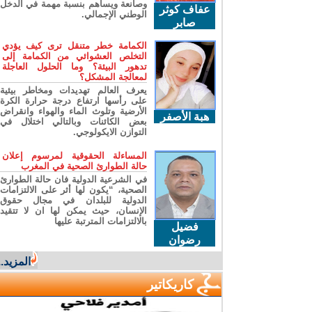
وصانعة ويساهم بنسبة مهمة في الدخل
عفاف كوثر
الوطني الإجمالي.
صابر
الكمامة خطر متنقل ترى كيف يؤدي
التخلص العشوائي من الكمامة إلى
تدهور البيئة؟ وما الحلول العاجلة
لمعالجة المشكل؟
يعرف العالم تهديدات ومخاطر بيئية
على رأسها ارتفاع درجة حرارة الكرة
الأرضية وتلوث الماء والهواء وانقراض
هبة الأصفر
بعض الكائنات وبالتالي اختلال في
التوازن الايكولوجي.
المساءلة الحقوقية لمرسوم إعلان
حالة الطوارئ الصحية في المغرب
في الشرعية الدولية فان حالة الطوارئ
الصحية، “يكون لها أثر على الالتزامات
الدولية للبلدان في مجال حقوق
الإنسان، حيث يمكن لها ان لا تتقيد
بالالتزامات المترتبة عليها
فضيل
رضوان
المزيد...
كاريكاتير