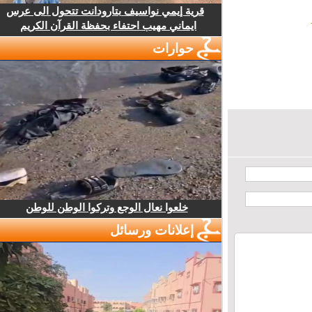
قرية إيمي نواسيف بتارودانت تتحول الى عرس
ايماني مهيب احتفاء بحفظة القرآن الكريم
حوارات
خلعوا نعال الوجع وتركوا الوطن للوطن
إعلانات ورسائل