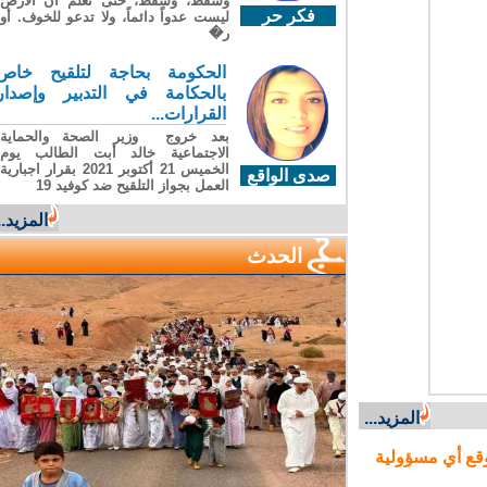
وسقطَ، وسقطَ، حتى تعلّم أن الأرضَ
فكر حر
ليست عدواً دائماً، ولا تدعو للخوف. أو
ر�
الحكومة بحاجة لتلقيح خاص
بالحكامة في التدبير وإصدار
القرارات...
بعد خروج وزير الصحة والحماية
الاجتماعية خالد أبت الطالب يوم
الخميس 21 أكتوبر 2021 بقرار اجبارية
صدى الواقع
العمل بجواز التلقيح ضد كوفيد 19
المزيد...
الحدث
المزيد...
ع أي مسؤولية