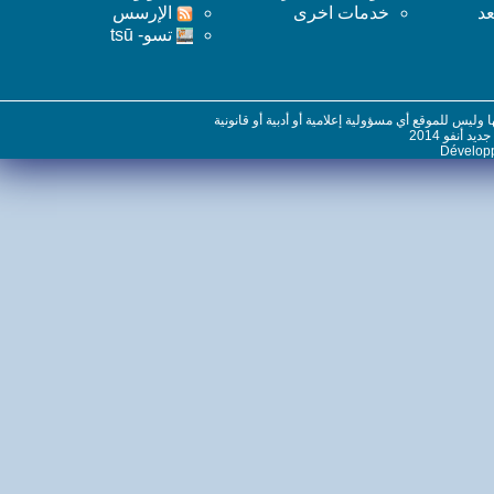
خدمات اخرى
اﻹرسس
تسو- tsū
س للموقع أي مسؤولية إعلامية أو أدبية أو قانونية
نفو 2014
Dévelo