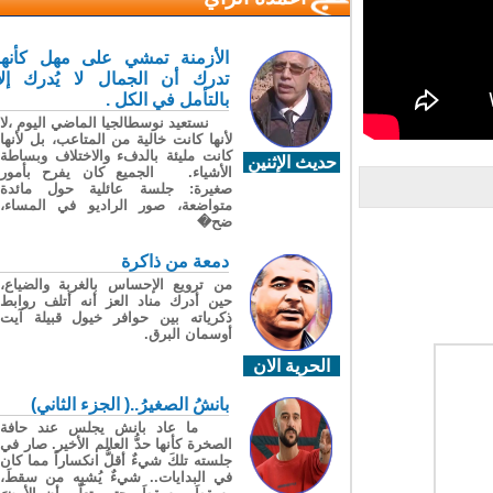
الأزمنة تمشي على مهل كأنها
تدرك أن الجمال لا يُدرك إلا
بالتأمل في الكل .
نستعيد نوسطالجيا الماضي اليوم ،لا
لأنها كانت خالية من المتاعب، بل لأنها
كانت مليئة بالدفء والاختلاف وبساطة
حديث الإثنين
الأشياء. الجميع كان يفرح بأمور
صغيرة: جلسة عائلية حول مائدة
متواضعة، صور الراديو في المساء،
ضح�
دمعة من ذاكرة
من ترويع الإحساس بالغربة والضياع،
حين أدرك مناد العز أنه أتلف روابط
ذكرياته بين حوافر خيول قبيلة آيت
أوسمان البرق.
الحرية الان
بانشُ الصغيرُ..( الجزء الثاني)
ما عاد بانش يجلس عند حافة
الصخرة كأنها حدُّ العالم الأخير. صار في
جلسته تلكَ شيءٌ أقلُّ انكساراً مما كان
في البدايات.. شيءٌ يُشبِه من سقطَ،