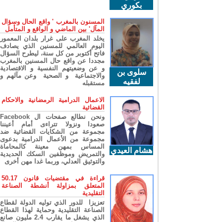
بكوري
المسنون بالمغرب ' واقع الحال وسؤال
المآل' بين الماضي و الواقع و المتأمل
يخلد المغرب على غرار بلدان المعمور
اليوم العالمي للمسنين الذي يصادف
فاتح أكتوبر من كل سنة، ليطرح السؤال
مجددا عن واقع حال المسنين بالمغرب
و عن وضعيتهم النفسية و الاقتصادية
سلوى بن
والاجتماعية و الصحية وعن مآلهم و
لفقيه
مستقبله
الاعمال الدرامية الرمضانية والاحكام
القضائية
ونحن نطالع صفحات ال Facebook
صعودا ونزولا تتراءى أمام أعيننا
مجموعة من الشكايات القضائية ضد
مجموعة من الأعمال الدرامية بدعوى
المساس بمهن معينة كالمحاماة
هشام العيدي
والتمريض وموظفين السكك الحديدية
والتوثيق العدلي، وربما غدا مهن أخرى
قراءة في مقتضيات قانون 50.17
المتعلق بمزاولة أنشطة الصناعة
التقليدية
تعزيزا للدور الذي توليه الدولة لقطاع
الصناعة التقليدية وحماية لهذا القطاع
الذي يشغل ما يقارب 2.4 مليون صانع