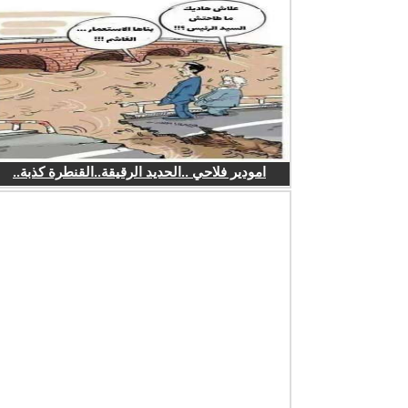
امودير فلاحي ..الحديد الرقيقة..القنطرة كذبة..