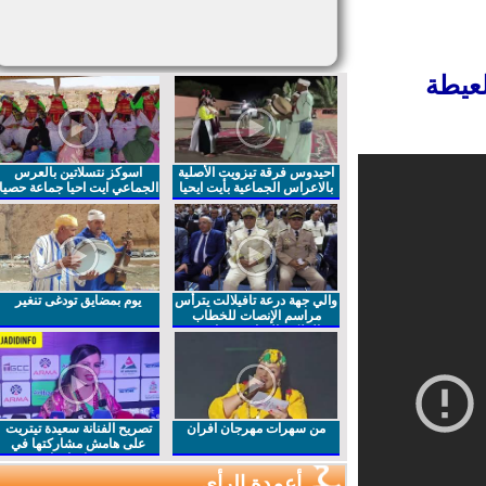
عيطة
احيدوس فرقة تيزويت الأصلية
اسوكز نتسلاتين بالعرس
بالاعراس الجماعية بأيت ايحيا
الجماعي ايت احيا جماعة حصيا
والي جهة درعة تافيلالت يترأس
يوم بمضايق تودغى تنغير
مراسم الإنصات للخطاب
الملكي السامي بمناسبة
الذكرى27 لعيد العرش المجيد
من سهرات مهرجان افران
تصريح الفنانة سعيدة تيتريت
على هامش مشاركتها في
مهرجان افران
أعمدة الرأي