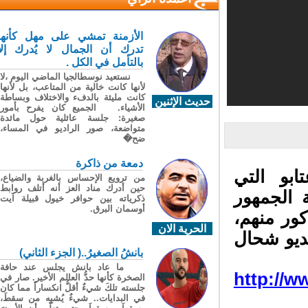
الأزمنة تمشي على مهل كأنها
تدرك أن الجمال لا يُدرك إلا
بالتأمل في الكل .
نستعيد نوسطالجيا الماضي اليوم ،لا
لأنها كانت خالية من المتاعب، بل لأنها
كانت مليئة بالدفء والاختلاف وبساطة
حديث الإثنين
الأشياء. الجميع كان يفرح بأمور
صغيرة: جلسة عائلية حول مائدة
متواضعة، صور الراديو في المساء،
ضح�
دمعة من ذاكرة
ابو التي
من ترويع الإحساس بالغربة والضياع،
حين أدرك مناد العز أنه أتلف روابط
الجمهور
ذكرياته بين حوافر خيول قبيلة آيت
أوسمان البرق.
ور منهم،
الحرية الان
يو شحال
بانشُ الصغيرُ..( الجزء الثاني)
ما عاد بانش يجلس عند حافة
http://w
الصخرة كأنها حدُّ العالم الأخير. صار في
جلسته تلكَ شيءٌ أقلُّ انكساراً مما كان
في البدايات.. شيءٌ يُشبِه من سقطَ،