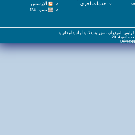
خدمات اخرى
اﻹرسس
تسو- tsū
س للموقع أي مسؤولية إعلامية أو أدبية أو قانونية
نفو 2014
Dévelo