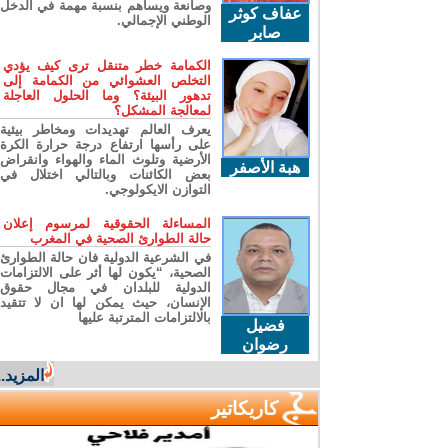
وصانعة ويساهم بنسبة مهمة في الدخل
عفاف كوثر
الوطني الإجمالي.
صابر
الكمامة خطر متنقل ترى كيف يؤدي
التخلص العشوائي من الكمامة إلى
تدهور البيئة؟ وما الحلول العاجلة
لمعالجة المشكل؟
يعرف العالم تهديدات ومخاطر بيئية
على رأسها ارتفاع درجة حرارة الكرة
الأرضية وتلوث الماء والهواء وانقراض
هبة الأصفر
بعض الكائنات وبالتالي اختلال في
التوازن الايكولوجي.
المساءلة الحقوقية لمرسوم إعلان
حالة الطوارئ الصحية في المغرب
في الشرعية الدولية فان حالة الطوارئ
الصحية، “يكون لها أثر على الالتزامات
الدولية للبلدان في مجال حقوق
الإنسان، حيث يمكن لها ان لا تتقيد
بالالتزامات المترتبة عليها
فضيل
رضوان
المزيد...
كاريكاتير