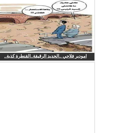
امودير فلاحي ..الحديد الرقيقة..القنطرة كذبة..