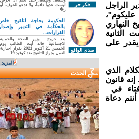
وسقطَ، وسقطَ، حتى تعلّم أن الأرضَ
ر الراجل
فكر حر
ليست عدواً دائماً، ولا تدعو للخوف. أو
ر�
عليكوم"،
الحكومة بحاجة لتلقيح خاص
 النهاري
بالحكامة في التدبير وإصدار
الثانية
القرارات...
بعد خروج وزير الصحة والحماية
يقدر على
الاجتماعية خالد أبت الطالب يوم
الخميس 21 أكتوبر 2021 بقرار اجبارية
صدى الواقع
العمل بجواز التلقيح ضد كوفيد 19
المزيد...
لام الذي
الحدث
نه قانون
فتاء في
نتم دعاة