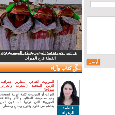
عرائس..حين تختبئ الوجوه وتنطق الهوية وترتدي
القبيلة فرح الميراث
كتاب وآراء
الموروث الثقافي المغاربي جغرافية
الزمن المتجدد (المغرب والجزائر
نموذجا)
التراث أو الموروث كلمة عربية فصيحة،
وهو مجموعة التقاليد والآثار والثقافة
الموروثة التي تركها السابقون لمن
بعدهم من علوم وفنون ومبانٍ ومعمار،
فاطمة
الزهراء