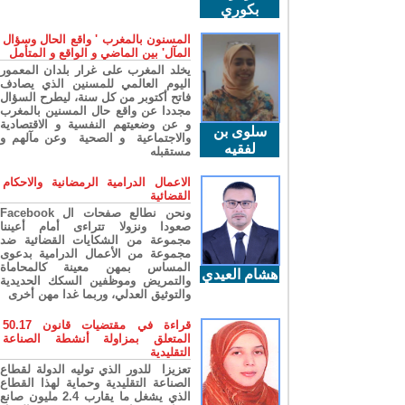
بكوري
المسنون بالمغرب ' واقع الحال وسؤال
المآل' بين الماضي و الواقع و المتأمل
يخلد المغرب على غرار بلدان المعمور
اليوم العالمي للمسنين الذي يصادف
فاتح أكتوبر من كل سنة، ليطرح السؤال
مجددا عن واقع حال المسنين بالمغرب
و عن وضعيتهم النفسية و الاقتصادية
سلوى بن
والاجتماعية و الصحية وعن مآلهم و
لفقيه
مستقبله
الاعمال الدرامية الرمضانية والاحكام
القضائية
ونحن نطالع صفحات ال Facebook
صعودا ونزولا تتراءى أمام أعيننا
مجموعة من الشكايات القضائية ضد
مجموعة من الأعمال الدرامية بدعوى
المساس بمهن معينة كالمحاماة
هشام العيدي
والتمريض وموظفين السكك الحديدية
والتوثيق العدلي، وربما غدا مهن أخرى
قراءة في مقتضيات قانون 50.17
المتعلق بمزاولة أنشطة الصناعة
التقليدية
تعزيزا للدور الذي توليه الدولة لقطاع
الصناعة التقليدية وحماية لهذا القطاع
الذي يشغل ما يقارب 2.4 مليون صانع