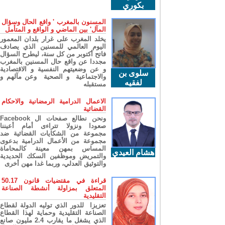
بكوري
المسنون بالمغرب ' واقع الحال وسؤال
المآل' بين الماضي و الواقع و المتأمل
يخلد المغرب على غرار بلدان المعمور
اليوم العالمي للمسنين الذي يصادف
فاتح أكتوبر من كل سنة، ليطرح السؤال
مجددا عن واقع حال المسنين بالمغرب
و عن وضعيتهم النفسية و الاقتصادية
سلوى بن
والاجتماعية و الصحية وعن مآلهم و
لفقيه
مستقبله
الاعمال الدرامية الرمضانية والاحكام
القضائية
ونحن نطالع صفحات ال Facebook
صعودا ونزولا تتراءى أمام أعيننا
مجموعة من الشكايات القضائية ضد
مجموعة من الأعمال الدرامية بدعوى
المساس بمهن معينة كالمحاماة
هشام العيدي
والتمريض وموظفين السكك الحديدية
والتوثيق العدلي، وربما غدا مهن أخرى
قراءة في مقتضيات قانون 50.17
المتعلق بمزاولة أنشطة الصناعة
التقليدية
تعزيزا للدور الذي توليه الدولة لقطاع
الصناعة التقليدية وحماية لهذا القطاع
الذي يشغل ما يقارب 2.4 مليون صانع