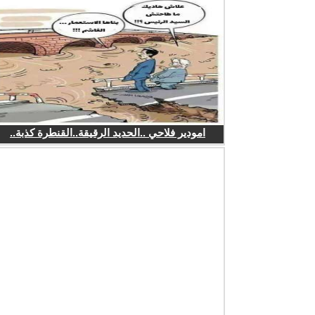
امودير فلاحي ..الحديد الرقيقة..القنطرة كذبة..