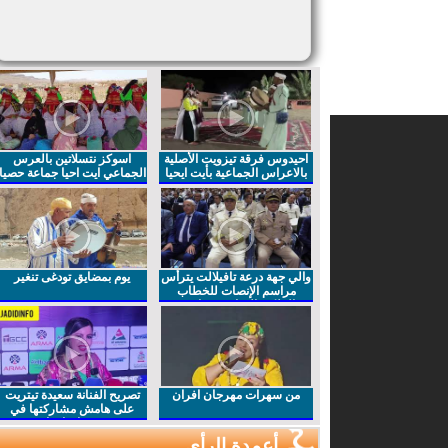
احيدوس فرقة تيزويت الأصلية
اسوكز نتسلاتين بالعرس
بالاعراس الجماعية بأيت ايحيا
الجماعي ايت احيا جماعة حصيا
والي جهة درعة تافيلالت يترأس
يوم بمضايق تودغى تنغير
مراسم الإنصات للخطاب
الملكي السامي بمناسبة
الذكرى27 لعيد العرش المجيد
من سهرات مهرجان افران
تصريح الفنانة سعيدة تيتريت
على هامش مشاركتها في
مهرجان افران
أعمدة الرأي