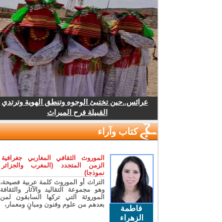
عرائس..حين تختبئ الوجوه وتنطق الهوية وترتدي
القبيلة فرح الميراث
كتاب وآراء
الموروث الثقافي المغاربي جغرافية
الزمن المتجدد (المغرب والجزائر
نموذجا)
التراث أو الموروث كلمة عربية فصيحة،
وهو مجموعة التقاليد والآثار والثقافة
الموروثة التي تركها السابقون لمن
بعدهم من علوم وفنون ومبانٍ ومعمار،
فاطمة
الزهراء