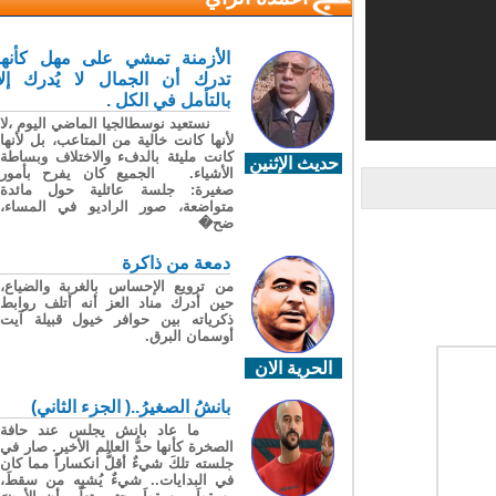
الأزمنة تمشي على مهل كأنها
تدرك أن الجمال لا يُدرك إلا
بالتأمل في الكل .
نستعيد نوسطالجيا الماضي اليوم ،لا
لأنها كانت خالية من المتاعب، بل لأنها
كانت مليئة بالدفء والاختلاف وبساطة
حديث الإثنين
الأشياء. الجميع كان يفرح بأمور
صغيرة: جلسة عائلية حول مائدة
متواضعة، صور الراديو في المساء،
ضح�
دمعة من ذاكرة
من ترويع الإحساس بالغربة والضياع،
حين أدرك مناد العز أنه أتلف روابط
ذكرياته بين حوافر خيول قبيلة آيت
أوسمان البرق.
الحرية الان
بانشُ الصغيرُ..( الجزء الثاني)
ما عاد بانش يجلس عند حافة
الصخرة كأنها حدُّ العالم الأخير. صار في
جلسته تلكَ شيءٌ أقلُّ انكساراً مما كان
في البدايات.. شيءٌ يُشبِه من سقطَ،