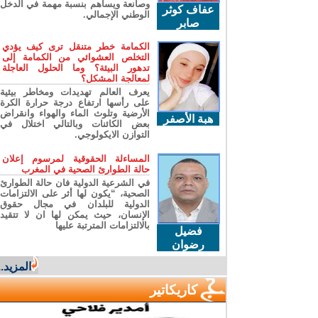
وصانعة ويساهم بنسبة مهمة في الدخل
عفاف كوثر
الوطني الإجمالي.
صابر
الكمامة خطر متنقل ترى كيف يؤدي
التخلص العشوائي من الكمامة إلى
تدهور البيئة؟ وما الحلول العاجلة
لمعالجة المشكل؟
يعرف العالم تهديدات ومخاطر بيئية
على رأسها ارتفاع درجة حرارة الكرة
الأرضية وتلوث الماء والهواء وانقراض
هبة الأصفر
بعض الكائنات وبالتالي اختلال في
التوازن الايكولوجي.
المساءلة الحقوقية لمرسوم إعلان
حالة الطوارئ الصحية في المغرب
في الشرعية الدولية فان حالة الطوارئ
الصحية، “يكون لها أثر على الالتزامات
الدولية للبلدان في مجال حقوق
الإنسان، حيث يمكن لها ان لا تتقيد
بالالتزامات المترتبة عليها
فضيل
رضوان
المزيد...
كاريكاتير