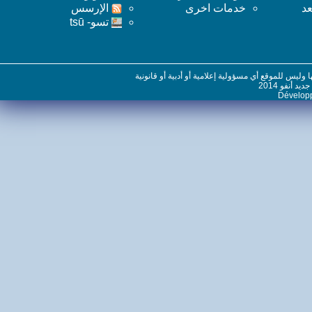
خدمات اخرى
اﻹرسس
تسو- tsū
س للموقع أي مسؤولية إعلامية أو أدبية أو قانونية
نفو 2014
Dévelo