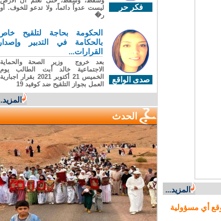
وسقطَ، وسقطَ، حتى تعلّم أن الأرضَ
فكر حر
ليست عدواً دائماً، ولا تدعو للخوف. أو
ر�
الحكومة بحاجة لتلقيح خاص
بالحكامة في التدبير وإصدار
القرارات...
بعد خروج وزير الصحة والحماية
الاجتماعية خالد أبت الطالب يوم
الخميس 21 أكتوبر 2021 بقرار اجبارية
صدى الواقع
العمل بجواز التلقيح ضد كوفيد 19
المزيد...
الحدث
المزيد...
ع أي مسؤولية