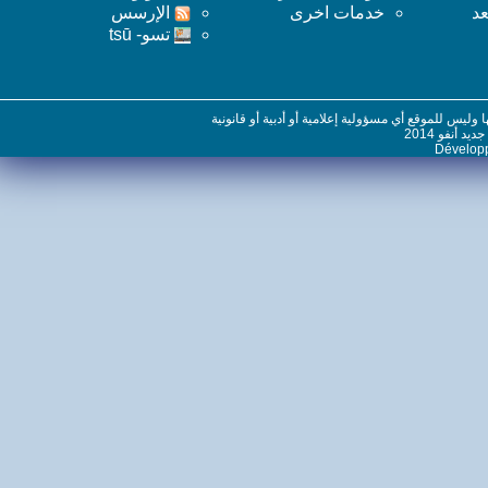
خدمات اخرى
اﻹرسس
تسو- tsū
س للموقع أي مسؤولية إعلامية أو أدبية أو قانونية
نفو 2014
Dévelo