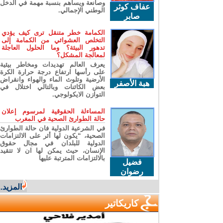
وصانعة ويساهم بنسبة مهمة في الدخل
عفاف كوثر
الوطني الإجمالي.
صابر
الكمامة خطر متنقل ترى كيف يؤدي
التخلص العشوائي من الكمامة إلى
تدهور البيئة؟ وما الحلول العاجلة
لمعالجة المشكل؟
يعرف العالم تهديدات ومخاطر بيئية
على رأسها ارتفاع درجة حرارة الكرة
الأرضية وتلوث الماء والهواء وانقراض
هبة الأصفر
بعض الكائنات وبالتالي اختلال في
التوازن الايكولوجي.
المساءلة الحقوقية لمرسوم إعلان
حالة الطوارئ الصحية في المغرب
في الشرعية الدولية فان حالة الطوارئ
الصحية، “يكون لها أثر على الالتزامات
الدولية للبلدان في مجال حقوق
الإنسان، حيث يمكن لها ان لا تتقيد
بالالتزامات المترتبة عليها
فضيل
رضوان
المزيد...
كاريكاتير