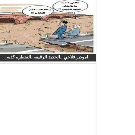
امودير فلاحي ..الحديد الرقيقة..القنطرة كذبة..