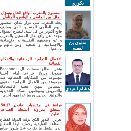
بكوري
المسنون بالمغرب ' واقع الحال وسؤال
المآل' بين الماضي و الواقع و المتأمل
يخلد المغرب على غرار بلدان المعمور
اليوم العالمي للمسنين الذي يصادف
فاتح أكتوبر من كل سنة، ليطرح السؤال
مجددا عن واقع حال المسنين بالمغرب
و عن وضعيتهم النفسية و الاقتصادية
سلوى بن
والاجتماعية و الصحية وعن مآلهم و
لفقيه
مستقبله
الاعمال الدرامية الرمضانية والاحكام
القضائية
ونحن نطالع صفحات ال Facebook
صعودا ونزولا تتراءى أمام أعيننا
مجموعة من الشكايات القضائية ضد
مجموعة من الأعمال الدرامية بدعوى
المساس بمهن معينة كالمحاماة
هشام العيدي
والتمريض وموظفين السكك الحديدية
والتوثيق العدلي، وربما غدا مهن أخرى
قراءة في مقتضيات قانون 50.17
المتعلق بمزاولة أنشطة الصناعة
التقليدية
تعزيزا للدور الذي توليه الدولة لقطاع
الصناعة التقليدية وحماية لهذا القطاع
الذي يشغل ما يقارب 2.4 مليون صانع