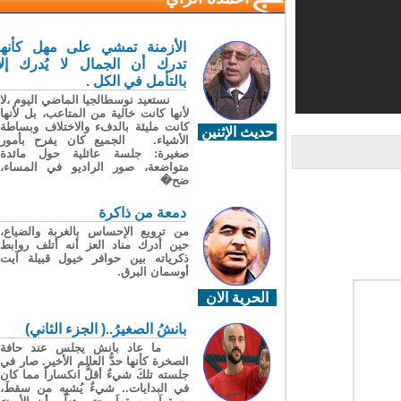
الأزمنة تمشي على مهل كأنها
تدرك أن الجمال لا يُدرك إلا
بالتأمل في الكل .
نستعيد نوسطالجيا الماضي اليوم ،لا
لأنها كانت خالية من المتاعب، بل لأنها
كانت مليئة بالدفء والاختلاف وبساطة
حديث الإثنين
الأشياء. الجميع كان يفرح بأمور
صغيرة: جلسة عائلية حول مائدة
متواضعة، صور الراديو في المساء،
ضح�
دمعة من ذاكرة
من ترويع الإحساس بالغربة والضياع،
حين أدرك مناد العز أنه أتلف روابط
ذكرياته بين حوافر خيول قبيلة آيت
أوسمان البرق.
الحرية الان
بانشُ الصغيرُ..( الجزء الثاني)
ما عاد بانش يجلس عند حافة
الصخرة كأنها حدُّ العالم الأخير. صار في
جلسته تلكَ شيءٌ أقلُّ انكساراً مما كان
في البدايات.. شيءٌ يُشبِه من سقطَ،