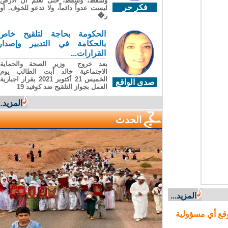
وسقطَ، وسقطَ، حتى تعلّم أن الأرضَ
فكر حر
ليست عدواً دائماً، ولا تدعو للخوف. أو
ر�
الحكومة بحاجة لتلقيح خاص
بالحكامة في التدبير وإصدار
القرارات...
بعد خروج وزير الصحة والحماية
الاجتماعية خالد أبت الطالب يوم
الخميس 21 أكتوبر 2021 بقرار اجبارية
صدى الواقع
العمل بجواز التلقيح ضد كوفيد 19
المزيد...
الحدث
المزيد...
ع أي مسؤولية