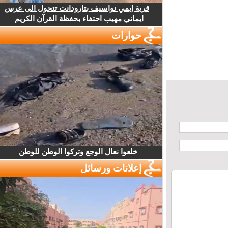
قرية إيمي نواسيف بتارودانت تتحول الى عرس
ايماني مهيب احتفاء بحفظة القرآن الكريم
حوارات
خلعوا نعال الوجع وتركوا الوطن للوطن
إعلانات ورسائل