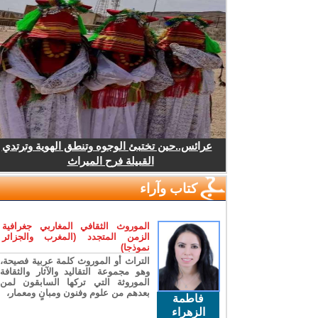
عرائس..حين تختبئ الوجوه وتنطق الهوية وترتدي
القبيلة فرح الميراث
كتاب وآراء
الموروث الثقافي المغاربي جغرافية
الزمن المتجدد (المغرب والجزائر
نموذجا)
التراث أو الموروث كلمة عربية فصيحة،
وهو مجموعة التقاليد والآثار والثقافة
الموروثة التي تركها السابقون لمن
بعدهم من علوم وفنون ومبانٍ ومعمار،
فاطمة
الزهراء