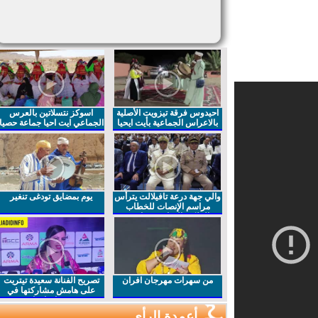
احيدوس فرقة تيزويت الأصلية
اسوكز نتسلاتين بالعرس
بالاعراس الجماعية بأيت ايحيا
الجماعي ايت احيا جماعة حصيا
والي جهة درعة تافيلالت يترأس
يوم بمضايق تودغى تنغير
مراسم الإنصات للخطاب
الملكي السامي بمناسبة
الذكرى27 لعيد العرش المجيد
من سهرات مهرجان افران
تصريح الفنانة سعيدة تيتريت
على هامش مشاركتها في
مهرجان افران
أعمدة الرأي