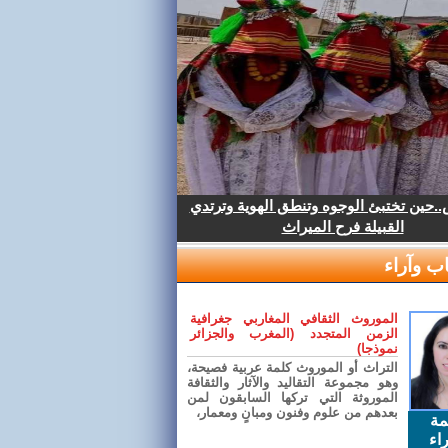
.حين تختبئ الوجوه وتنطق الهوية وترتدي
القبيلة فرح الميراث
ب وآراء
الموروث الثقافي المغاربي جغرافية
الزمن المتجدد (المغرب والجزائر
نموذجا)
التراث أو الموروث كلمة عربية فصيحة،
وهو مجموعة التقاليد والآثار والثقافة
الموروثة التي تركها السابقون لمن
بعدهم من علوم وفنون ومبانٍ ومعمار،
مة
اء