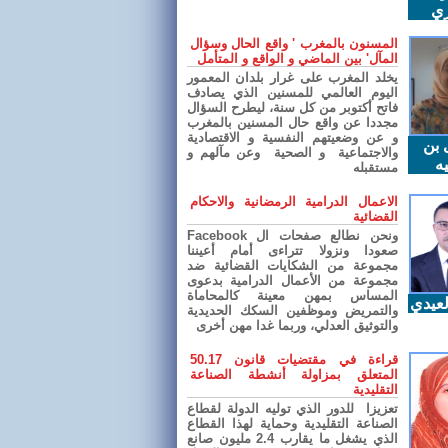
ري
المسنون بالمغرب ' واقع الحال وسؤال
المآل' بين الماضي و الواقع و المتأمل
يخلد المغرب على غرار بلدان المعمور
اليوم العالمي للمسنين الذي يصادف
فاتح أكتوبر من كل سنة، ليطرح السؤال
مجددا عن واقع حال المسنين بالمغرب
و عن وضعيتهم النفسية و الاقتصادية
 بن
والاجتماعية و الصحية وعن مآلهم و
ه
مستقبله
الاعمال الدرامية الرمضانية والاحكام
القضائية
ونحن نطالع صفحات ال Facebook
صعودا ونزولا تتراءى أمام أعيننا
مجموعة من الشكايات القضائية ضد
مجموعة من الأعمال الدرامية بدعوى
المساس بمهن معينة كالمحاماة
عيدي
والتمريض وموظفين السكك الحديدية
والتوثيق العدلي، وربما غدا مهن أخرى
قراءة في مقتضيات قانون 50.17
المتعلق بمزاولة أنشطة الصناعة
التقليدية
تعزيزا للدور الذي توليه الدولة لقطاع
الصناعة التقليدية وحماية لهذا القطاع
الذي يشغل ما يقارب 2.4 مليون صانع