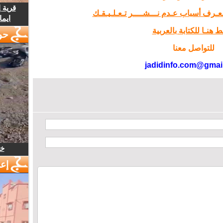
قرية 
تـعـرف أسباب عـدم نـــشــــر تـعـلـيـقـك
ايما
 هنـا للكتابة بالعربية
حو
للتواصل معنا
jadidinfo.com@gmai
خل
إع