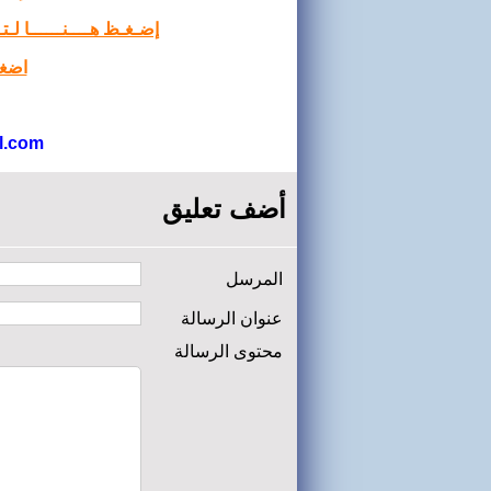
إضـغـظ هــــنــــــا لـ
اضغط
l.com
أضف تعليق
المرسل
عنوان الرسالة
محتوى الرسالة