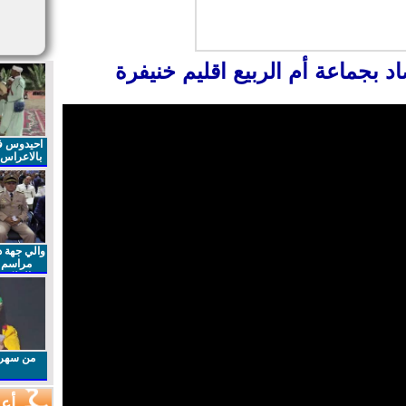
د بجماعة أم الربيع اقليم خنيفرة
احيدوس فر
بالاعراس ا
والي جهة د
مراسم 
الملكي 
الذكرى27 لعيد العرش المجيد
من سهرا
أعم