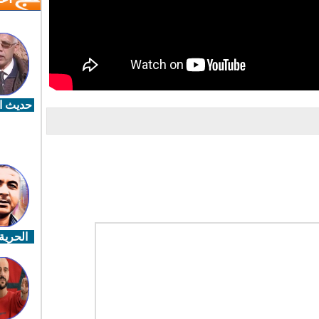
حديث ال
الحرية 