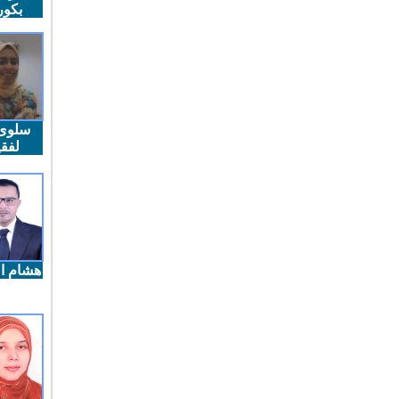
بكو
سلوى
لفقي
هشام ال