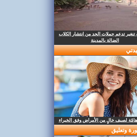
تنغير تدعم حملات الحد من انتشار الكلاب
الضالة بالمدينة
دتي
هامّة لصيف خالٍ من الأمراض وفق الخبراء
رة وتعليق