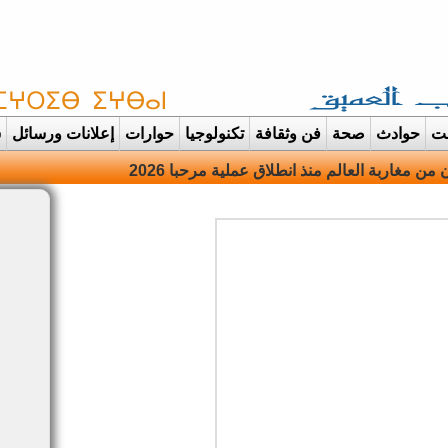
غت
حوادث
صحة
فن وثقافة
تكنولوجيا
حوارات
إعلانات ورسائل
س
دانت تتحول الى |