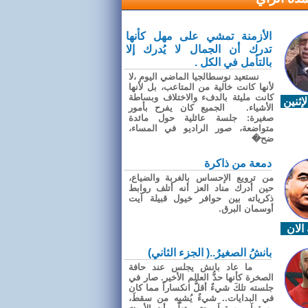
الأزمنة تمشي على مهل كأنها
تدرك أن الجمال لا يُدرك إلا
بالتأمل في الكل .
نستعيد نوسطالجيا الماضي اليوم ،لا
لأنها كانت خالية من المتاعب، بل لأنها
كانت مليئة بالدفء والاختلاف وبساطة
إثنين
الأشياء. الجميع كان يفرح بأمور
صغيرة: جلسة عائلية حول مائدة
متواضعة، صور الراديو في المساء،
ضح�
دمعة من ذاكرة
من ترويع الإحساس بالغربة والضياع،
حين أدرك مناد العز أنه أتلف روابط
ذكرياته بين حوافر خيول قبيلة آيت
أوسمان البرق.
الان
بانشُ الصغيرُ..( الجزء الثاني)
ما عاد بانش يجلس عند حافة
الصخرة كأنها حدُّ العالم الأخير. صار في
جلسته تلكَ شيءٌ أقلُّ انكساراً مما كان
في البدايات.. شيءٌ يُشبِه من سقطَ،