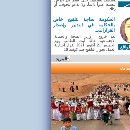
وسقطَ، وسقطَ، حتى تعلّم أن الأرضَ
حر
ليست عدواً دائماً، ولا تدعو للخوف. أو
ر�
الحكومة بحاجة لتلقيح خاص
بالحكامة في التدبير وإصدار
القرارات...
بعد خروج وزير الصحة والحماية
الاجتماعية خالد أبت الطالب يوم
الخميس 21 أكتوبر 2021 بقرار اجبارية
واقع
العمل بجواز التلقيح ضد كوفيد 19
المزيد...
حدث