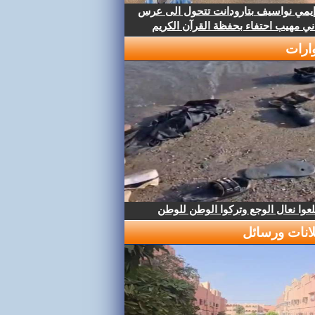
إيمي نواسيف بتارودانت تتحول الى عرس
ني مهيب احتفاء بحفظة القرآن الكريم
ارات
عوا نعال الوجع وتركوا الوطن للوطن
لانات ورسائل