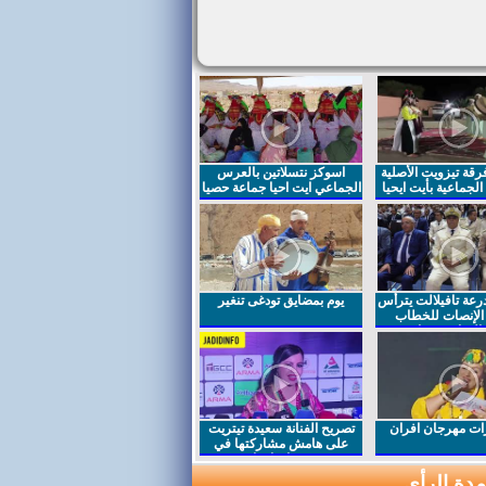
قة تيزويت الأصلية
اسوكز نتسلاتين بالعرس
لجماعية بأيت ايحيا
الجماعي ايت احيا جماعة حصيا
رعة تافيلالت يترأس
يوم بمضايق تودغى تنغير
الإنصات للخطاب
السامي بمناسبة
ت مهرجان افران
تصريح الفنانة سعيدة تيتريت
على هامش مشاركتها في
مهرجان افران
دة الرأي