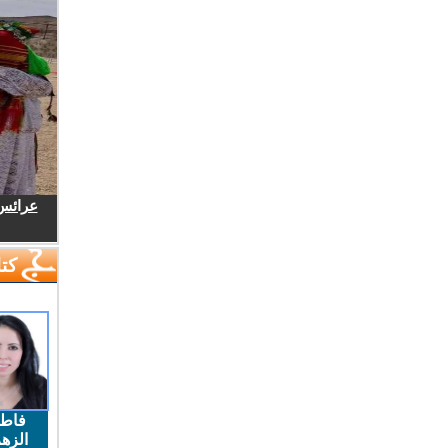
عرائس.
كتا
فاط
الزهر