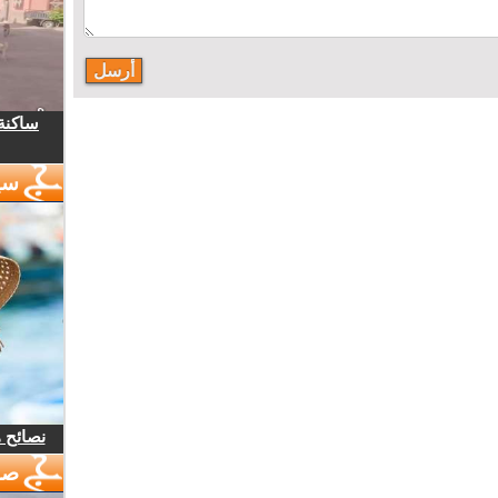
ساكنة 
سي
نصائح 
صو