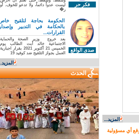
وسقطَ، وسقطَ، حتى تعلّم أن الأرضَ
فكر حر
ليست عدواً دائماً، ولا تدعو للخوف. أو
ر�
الحكومة بحاجة لتلقيح خاص
بالحكامة في التدبير وإصدار
القرارات...
بعد خروج وزير الصحة والحماية
الاجتماعية خالد أبت الطالب يوم
الخميس 21 أكتوبر 2021 بقرار اجبارية
صدى الواقع
العمل بجواز التلقيح ضد كوفيد 19
المزيد...
الحدث
المزيد...
ع أي مسؤولية