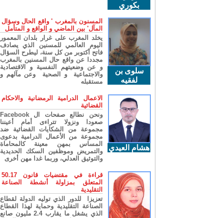
بكوري
المسنون بالمغرب ' واقع الحال وسؤال
المآل' بين الماضي و الواقع و المتأمل
يخلد المغرب على غرار بلدان المعمور
اليوم العالمي للمسنين الذي يصادف
فاتح أكتوبر من كل سنة، ليطرح السؤال
مجددا عن واقع حال المسنين بالمغرب
و عن وضعيتهم النفسية و الاقتصادية
سلوى بن
والاجتماعية و الصحية وعن مآلهم و
لفقيه
مستقبله
الاعمال الدرامية الرمضانية والاحكام
القضائية
ونحن نطالع صفحات ال Facebook
صعودا ونزولا تتراءى أمام أعيننا
مجموعة من الشكايات القضائية ضد
مجموعة من الأعمال الدرامية بدعوى
المساس بمهن معينة كالمحاماة
هشام العيدي
والتمريض وموظفين السكك الحديدية
والتوثيق العدلي، وربما غدا مهن أخرى
قراءة في مقتضيات قانون 50.17
المتعلق بمزاولة أنشطة الصناعة
التقليدية
تعزيزا للدور الذي توليه الدولة لقطاع
الصناعة التقليدية وحماية لهذا القطاع
الذي يشغل ما يقارب 2.4 مليون صانع