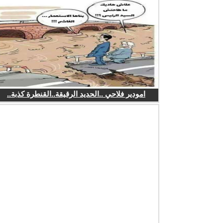
امودير فلاحي ..الحديد الرقيقة..القنطرة كذبة..