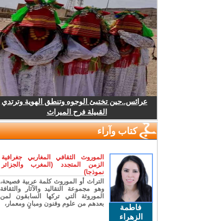
عرائس..حين تختبئ الوجوه وتنطق الهوية وترتدي
القبيلة فرح الميراث
كتاب وآراء
الموروث الثقافي المغاربي جغرافية
الزمن المتجدد (المغرب والجزائر
نموذجا)
التراث أو الموروث كلمة عربية فصيحة،
وهو مجموعة التقاليد والآثار والثقافة
الموروثة التي تركها السابقون لمن
بعدهم من علوم وفنون ومبانٍ ومعمار،
فاطمة
الزهراء