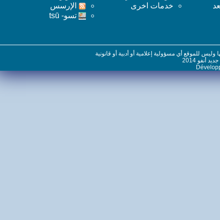
خدمات اخرى
اﻹرسس
تسو- tsū
س للموقع أي مسؤولية إعلامية أو أدبية أو قانونية
نفو 2014
Dévelo