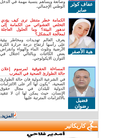
وصانعة ويساهم بنسبة مهمة في الدخل
عفاف كوثر
الوطني الإجمالي.
صابر
الكمامة خطر متنقل ترى كيف يؤدي
التخلص العشوائي من الكمامة إلى
تدهور البيئة؟ وما الحلول العاجلة
لمعالجة المشكل؟
يعرف العالم تهديدات ومخاطر بيئية
على رأسها ارتفاع درجة حرارة الكرة
الأرضية وتلوث الماء والهواء وانقراض
هبة الأصفر
بعض الكائنات وبالتالي اختلال في
التوازن الايكولوجي.
المساءلة الحقوقية لمرسوم إعلان
حالة الطوارئ الصحية في المغرب
في الشرعية الدولية فان حالة الطوارئ
الصحية، “يكون لها أثر على الالتزامات
الدولية للبلدان في مجال حقوق
الإنسان، حيث يمكن لها ان لا تتقيد
بالالتزامات المترتبة عليها
فضيل
رضوان
المزيد...
كاريكاتير