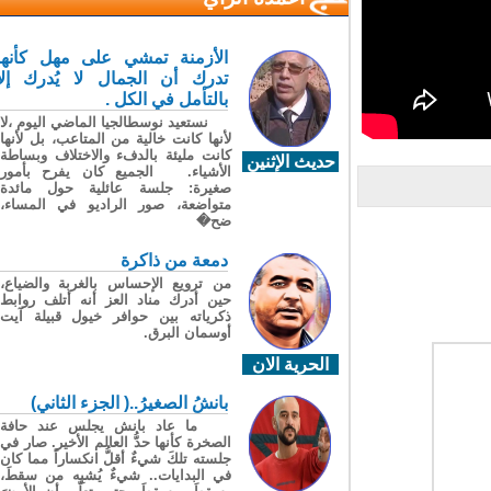
الأزمنة تمشي على مهل كأنها
تدرك أن الجمال لا يُدرك إلا
بالتأمل في الكل .
نستعيد نوسطالجيا الماضي اليوم ،لا
لأنها كانت خالية من المتاعب، بل لأنها
كانت مليئة بالدفء والاختلاف وبساطة
حديث الإثنين
الأشياء. الجميع كان يفرح بأمور
صغيرة: جلسة عائلية حول مائدة
متواضعة، صور الراديو في المساء،
ضح�
دمعة من ذاكرة
من ترويع الإحساس بالغربة والضياع،
حين أدرك مناد العز أنه أتلف روابط
ذكرياته بين حوافر خيول قبيلة آيت
أوسمان البرق.
الحرية الان
بانشُ الصغيرُ..( الجزء الثاني)
ما عاد بانش يجلس عند حافة
الصخرة كأنها حدُّ العالم الأخير. صار في
جلسته تلكَ شيءٌ أقلُّ انكساراً مما كان
في البدايات.. شيءٌ يُشبِه من سقطَ،