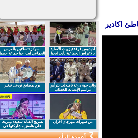
طئ اكادير
احيدوس فرقة تيزويت الأصلية
اسوكز نتسلاتين بالعرس
بالاعراس الجماعية بأيت ايحيا
الجماعي ايت احيا جماعة حصيا
والي جهة درعة تافيلالت يترأس
يوم بمضايق تودغى تنغير
مراسم الإنصات للخطاب
الملكي السامي بمناسبة
الذكرى27 لعيد العرش المجيد
من سهرات مهرجان افران
تصريح الفنانة سعيدة تيتريت
على هامش مشاركتها في
مهرجان افران
أعمدة الرأي