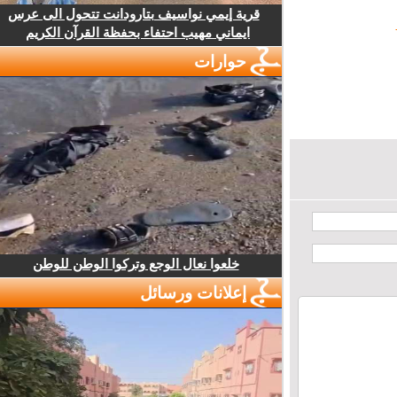
قرية إيمي نواسيف بتارودانت تتحول الى عرس
ايماني مهيب احتفاء بحفظة القرآن الكريم
حوارات
خلعوا نعال الوجع وتركوا الوطن للوطن
إعلانات ورسائل