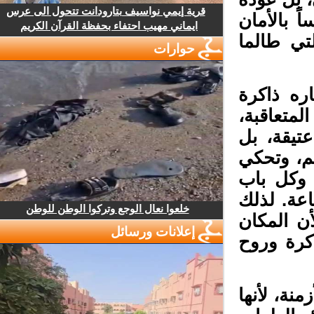
قرية إيمي نواسيف بتارودانت تتحول الى عرس
 بالأمان
ايماني مهيب احتفاء بحفظة القرآن الكريم
تي طالما
حوارات
ره ذاكرة
متعاقبة،
يقة، بل
، وتحكي
وكل باب
عة. لذلك
خلعوا نعال الوجع وتركوا الوطن للوطن
ن المكان
إعلانات ورسائل
كرة وروح
ة، لأنها