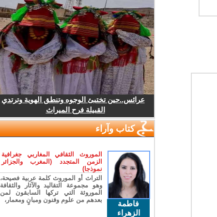
عرائس..حين تختبئ الوجوه وتنطق الهوية وترتدي
القبيلة فرح الميراث
كتاب وآراء
الموروث الثقافي المغاربي جغرافية
الزمن المتجدد (المغرب والجزائر
نموذجا)
التراث أو الموروث كلمة عربية فصيحة،
وهو مجموعة التقاليد والآثار والثقافة
الموروثة التي تركها السابقون لمن
بعدهم من علوم وفنون ومبانٍ ومعمار،
فاطمة
الزهراء