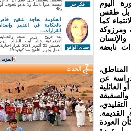
وسقطَ، وسقطَ، حتى تعلّم أن الأرضَ
رة اليوم
فكر حر
ليست عدواً دائماً، ولا تدعو للخوف. أو
ر�
ر، بل طقس
تماء كما
الحكومة بحاجة لتلقيح خاص
بالحكامة في التدبير وإصدار
ومرزوكة
القرارات...
والإنسان
بعد خروج وزير الصحة والحماية
الاجتماعية خالد أبت الطالب يوم
ت نابضة
الخميس 21 أكتوبر 2021 بقرار اجبارية
صدى الواقع
العمل بجواز التلقيح ضد كوفيد 19
المزيد...
لمناطق،
الحدث
راسة عن
 العائلية
والسقيقة
تقليدي،
لقديمة.
ن العودة
 بل عودة