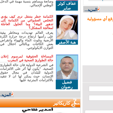
وصانعة ويساهم بنسبة مهمة في الدخل
حرمان
عفاف كوثر
الوطني الإجمالي.
ن مورد حيوي
صابر
المزيد...
الكمامة خطر متنقل ترى كيف يؤدي
ع أي مسؤولية
التخلص العشوائي من الكمامة إلى
تدهور البيئة؟ وما الحلول العاجلة
لمعالجة المشكل؟
يعرف العالم تهديدات ومخاطر بيئية
على رأسها ارتفاع درجة حرارة الكرة
الأرضية وتلوث الماء والهواء وانقراض
هبة الأصفر
بعض الكائنات وبالتالي اختلال في
التوازن الايكولوجي.
المساءلة الحقوقية لمرسوم إعلان
حالة الطوارئ الصحية في المغرب
في الشرعية الدولية فان حالة الطوارئ
الصحية، “يكون لها أثر على الالتزامات
الدولية للبلدان في مجال حقوق
الإنسان، حيث يمكن لها ان لا تتقيد
بالالتزامات المترتبة عليها
فضيل
رضوان
المزيد...
كاريكاتير