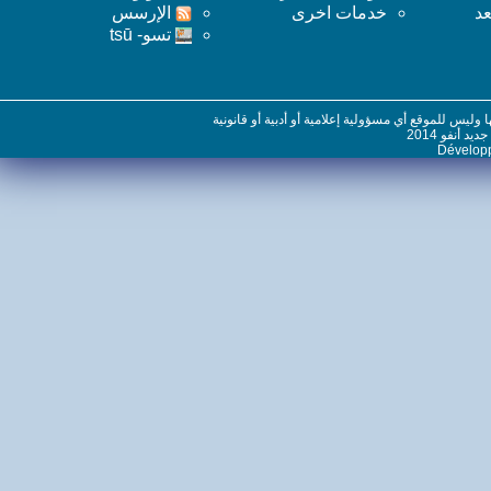
خدمات اخرى
اﻹرسس
تسو- tsū
س للموقع أي مسؤولية إعلامية أو أدبية أو قانونية
نفو 2014
Dévelo