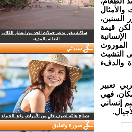
 الطعام،
والأمثال
 السنين،
لكن قيمة
ساكنة تنغير تدعم حملات الحد من انتشار الكلاب
لإنسانية
الضالة بالمدينة
الموروث
سيدتي
ى التشبث
 والدفء
ي تعبير
كان، فهي
م إنساني
جيال.
نصائح هامّة لصيف خالٍ من الأمراض وفق الخبراء
صورة وتعليق