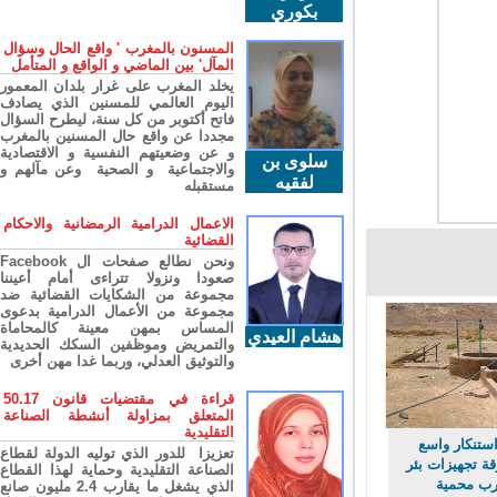
بكوري
المسنون بالمغرب ' واقع الحال وسؤال
المآل' بين الماضي و الواقع و المتأمل
يخلد المغرب على غرار بلدان المعمور
اليوم العالمي للمسنين الذي يصادف
فاتح أكتوبر من كل سنة، ليطرح السؤال
مجددا عن واقع حال المسنين بالمغرب
و عن وضعيتهم النفسية و الاقتصادية
سلوى بن
والاجتماعية و الصحية وعن مآلهم و
لفقيه
مستقبله
الاعمال الدرامية الرمضانية والاحكام
القضائية
ونحن نطالع صفحات ال Facebook
صعودا ونزولا تتراءى أمام أعيننا
مجموعة من الشكايات القضائية ضد
مجموعة من الأعمال الدرامية بدعوى
المساس بمهن معينة كالمحاماة
هشام العيدي
والتمريض وموظفين السكك الحديدية
والتوثيق العدلي، وربما غدا مهن أخرى
قراءة في مقتضيات قانون 50.17
المتعلق بمزاولة أنشطة الصناعة
التقليدية
ستنكار واسع
تعزيزا للدور الذي توليه الدولة لقطاع
 تجهيزات بئر
الصناعة التقليدية وحماية لهذا القطاع
 محمية
الذي يشغل ما يقارب 2.4 مليون صانع