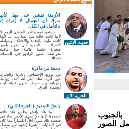
الأزمنة تمشي على مهل كأنها
تدرك أن الجمال لا يُدرك إلا
بالتأمل في الكل .
نستعيد نوسطالجيا الماضي اليوم ،لا
لأنها كانت خالية من المتاعب، بل لأنها
كانت مليئة بالدفء والاختلاف وبساطة
حديث الإثنين
الأشياء. الجميع كان يفرح بأمور
صغيرة: جلسة عائلية حول مائدة
متواضعة، صور الراديو في المساء،
ضح�
دمعة من ذاكرة
من ترويع الإحساس بالغربة والضياع،
حين أدرك مناد العز أنه أتلف روابط
ذكرياته بين حوافر خيول قبيلة آيت
أوسمان البرق.
الحرية الان
بانشُ الصغيرُ..( الجزء الثاني)
ما عاد بانش يجلس عند حافة
بالجنوب
الصخرة كأنها حدُّ العالم الأخير. صار في
جلسته تلكَ شيءٌ أقلُّ انكساراً مما كان
ل الصور
في البدايات.. شيءٌ يُشبِه من سقطَ،