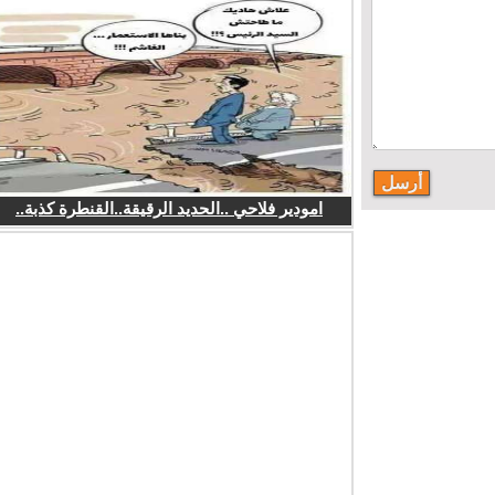
امودير فلاحي ..الحديد الرقيقة..القنطرة كذبة..