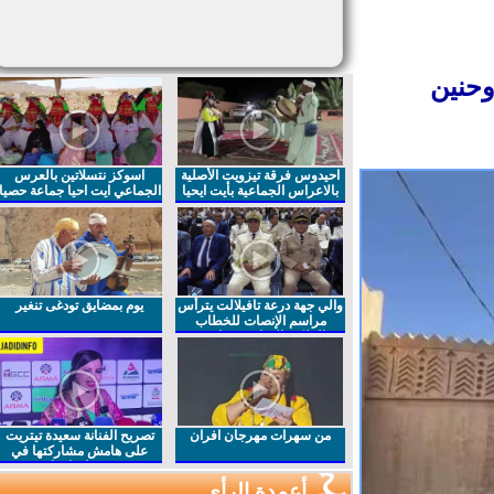
حنين
احيدوس فرقة تيزويت الأصلية
اسوكز نتسلاتين بالعرس
بالاعراس الجماعية بأيت ايحيا
الجماعي ايت احيا جماعة حصيا
والي جهة درعة تافيلالت يترأس
يوم بمضايق تودغى تنغير
مراسم الإنصات للخطاب
الملكي السامي بمناسبة
الذكرى27 لعيد العرش المجيد
من سهرات مهرجان افران
تصريح الفنانة سعيدة تيتريت
على هامش مشاركتها في
مهرجان افران
أعمدة الرأي