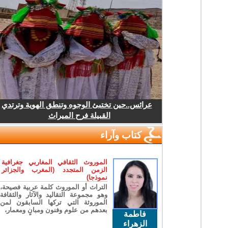
عرائس..حين تختبئ الوجوه وتنطق الهوية وترتدي
القبيلة فرح الميراث
كتاب وآراء
الموروث الثقافي المغاربي جغرافية
الزمن المتجدد (المغرب والجزائر
نموذجا)
التراث أو الموروث كلمة عربية فصيحة،
وهو مجموعة التقاليد والآثار والثقافة
الموروثة التي تركها السابقون لمن
بعدهم من علوم وفنون ومبانٍ ومعمار،
فاطمة
الزهراء