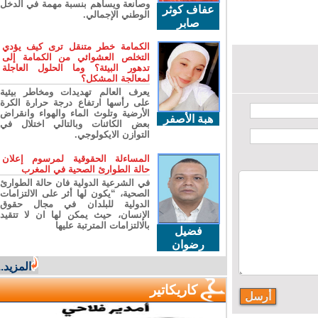
وصانعة ويساهم بنسبة مهمة في الدخل
عفاف كوثر
الوطني الإجمالي.
صابر
الكمامة خطر متنقل ترى كيف يؤدي
التخلص العشوائي من الكمامة إلى
تدهور البيئة؟ وما الحلول العاجلة
لمعالجة المشكل؟
يعرف العالم تهديدات ومخاطر بيئية
على رأسها ارتفاع درجة حرارة الكرة
الأرضية وتلوث الماء والهواء وانقراض
هبة الأصفر
بعض الكائنات وبالتالي اختلال في
التوازن الايكولوجي.
المساءلة الحقوقية لمرسوم إعلان
حالة الطوارئ الصحية في المغرب
في الشرعية الدولية فان حالة الطوارئ
الصحية، “يكون لها أثر على الالتزامات
الدولية للبلدان في مجال حقوق
الإنسان، حيث يمكن لها ان لا تتقيد
بالالتزامات المترتبة عليها
فضيل
رضوان
المزيد...
كاريكاتير