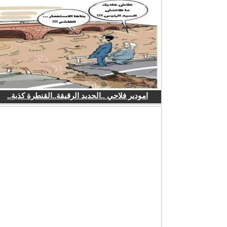
امودير فلاحي ..الحديد الرقيقة..القنطرة كذبة..