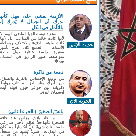
الأزمنة تمشي على مهل كأنها
تدرك أن الجمال لا يُدرك إلا
بالتأمل في الكل .
نستعيد نوسطالجيا الماضي اليوم ،لا
لأنها كانت خالية من المتاعب، بل لأنها
كانت مليئة بالدفء والاختلاف وبساطة
حديث الإثنين
الأشياء. الجميع كان يفرح بأمور
صغيرة: جلسة عائلية حول مائدة
متواضعة، صور الراديو في المساء،
ضح�
دمعة من ذاكرة
من ترويع الإحساس بالغربة والضياع،
حين أدرك مناد العز أنه أتلف روابط
ذكرياته بين حوافر خيول قبيلة آيت
أوسمان البرق.
الحرية الان
بانشُ الصغيرُ..( الجزء الثاني)
ما عاد بانش يجلس عند حافة
الصخرة كأنها حدُّ العالم الأخير. صار في
جلسته تلكَ شيءٌ أقلُّ انكساراً مما كان
في البدايات.. شيءٌ يُشبِه من سقطَ،