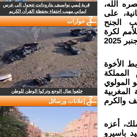
ه الله،
قرية إيمي نواسيف بتارودانت تتحول الى عرس
ايماني مهيب احتفاء بحفظة القرآن الكريم
نية، على
 الجنح
حوارات
أمم لكرة
القدم، التي احتضنتها المملكة المغربية من 21 دجنبر 2025
ط الأخوة
المملكة
 المولوي
المغربية
خلعوا نعال الوجع وتركوا الوطن للوطن
ف والكرم
إعلانات ورسائل
لك، أعزه
د باسيرو