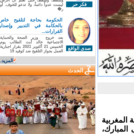
وسقطَ، وسقطَ، حتى تعلّم أن الأرضَ
فكر حر
ليست عدواً دائماً، ولا تدعو للخوف. أو
ر�
الحكومة بحاجة لتلقيح خاص
بالحكامة في التدبير وإصدار
القرارات...
بعد خروج وزير الصحة والحماية
الاجتماعية خالد أبت الطالب يوم
الخميس 21 أكتوبر 2021 بقرار اجبارية
صدى الواقع
العمل بجواز التلقيح ضد كوفيد 19
المزيد...
الحدث
 المغربية
المبارك،