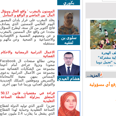
بكوري
المسنون بالمغرب ' واقع الحال وسؤال
المآل' بين الماضي و الواقع و المتأمل
يخلد المغرب على غرار بلدان المعمور
اليوم العالمي للمسنين الذي يصادف
فاتح أكتوبر من كل سنة، ليطرح السؤال
مجددا عن واقع حال المسنين بالمغرب
و عن وضعيتهم النفسية و الاقتصادية
سلوى بن
والاجتماعية و الصحية وعن مآلهم و
لفقيه
مستقبله
الاعمال الدرامية الرمضانية والاحكام
 الهجرة
القضائية
 مشتركة”
ونحن نطالع صفحات ال Facebook
“تحمل دوما
صعودا ونزولا تتراءى أمام أعيننا
ا” (مصدر
مجموعة من الشكايات القضائية ضد
مجموعة من الأعمال الدرامية بدعوى
المزيد...
المساس بمهن معينة كالمحاماة
هشام العيدي
والتمريض وموظفين السكك الحديدية
ع أي مسؤولية
والتوثيق العدلي، وربما غدا مهن أخرى
قراءة في مقتضيات قانون 50.17
المتعلق بمزاولة أنشطة الصناعة
التقليدية
تعزيزا للدور الذي توليه الدولة لقطاع
الصناعة التقليدية وحماية لهذا القطاع
الذي يشغل ما يقارب 2.4 مليون صانع