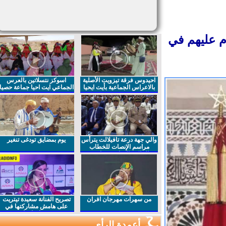
 عليهم في
احيدوس فرقة تيزويت الأصلية
اسوكز نتسلاتين بالعرس
بالاعراس الجماعية بأيت ايحيا
الجماعي ايت احيا جماعة حصيا
والي جهة درعة تافيلالت يترأس
يوم بمضايق تودغى تنغير
مراسم الإنصات للخطاب
الملكي السامي بمناسبة
الذكرى27 لعيد العرش المجيد
من سهرات مهرجان افران
تصريح الفنانة سعيدة تيتريت
على هامش مشاركتها في
مهرجان افران
أعمدة الرأي