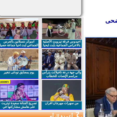
ضحى
احيدوس فرقة تيزويت الأصلية
اسوكز نتسلاتين بالعرس
بالاعراس الجماعية بأيت ايحيا
الجماعي ايت احيا جماعة حصيا
والي جهة درعة تافيلالت يترأس
يوم بمضايق تودغى تنغير
مراسم الإنصات للخطاب
الملكي السامي بمناسبة
الذكرى27 لعيد العرش المجيد
من سهرات مهرجان افران
تصريح الفنانة سعيدة تيتريت
على هامش مشاركتها في
مهرجان افران
أعمدة الرأي