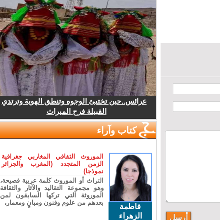
عرائس..حين تختبئ الوجوه وتنطق الهوية وترتدي
القبيلة فرح الميراث
كتاب وآراء
الموروث الثقافي المغاربي جغرافية
الزمن المتجدد (المغرب والجزائر
نموذجا)
التراث أو الموروث كلمة عربية فصيحة،
وهو مجموعة التقاليد والآثار والثقافة
الموروثة التي تركها السابقون لمن
بعدهم من علوم وفنون ومبانٍ ومعمار،
فاطمة
الزهراء