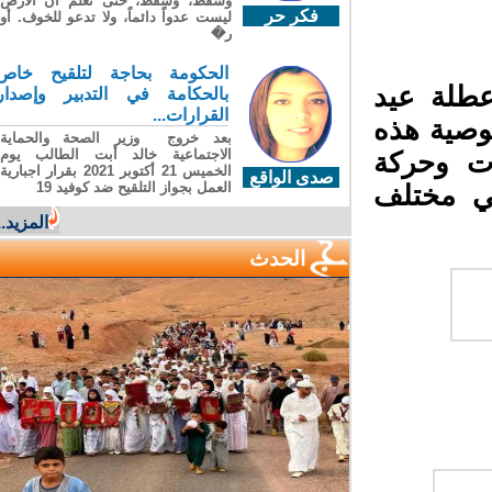
وسقطَ، وسقطَ، حتى تعلّم أن الأرضَ
فكر حر
ليست عدواً دائماً، ولا تدعو للخوف. أو
ر�
الحكومة بحاجة لتلقيح خاص
طلة عيد
بالحكامة في التدبير وإصدار
القرارات...
صية هذه
بعد خروج وزير الصحة والحماية
الاجتماعية خالد أبت الطالب يوم
ات وحركة
الخميس 21 أكتوبر 2021 بقرار اجبارية
صدى الواقع
العمل بجواز التلقيح ضد كوفيد 19
ي مختلف
المزيد...
الحدث