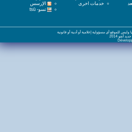
خدمات اخرى
اﻹرسس
تسو- tsū
س للموقع أي مسؤولية إعلامية أو أدبية أو قانونية
نفو 2014
Dévelo