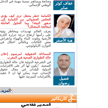
وصانعة ويساهم بنسبة مهمة في الدخل
عفاف كوثر
الوطني الإجمالي.
صابر
الكمامة خطر متنقل ترى كيف يؤدي
التخلص العشوائي من الكمامة إلى
تدهور البيئة؟ وما الحلول العاجلة
لمعالجة المشكل؟
يعرف العالم تهديدات ومخاطر بيئية
على رأسها ارتفاع درجة حرارة الكرة
الأرضية وتلوث الماء والهواء وانقراض
هبة الأصفر
بعض الكائنات وبالتالي اختلال في
التوازن الايكولوجي.
المساءلة الحقوقية لمرسوم إعلان
حالة الطوارئ الصحية في المغرب
في الشرعية الدولية فان حالة الطوارئ
الصحية، “يكون لها أثر على الالتزامات
الدولية للبلدان في مجال حقوق
الإنسان، حيث يمكن لها ان لا تتقيد
بالالتزامات المترتبة عليها
فضيل
رضوان
المزيد...
كاريكاتير