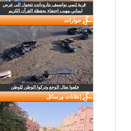
قرية إيمي نواسيف بتارودانت تتحول الى عرس
ايماني مهيب احتفاء بحفظة القرآن الكريم
حوارات
خلعوا نعال الوجع وتركوا الوطن للوطن
إعلانات ورسائل