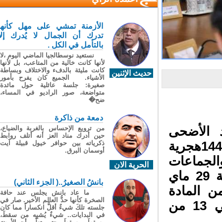
الأزمنة تمشي على مهل كأنها
تدرك أن الجمال لا يُدرك إلا
بالتأمل في الكل .
نستعيد نوسطالجيا الماضي اليوم ،لا
لأنها كانت خالية من المتاعب، بل لأنها
كانت مليئة بالدفء والاختلاف وبساطة
حديث الإثنين
الأشياء. الجميع كان يفرح بأمور
صغيرة: جلسة عائلية حول مائدة
متواضعة، صور الراديو في المساء،
ضح�
دمعة من ذاكرة
من ترويع الإحساس بالغربة والضياع،
 الأضحى
حين أدرك مناد العز أنه أتلف روابط
ذكرياته بين حوافر خيول قبيلة آيت
المبارك، الذي يوافق يوم الأربعاء 10 ذي الحجة 1447هجرية
أوسمان البرق.
 والجماعات
الحرية الان
الترابية، بصفة استثنائية عن العمل، يوم الجمعة 29 ماي
بانشُ الصغيرُ..( الجزء الثاني)
ن المادة
ما عاد بانش يجلس عند حافة
الصخرة كأنها حدُّ العالم الأخير. صار في
الثالثة من المرسوم رقم 2.05.916 الصادر في 13 من
جلسته تلكَ شيءٌ أقلُّ انكساراً مما كان
في البدايات.. شيءٌ يُشبِه من سقطَ،