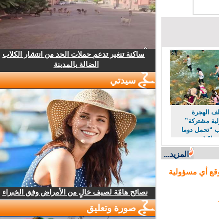
ساكنة تنغير تدعم حملات الحد من انتشار الكلاب
الضالة بالمدينة
سيدتي
 الهجرة
 مشتركة”
“تحمل دوما
ا” (مصدر
المزيد...
ع أي مسؤولية
نصائح هامّة لصيف خالٍ من الأمراض وفق الخبراء
صورة وتعليق