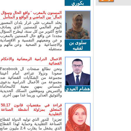
بكوري
المسنون بالمغرب ' واقع الحال وسؤال
المآل' بين الماضي و الواقع و المتأمل
يخلد المغرب على غرار بلدان المعمور
اليوم العالمي للمسنين الذي يصادف
فاتح أكتوبر من كل سنة، ليطرح السؤال
مجددا عن واقع حال المسنين بالمغرب
و عن وضعيتهم النفسية و الاقتصادية
سلوى بن
والاجتماعية و الصحية وعن مآلهم و
لفقيه
مستقبله
الاعمال الدرامية الرمضانية والاحكام
القضائية
ونحن نطالع صفحات ال Facebook
صعودا ونزولا تتراءى أمام أعيننا
مجموعة من الشكايات القضائية ضد
مجموعة من الأعمال الدرامية بدعوى
المساس بمهن معينة كالمحاماة
هشام العيدي
والتمريض وموظفين السكك الحديدية
والتوثيق العدلي، وربما غدا مهن أخرى
قراءة في مقتضيات قانون 50.17
المتعلق بمزاولة أنشطة الصناعة
التقليدية
تعزيزا للدور الذي توليه الدولة لقطاع
الصناعة التقليدية وحماية لهذا القطاع
الذي يشغل ما يقارب 2.4 مليون صانع