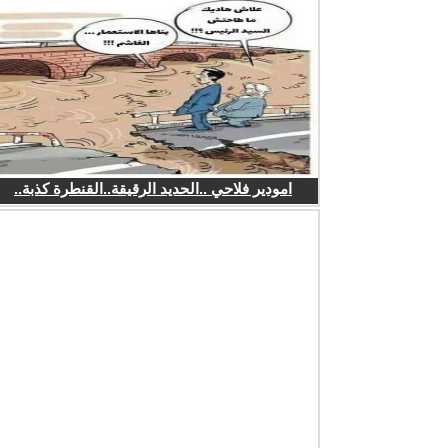
امودير فلاحي ..الحديد الرقيقة..القنطرة كذبة..