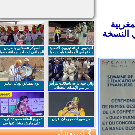
مغربية
 النسخة
احيدوس فرقة تيزويت الأصلية
اسوكز نتسلاتين بالعرس
بالاعراس الجماعية بأيت ايحيا
الجماعي ايت احيا جماعة حصيا
والي جهة درعة تافيلالت يترأس
يوم بمضايق تودغى تنغير
مراسم الإنصات للخطاب
الملكي السامي بمناسبة
الذكرى27 لعيد العرش المجيد
من سهرات مهرجان افران
تصريح الفنانة سعيدة تيتريت
على هامش مشاركتها في
مهرجان افران
أعمدة الرأي