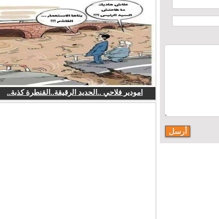
امودير فلاحي ..الحديد الرقيقة..القنطرة كذبة..