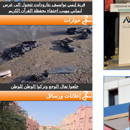
قرية إيمي نواسيف بتارودانت تتحول الى عرس
ايماني مهيب احتفاء بحفظة القرآن الكريم
حوارات
خلعوا نعال الوجع وتركوا الوطن للوطن
إعلانات ورسائل