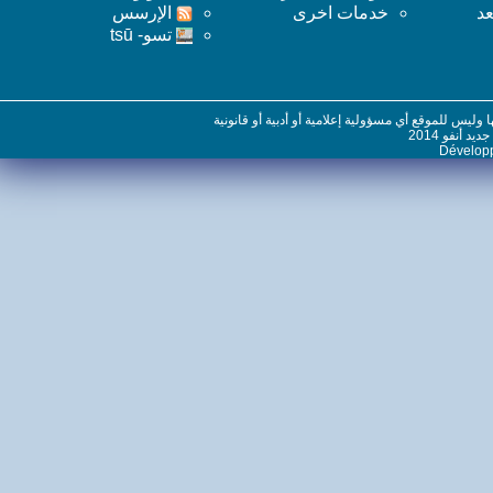
خدمات اخرى
اﻹرسس
تسو- tsū
س للموقع أي مسؤولية إعلامية أو أدبية أو قانونية
نفو 2014
Dévelo