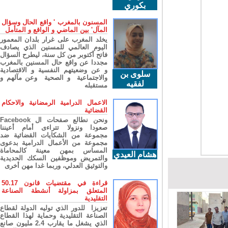
بكوري
المسنون بالمغرب ' واقع الحال وسؤال
المآل' بين الماضي و الواقع و المتأمل
يخلد المغرب على غرار بلدان المعمور
اليوم العالمي للمسنين الذي يصادف
فاتح أكتوبر من كل سنة، ليطرح السؤال
مجددا عن واقع حال المسنين بالمغرب
و عن وضعيتهم النفسية و الاقتصادية
سلوى بن
والاجتماعية و الصحية وعن مآلهم و
لفقيه
مستقبله
الاعمال الدرامية الرمضانية والاحكام
القضائية
ونحن نطالع صفحات ال Facebook
صعودا ونزولا تتراءى أمام أعيننا
مجموعة من الشكايات القضائية ضد
مجموعة من الأعمال الدرامية بدعوى
المساس بمهن معينة كالمحاماة
هشام العيدي
والتمريض وموظفين السكك الحديدية
والتوثيق العدلي، وربما غدا مهن أخرى
قراءة في مقتضيات قانون 50.17
المتعلق بمزاولة أنشطة الصناعة
التقليدية
تعزيزا للدور الذي توليه الدولة لقطاع
الصناعة التقليدية وحماية لهذا القطاع
الذي يشغل ما يقارب 2.4 مليون صانع