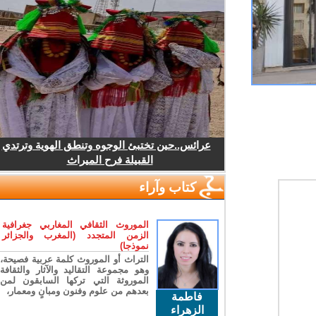
عرائس..حين تختبئ الوجوه وتنطق الهوية وترتدي
القبيلة فرح الميراث
كتاب وآراء
الموروث الثقافي المغاربي جغرافية
الزمن المتجدد (المغرب والجزائر
نموذجا)
التراث أو الموروث كلمة عربية فصيحة،
وهو مجموعة التقاليد والآثار والثقافة
الموروثة التي تركها السابقون لمن
بعدهم من علوم وفنون ومبانٍ ومعمار،
فاطمة
الزهراء