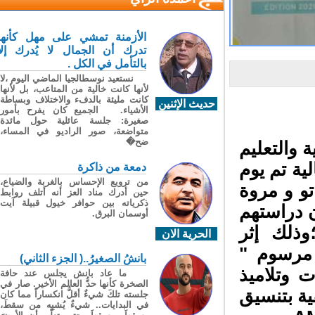
الأزمنة تمشي على مهل كأنها
تدرك أن الجمال لا يُدرك إلا
بالتأمل في الكل .
نستعيد نوسطالجيا الماضي اليوم ،لا
لأنها كانت خالية من المتاعب، بل لأنها
كانت مليئة بالدفء والاختلاف وبساطة
حديث الإثنين
الأشياء. الجميع كان يفرح بأمور
صغيرة: جلسة عائلية حول مائدة
متواضعة، صور الراديو في المساء،
ضح�
 والتعليم
ية
تم
يوم
دمعة من ذاكرة
من ترويع الإحساس بالغربة والضياع،
اتو و مروة
حين أدرك مناد العز أنه أتلف روابط
ذكرياته بين حوافر خيول قبيلة آيت
 دراستهم
أوسمان البرق.
وذلك إثر
الحرية الان
مرسوم
"
بانشُ الصغيرُ..( الجزء الثاني)
 وتلاميذ
ما عاد بانش يجلس عند حافة
الصخرة كأنها حدُّ العالم الأخير. صار في
ية بتنسيق
جلسته تلكَ شيءٌ أقلُّ انكساراً مما كان
في البدايات.. شيءٌ يُشبِه من سقطَ،