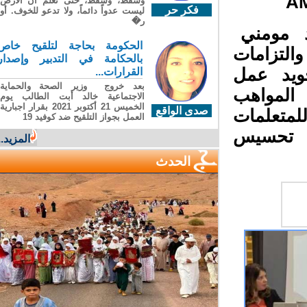
وسقطَ، وسقطَ، حتى تعلّم أن الأرضَ
فكر حر
ليست عدواً دائماً، ولا تدعو للخوف. أو
ر�
د مومني
الحكومة بحاجة لتلقيح خاص
لتزامات
بالحكامة في التدبير وإصدار
 إلى تجويد عمل
القرارات...
بعد خروج وزير الصحة والحماية
المواهب
الاجتماعية خالد أبت الطالب يوم
الخميس 21 أكتوبر 2021 بقرار اجبارية
صدى الواقع
متعلمات
العمل بجواز التلقيح ضد كوفيد 19
ة تحسيس
المزيد...
الحدث