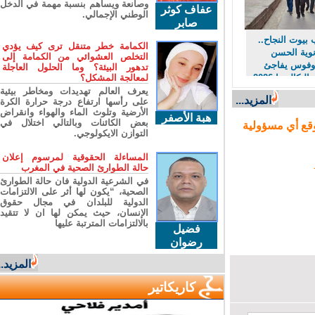
وصانعة ويساهم بنسبة مهمة في الدخل
عفاف كوثر
الوطني الإجمالي.
صابر
وت النجاح..
الكمامة خطر متنقل ترى كيف يؤدي
ية الحسن
التخلص العشوائي من الكمامة إلى
وفوس يفاجئ
تدهور البيئة؟ وما الحلول العاجلة
متفوقي البكالوريا 2026
لمعالجة المشكل؟
محمولة
يعرف العالم تهديدات ومخاطر بيئية
المزيد...
على رأسها ارتفاع درجة حرارة الكرة
تميزهم
الأرضية وتلوث الماء والهواء وانقراض
هبة الأصفر
بعض الكائنات وبالتالي اختلال في
ع أي مسؤولية
التوازن الايكولوجي.
المساءلة الحقوقية لمرسوم إعلان
حالة الطوارئ الصحية في المغرب
في الشرعية الدولية فان حالة الطوارئ
الصحية، “يكون لها أثر على الالتزامات
الدولية للبلدان في مجال حقوق
الإنسان، حيث يمكن لها ان لا تتقيد
بالالتزامات المترتبة عليها
فضيل
رضوان
المزيد...
كاريكاتير