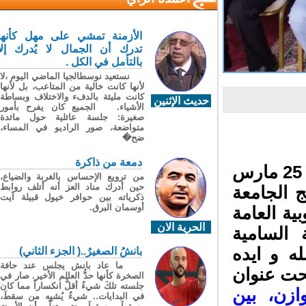
الأزمنة تمشي على مهل كأنها
تدرك أن الجمال لا يُدرك إلا
بالتأمل في الكل .
نستعيد نوسطالجيا الماضي اليوم ،لا
لأنها كانت خالية من المتاعب، بل لأنها
كانت مليئة بالدفء والاختلاف وبساطة
حديث الإثنين
الأشياء. الجميع كان يفرح بأمور
صغيرة: جلسة عائلية حول مائدة
متواضعة، صور الراديو في المساء،
ضح�
دمعة من ذاكرة
بالسجن المحلي بالرشيدية انطلقت اليوم الاربعاء 25 مارس
من ترويع الإحساس بالغربة والضياع،
حين أدرك مناد العز أنه أتلف روابط
الجامعة
ذكرياته بين حوافر خيول قبيلة آيت
أوسمان البرق.
ة العامة
الحرية الان
السامية
 و ايده
بانشُ الصغيرُ..( الجزء الثاني)
ما عاد بانش يجلس عند حافة
حت عنوان
الصخرة كأنها حدُّ العالم الأخير. صار في
جلسته تلكَ شيءٌ أقلُّ انكساراً مما كان
ازن، بين
في البدايات.. شيءٌ يُشبِه من سقطَ،