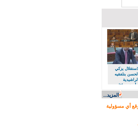
تقلال يزكي
حسن بنلفقيه
راشيدية
دعي بإقليم
المزيد...
ع أي مسؤولية