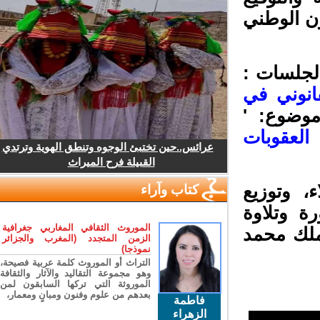
ن الوطني
جلسات :
نوني في
وضوع: '
لعقوبات
عرائس..حين تختبئ الوجوه وتنطق الهوية وترتدي
القبيلة فرح الميراث
، وتوزيع
كتاب وآراء
ة وتلاوة
الموروث الثقافي المغاربي جغرافية
ملك محمد
الزمن المتجدد (المغرب والجزائر
نموذجا)
التراث أو الموروث كلمة عربية فصيحة،
وهو مجموعة التقاليد والآثار والثقافة
الموروثة التي تركها السابقون لمن
بعدهم من علوم وفنون ومبانٍ ومعمار،
فاطمة
الزهراء