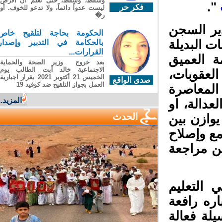
وسقطَ، وسقطَ، حتى تعلّم أن الأرضَ
"
فكر حر
ليست عدواً دائماً، ولا تدعو للخوف. أو
ر�
ر السجن
الحكومة بحاجة لتلقيح خاص
 البديلة
بالحكامة في التدبير وإصدار
القرارات...
ة العميق
بعد خروج وزير الصحة والحماية
الاجتماعية خالد أبت الطالب يوم
لعقوبات،
الخميس 21 أكتوبر 2021 بقرار اجبارية
صدى الواقع
العمل بجواز التلقيح ضد كوفيد 19
المعاصرة
المزيد...
دالة، او
الحدث
وازن بين
ع وإصلاح
ن مراجعة
التعليم
ره رافعة
لة فعالة