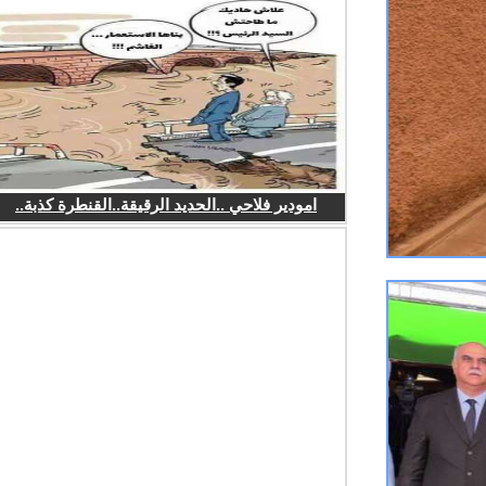
امودير فلاحي ..الحديد الرقيقة..القنطرة كذبة..