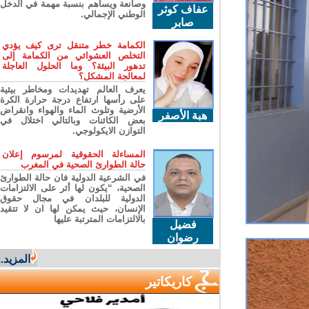
وصانعة ويساهم بنسبة مهمة في الدخل
عفاف كوثر
الوطني الإجمالي.
صابر
الكمامة خطر متنقل ترى كيف يؤدي
التخلص العشوائي من الكمامة إلى
تدهور البيئة؟ وما الحلول العاجلة
لمعالجة المشكل؟
يعرف العالم تهديدات ومخاطر بيئية
على رأسها ارتفاع درجة حرارة الكرة
الأرضية وتلوث الماء والهواء وانقراض
هبة الأصفر
بعض الكائنات وبالتالي اختلال في
التوازن الايكولوجي.
المساءلة الحقوقية لمرسوم إعلان
حالة الطوارئ الصحية في المغرب
في الشرعية الدولية فان حالة الطوارئ
الصحية، “يكون لها أثر على الالتزامات
الدولية للبلدان في مجال حقوق
الإنسان، حيث يمكن لها ان لا تتقيد
بالالتزامات المترتبة عليها
فضيل
رضوان
المزيد...
كاريكاتير