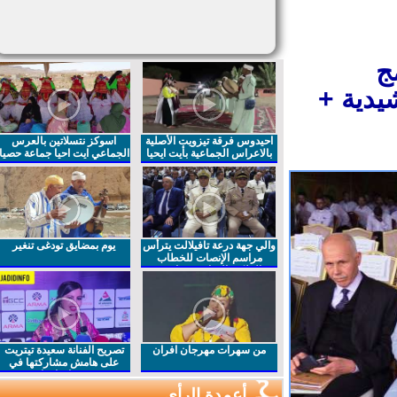
ج
دية +
احيدوس فرقة تيزويت الأصلية
اسوكز نتسلاتين بالعرس
بالاعراس الجماعية بأيت ايحيا
الجماعي ايت احيا جماعة حصيا
والي جهة درعة تافيلالت يترأس
يوم بمضايق تودغى تنغير
مراسم الإنصات للخطاب
الملكي السامي بمناسبة
الذكرى27 لعيد العرش المجيد
من سهرات مهرجان افران
تصريح الفنانة سعيدة تيتريت
على هامش مشاركتها في
مهرجان افران
أعمدة الرأي