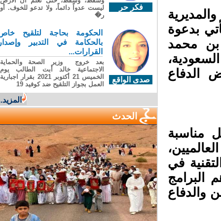
وسقطَ، وسقطَ، حتى تعلّم أن الأرضَ
فكر حر
ليست عدواً دائماً، ولا تدعو للخوف. أو
المديرية
ر�
تي بدعوة
الحكومة بحاجة لتلقيح خاص
بن محمد
بالحكامة في التدبير وإصدار
القرارات...
لسعودية،
بعد خروج وزير الصحة والحماية
الاجتماعية خالد أبت الطالب يوم
 الدفاع
الخميس 21 أكتوبر 2021 بقرار اجبارية
صدى الواقع
العمل بجواز التلقيح ضد كوفيد 19
المزيد...
الحدث
 مناسبة
عالميين،
قنية في
 البرامج
 والدفاع