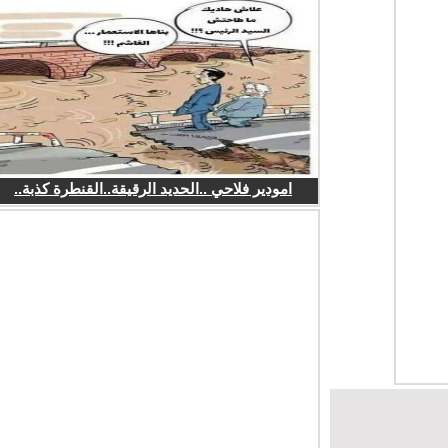
امودير فلاحي ..الحديد الرقيقة..القنطرة كذبة..