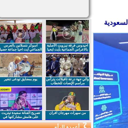
سعودية
احيدوس فرقة تيزويت الأصلية
اسوكز نتسلاتين بالعرس
بالاعراس الجماعية بأيت ايحيا
الجماعي ايت احيا جماعة حصيا
والي جهة درعة تافيلالت يترأس
يوم بمضايق تودغى تنغير
مراسم الإنصات للخطاب
الملكي السامي بمناسبة
الذكرى27 لعيد العرش المجيد
من سهرات مهرجان افران
تصريح الفنانة سعيدة تيتريت
على هامش مشاركتها في
مهرجان افران
أعمدة الرأي