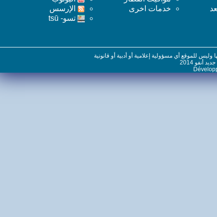
خدمات اخرى
اﻹرسس
تسو- tsū
س للموقع أي مسؤولية إعلامية أو أدبية أو قانونية
نفو 2014
Dévelo