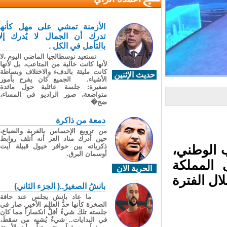
الأزمنة تمشي على مهل كأنها
تدرك أن الجمال لا يُدرك إلا
بالتأمل في الكل .
نستعيد نوسطالجيا الماضي اليوم ،لا
لأنها كانت خالية من المتاعب، بل لأنها
كانت مليئة بالدفء والاختلاف وبساطة
حديث الإثنين
الأشياء. الجميع كان يفرح بأمور
صغيرة: جلسة عائلية حول مائدة
متواضعة، صور الراديو في المساء،
ضح�
دمعة من ذاكرة
من ترويع الإحساس بالغربة والضياع،
حين أدرك مناد العز أنه أتلف روابط
ذكرياته بين حوافر خيول قبيلة آيت
 الوطني،
أوسمان البرق.
المملكة
الحرية الان
ل الفترة
بانشُ الصغيرُ..( الجزء الثاني)
ما عاد بانش يجلس عند حافة
الصخرة كأنها حدُّ العالم الأخير. صار في
جلسته تلكَ شيءٌ أقلُّ انكساراً مما كان
في البدايات.. شيءٌ يُشبِه من سقطَ،