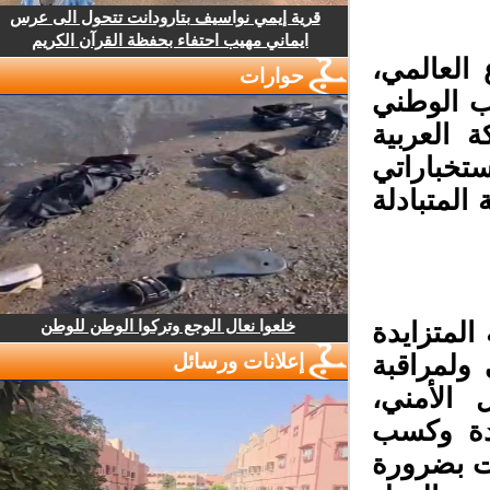
قرية إيمي نواسيف بتارودانت تتحول الى عرس
ايماني مهيب احتفاء بحفظة القرآن الكريم
لعالمي،
حوارات
ب الوطني
 العربية
تخباراتي
لمتبادلة
خلعوا نعال الوجع وتركوا الوطن للوطن
لمتزايدة
ولمراقبة
إعلانات ورسائل
الأمني،
دة وكسب
ت بضرورة