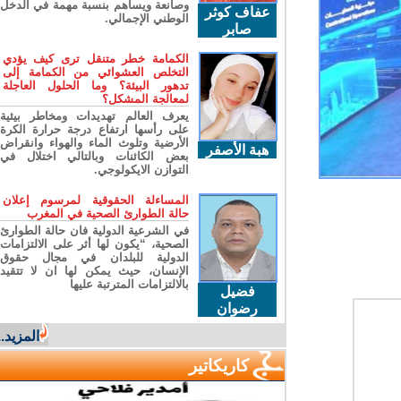
وصانعة ويساهم بنسبة مهمة في الدخل
عفاف كوثر
الوطني الإجمالي.
صابر
الكمامة خطر متنقل ترى كيف يؤدي
التخلص العشوائي من الكمامة إلى
تدهور البيئة؟ وما الحلول العاجلة
لمعالجة المشكل؟
يعرف العالم تهديدات ومخاطر بيئية
على رأسها ارتفاع درجة حرارة الكرة
الأرضية وتلوث الماء والهواء وانقراض
هبة الأصفر
بعض الكائنات وبالتالي اختلال في
التوازن الايكولوجي.
المساءلة الحقوقية لمرسوم إعلان
حالة الطوارئ الصحية في المغرب
في الشرعية الدولية فان حالة الطوارئ
الصحية، “يكون لها أثر على الالتزامات
الدولية للبلدان في مجال حقوق
الإنسان، حيث يمكن لها ان لا تتقيد
بالالتزامات المترتبة عليها
فضيل
رضوان
المزيد...
كاريكاتير