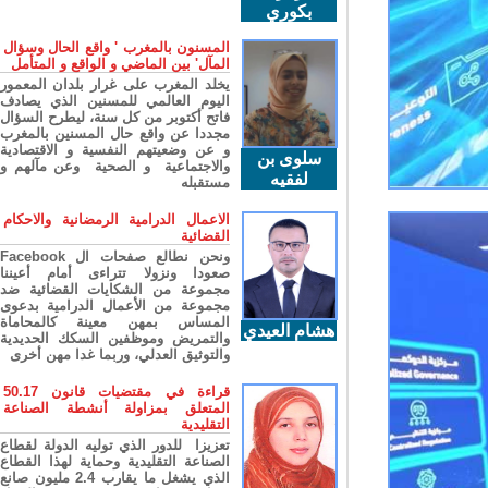
بكوري
المسنون بالمغرب ' واقع الحال وسؤال
المآل' بين الماضي و الواقع و المتأمل
يخلد المغرب على غرار بلدان المعمور
اليوم العالمي للمسنين الذي يصادف
فاتح أكتوبر من كل سنة، ليطرح السؤال
مجددا عن واقع حال المسنين بالمغرب
و عن وضعيتهم النفسية و الاقتصادية
سلوى بن
والاجتماعية و الصحية وعن مآلهم و
لفقيه
مستقبله
الاعمال الدرامية الرمضانية والاحكام
القضائية
ونحن نطالع صفحات ال Facebook
صعودا ونزولا تتراءى أمام أعيننا
مجموعة من الشكايات القضائية ضد
مجموعة من الأعمال الدرامية بدعوى
المساس بمهن معينة كالمحاماة
هشام العيدي
والتمريض وموظفين السكك الحديدية
والتوثيق العدلي، وربما غدا مهن أخرى
قراءة في مقتضيات قانون 50.17
المتعلق بمزاولة أنشطة الصناعة
التقليدية
تعزيزا للدور الذي توليه الدولة لقطاع
الصناعة التقليدية وحماية لهذا القطاع
الذي يشغل ما يقارب 2.4 مليون صانع