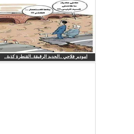
امودير فلاحي ..الحديد الرقيقة..القنطرة كذبة..