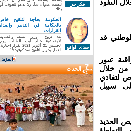
وسقطَ، وسقطَ، حتى تعلّم أن الأرضَ
ل النفوذ
فكر حر
ليست عدواً دائماً، ولا تدعو للخوف. أو
ر�
الحكومة بحاجة لتلقيح خاص
بالحكامة في التدبير وإصدار
القرارات...
لوطني قد
بعد خروج وزير الصحة والحماية
الاجتماعية خالد أبت الطالب يوم
الخميس 21 أكتوبر 2021 بقرار اجبارية
صدى الواقع
العمل بجواز التلقيح ضد كوفيد 19
بة عبور
المزيد...
 من خلال
الحدث
ص لتفادي
لى سبيل
 العديد
لتواطؤ