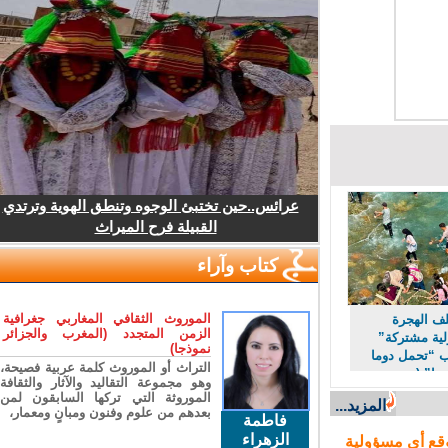
عرائس..حين تختبئ الوجوه وتنطق الهوية وترتدي
القبيلة فرح الميراث
كتاب وآراء
الموروث الثقافي المغاربي جغرافية
 الهجرة
الزمن المتجدد (المغرب والجزائر
 مشتركة”
نموذجا)
“تحمل دوما
التراث أو الموروث كلمة عربية فصيحة،
ا” (مصدر
وهو مجموعة التقاليد والآثار والثقافة
الموروثة التي تركها السابقون لمن
المزيد...
بعدهم من علوم وفنون ومبانٍ ومعمار،
فاطمة
الزهراء
ع أي مسؤولية