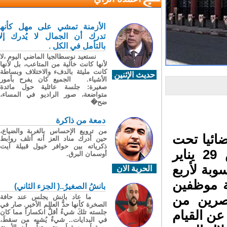
الأزمنة تمشي على مهل كأنها
تدرك أن الجمال لا يُدرك إلا
بالتأمل في الكل .
نستعيد نوسطالجيا الماضي اليوم ،لا
لأنها كانت خالية من المتاعب، بل لأنها
كانت مليئة بالدفء والاختلاف وبساطة
حديث الإثنين
الأشياء. الجميع كان يفرح بأمور
صغيرة: جلسة عائلية حول مائدة
متواضعة، صور الراديو في المساء،
ضح�
دمعة من ذاكرة
من ترويع الإحساس بالغربة والضياع،
ائيا تحت
حين أدرك مناد العز أنه أتلف روابط
ذكرياته بين حوافر خيول قبيلة آيت
إشراف النيابة العامة المختصة، يومه الخميس 29 يناير
أوسمان البرق.
بة لأربع
الحرية الان
موظفين
بانشُ الصغيرُ..( الجزء الثاني)
ما عاد بانش يجلس عند حافة
صرين من
الصخرة كأنها حدُّ العالم الأخير. صار في
جلسته تلكَ شيءٌ أقلُّ انكساراً مما كان
ن القيام
في البدايات.. شيءٌ يُشبِه من سقطَ،