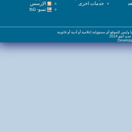
خدمات اخرى
اﻹرسس
تسو- tsū
س للموقع أي مسؤولية إعلامية أو أدبية أو قانونية
نفو 2014
Dévelo