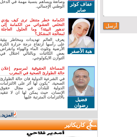
وصانعة ويساهم بنسبة مهمة في الدخل
عفاف كوثر
الوطني الإجمالي.
صابر
الكمامة خطر متنقل ترى كيف يؤدي
التخلص العشوائي من الكمامة إلى
تدهور البيئة؟ وما الحلول العاجلة
لمعالجة المشكل؟
يعرف العالم تهديدات ومخاطر بيئية
على رأسها ارتفاع درجة حرارة الكرة
الأرضية وتلوث الماء والهواء وانقراض
هبة الأصفر
بعض الكائنات وبالتالي اختلال في
التوازن الايكولوجي.
المساءلة الحقوقية لمرسوم إعلان
حالة الطوارئ الصحية في المغرب
في الشرعية الدولية فان حالة الطوارئ
الصحية، “يكون لها أثر على الالتزامات
الدولية للبلدان في مجال حقوق
الإنسان، حيث يمكن لها ان لا تتقيد
بالالتزامات المترتبة عليها
فضيل
رضوان
المزيد...
كاريكاتير