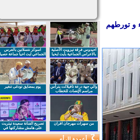
 و تورطهم
احيدوس فرقة تيزويت الأصلية
اسوكز نتسلاتين بالعرس
بالاعراس الجماعية بأيت ايحيا
الجماعي ايت احيا جماعة حصيا
والي جهة درعة تافيلالت يترأس
يوم بمضايق تودغى تنغير
مراسم الإنصات للخطاب
الملكي السامي بمناسبة
الذكرى27 لعيد العرش المجيد
من سهرات مهرجان افران
تصريح الفنانة سعيدة تيتريت
على هامش مشاركتها في
مهرجان افران
أعمدة الرأي