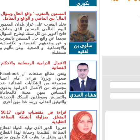
بكوري
المسنون بالمغرب ' واقع الحال وسؤال
المآل' بين الماضي و الواقع و المتأمل
يخلد المغرب على غرار بلدان المعمور
اليوم العالمي للمسنين الذي يصادف
فاتح أكتوبر من كل سنة، ليطرح السؤال
مجددا عن واقع حال المسنين بالمغرب
و عن وضعيتهم النفسية و الاقتصادية
سلوى بن
والاجتماعية و الصحية وعن مآلهم و
لفقيه
مستقبله
الاعمال الدرامية الرمضانية والاحكام
القضائية
ونحن نطالع صفحات ال Facebook
صعودا ونزولا تتراءى أمام أعيننا
مجموعة من الشكايات القضائية ضد
مجموعة من الأعمال الدرامية بدعوى
المساس بمهن معينة كالمحاماة
هشام العيدي
والتمريض وموظفين السكك الحديدية
والتوثيق العدلي، وربما غدا مهن أخرى
قراءة في مقتضيات قانون 50.17
المتعلق بمزاولة أنشطة الصناعة
التقليدية
تعزيزا للدور الذي توليه الدولة لقطاع
الصناعة التقليدية وحماية لهذا القطاع
الذي يشغل ما يقارب 2.4 مليون صانع