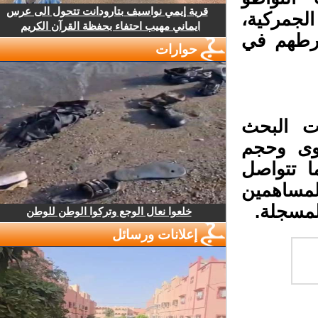
قرية إيمي نواسيف بتارودانت تتحول الى عرس
جمركية،
ايماني مهيب احتفاء بحفظة القرآن الكريم
رطهم في
حوارات
ت البحث
وى وحجم
 تتواصل
ساهمين
مسجلة.
خلعوا نعال الوجع وتركوا الوطن للوطن
إعلانات ورسائل