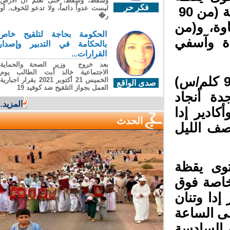
وسقطَ، وسقطَ، حتى تعلّم أن الأرضَ
فكر حر
ليست عدواً دائماً، ولا تدعو للخوف. أو
“برتقالي”، أنه من المتوقع تسجيل هبات رياح قوية (من 90
ر�
اوة، و(من
الحكومة بحاجة لتلقيح خاص
يدة وآسفي
بالحكامة في التدبير وإصدار
القرارات...
بعد خروج وزير الصحة والحماية
الاجتماعية خالد أبت الطالب يوم
كما يرتقب تسجيل الظاهرة ذاتها (من 75 إلى 90 كلم/س)
الخميس 21 أكتوبر 2021 بقرار اجبارية
صدى الواقع
العمل بجواز التلقيح ضد كوفيد 19
ة أنجاد
المزيد...
ادير إدا
الحدث
ف الليل
وى يقظة
اصة فوق
أكادير إدا وتنان
ى الساعة
السادسة