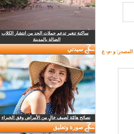
ساكنة تنغير تدعم حملات الحد من انتشار الكلاب
الضالة بالمدينة
سيدتي
لمصدر: و -م- ع
نصائح هامّة لصيف خالٍ من الأمراض وفق الخبراء
صورة وتعليق