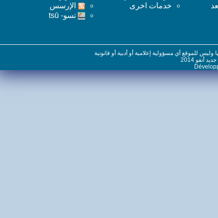
خدمات اخرى
اﻹرسس
تسو- tsū
س للموقع أي مسؤولية إعلامية أو أدبية أو قانونية
نفو 2014
Dévelo