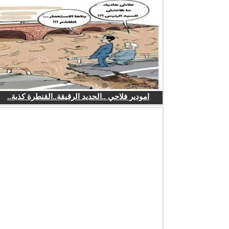
امودير فلاحي ..الحديد الرقيقة..القنطرة كذبة..