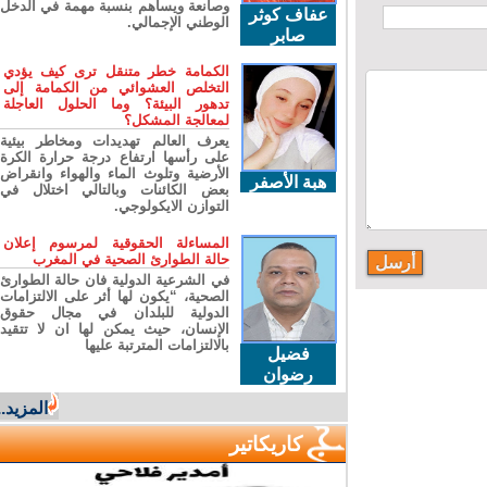
وصانعة ويساهم بنسبة مهمة في الدخل
عفاف كوثر
الوطني الإجمالي.
صابر
الكمامة خطر متنقل ترى كيف يؤدي
التخلص العشوائي من الكمامة إلى
تدهور البيئة؟ وما الحلول العاجلة
لمعالجة المشكل؟
يعرف العالم تهديدات ومخاطر بيئية
على رأسها ارتفاع درجة حرارة الكرة
الأرضية وتلوث الماء والهواء وانقراض
هبة الأصفر
بعض الكائنات وبالتالي اختلال في
التوازن الايكولوجي.
المساءلة الحقوقية لمرسوم إعلان
حالة الطوارئ الصحية في المغرب
في الشرعية الدولية فان حالة الطوارئ
الصحية، “يكون لها أثر على الالتزامات
الدولية للبلدان في مجال حقوق
الإنسان، حيث يمكن لها ان لا تتقيد
بالالتزامات المترتبة عليها
فضيل
رضوان
المزيد...
كاريكاتير