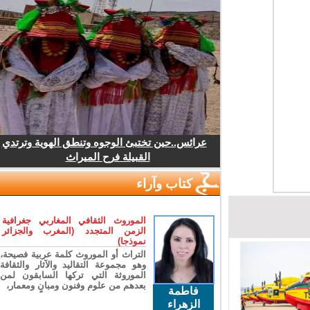
عرائس..حين تختبئ الوجوه وتنطق الهوية وترتدي
القبيلة فرح الميراث
كتاب وآراء
الموروث الثقافي المغاربي جغرافية
الزمن المتجدد (المغرب والجزائر
نموذجا)
التراث أو الموروث كلمة عربية فصيحة،
وهو مجموعة التقاليد والآثار والثقافة
الموروثة التي تركها السابقون لمن
بعدهم من علوم وفنون ومبانٍ ومعمار،
فاطمة
الزهراء