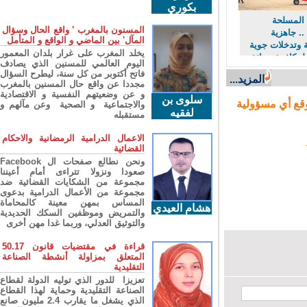
بكوري
لمسلحة
المسنون بالمغرب ' واقع الحال وسؤال
. جاهزية
المآل' بين الماضي و الواقع و المتأمل
وتدخلات جوية
يخلد المغرب على غرار بلدان المعمور
كافحة حرائق
اليوم العالمي للمسنين الذي يصادف
فاتح أكتوبر من كل سنة، ليطرح السؤال
المزيد...
مجددا عن واقع حال المسنين بالمغرب
و عن وضعيتهم النفسية و الاقتصادية
سلوى بن
ع أي مسؤولية
والاجتماعية و الصحية وعن مآلهم و
لفقيه
مستقبله
الاعمال الدرامية الرمضانية والاحكام
القضائية
ونحن نطالع صفحات ال Facebook
صعودا ونزولا تتراءى أمام أعيننا
مجموعة من الشكايات القضائية ضد
مجموعة من الأعمال الدرامية بدعوى
المساس بمهن معينة كالمحاماة
هشام العيدي
والتمريض وموظفين السكك الحديدية
والتوثيق العدلي، وربما غدا مهن أخرى
قراءة في مقتضيات قانون 50.17
المتعلق بمزاولة أنشطة الصناعة
التقليدية
تعزيزا للدور الذي توليه الدولة لقطاع
الصناعة التقليدية وحماية لهذا القطاع
الذي يشغل ما يقارب 2.4 مليون صانع