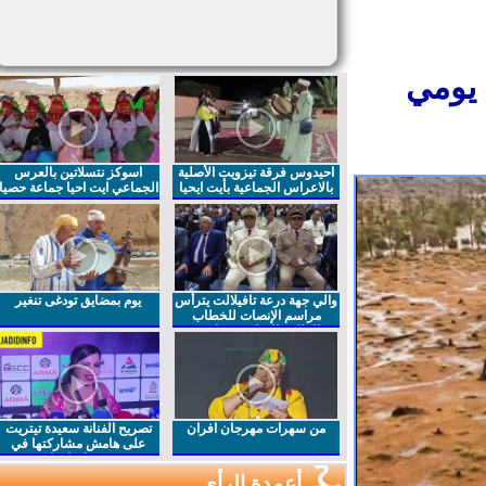
يومي
احيدوس فرقة تيزويت الأصلية
اسوكز نتسلاتين بالعرس
بالاعراس الجماعية بأيت ايحيا
الجماعي ايت احيا جماعة حصيا
والي جهة درعة تافيلالت يترأس
يوم بمضايق تودغى تنغير
مراسم الإنصات للخطاب
الملكي السامي بمناسبة
الذكرى27 لعيد العرش المجيد
من سهرات مهرجان افران
تصريح الفنانة سعيدة تيتريت
على هامش مشاركتها في
مهرجان افران
أعمدة الرأي