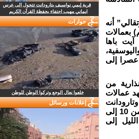
قرية إيمي نواسيف بتارودانت تتحول الى عرس
ايماني مهيب احتفاء بحفظة القرآن الكريم
لي” أنه
حوارات
طار قوية (من 30 إلى 45 ملم) بعمالات
يت باها
يوسفية،
صرا إلى
ارية من
د عمالات
خلعوا نعال الوجع وتركوا الوطن للوطن
تارودانت
إعلانات ورسائل
وشيشاوة تساقطات ثلجية ابتداء من 1600 متر (من 10 إلى
ليل إلى