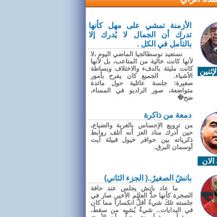
الأزمنة تمشي على مهل كأنها
تدرك أن الجمال لا يُدرك إلا
بالتأمل في الكل .
نستعيد نوسطالجيا الماضي اليوم ،لا
لأنها كانت خالية من المتاعب، بل لأنها
كانت مليئة بالدفء والاختلاف وبساطة
إثنين
الأشياء. الجميع كان يفرح بأمور
صغيرة: جلسة عائلية حول مائدة
متواضعة، صور الراديو في المساء،
ضح�
دمعة من ذاكرة
من ترويع الإحساس بالغربة والضياع،
حين أدرك مناد العز أنه أتلف روابط
ذكرياته بين حوافر خيول قبيلة آيت
أوسمان البرق.
الان
بانشُ الصغيرُ..( الجزء الثاني)
ما عاد بانش يجلس عند حافة
الصخرة كأنها حدُّ العالم الأخير. صار في
جلسته تلكَ شيءٌ أقلُّ انكساراً مما كان
في البدايات.. شيءٌ يُشبِه من سقطَ،