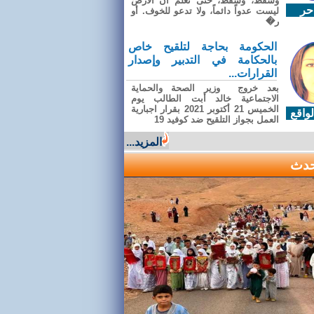
وسقطَ، وسقطَ، حتى تعلّم أن الأرضَ
حر
ليست عدواً دائماً، ولا تدعو للخوف. أو
ر�
الحكومة بحاجة لتلقيح خاص
بالحكامة في التدبير وإصدار
القرارات...
بعد خروج وزير الصحة والحماية
الاجتماعية خالد أبت الطالب يوم
الخميس 21 أكتوبر 2021 بقرار اجبارية
واقع
العمل بجواز التلقيح ضد كوفيد 19
المزيد...
حدث