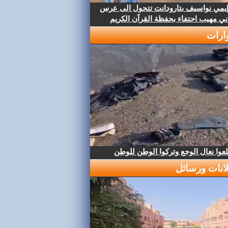
إيمي نواسيف بتارودانت تتحول الى عرس
ني مهيب احتفاء بحفظة القرآن الكريم
ارات
عوا نعال الوجع وتركوا الوطن للوطن
لانات ورسائل