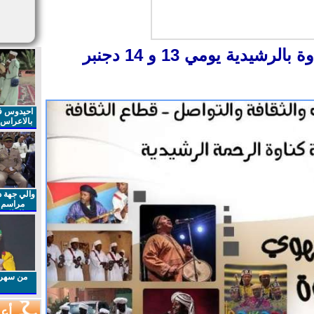
الدورة الرابعة لمهرجان گناوة بالرشيدية يومي 13 و 14 دجنبر
احيدوس فر
بالاعراس ا
والي جهة د
مراسم 
الملكي 
الذكرى27 لعيد العرش المجيد
من سهرا
أعم