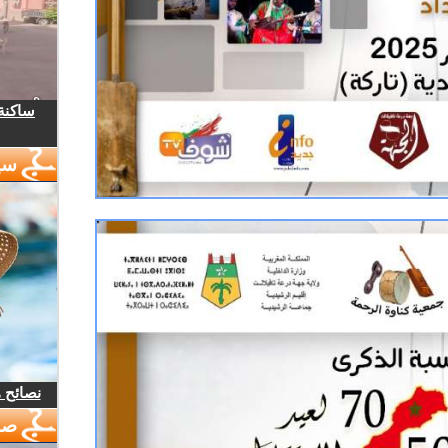
ساكنة 
سي
نصائح 
صو