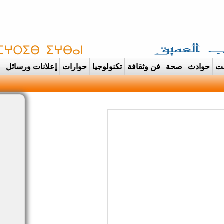
غت
حوادث
صحة
فن وثقافة
تكنولوجيا
حوارات
إعلانات ورسائل
س
دانت تتحول الى عرس ايماني مهيب احتفاء بحفظ |