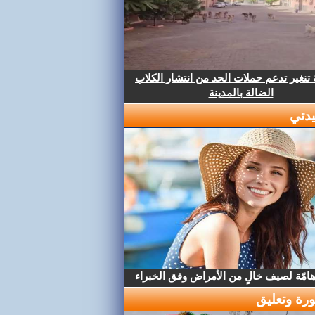
تنغير تدعم حملات الحد من انتشار الكلاب
الضالة بالمدينة
دتي
هامّة لصيف خالٍ من الأمراض وفق الخبراء
رة وتعليق