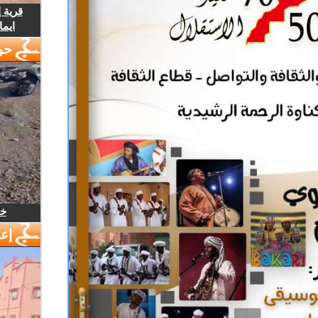
قرية 
ايما
حو
خل
إع