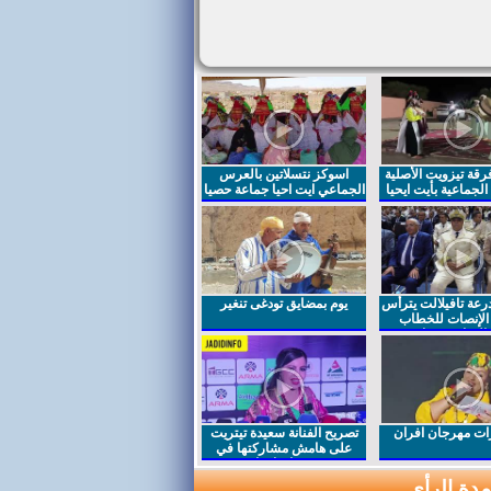
قة تيزويت الأصلية
اسوكز نتسلاتين بالعرس
لجماعية بأيت ايحيا
الجماعي ايت احيا جماعة حصيا
رعة تافيلالت يترأس
يوم بمضايق تودغى تنغير
الإنصات للخطاب
السامي بمناسبة
ت مهرجان افران
تصريح الفنانة سعيدة تيتريت
على هامش مشاركتها في
مهرجان افران
دة الرأي