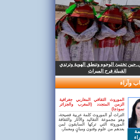
.حين تختبئ الوجوه وتنطق الهوية وترتدي
القبيلة فرح الميراث
ب وآراء
الموروث الثقافي المغاربي جغرافية
الزمن المتجدد (المغرب والجزائر
نموذجا)
التراث أو الموروث كلمة عربية فصيحة،
وهو مجموعة التقاليد والآثار والثقافة
الموروثة التي تركها السابقون لمن
بعدهم من علوم وفنون ومبانٍ ومعمار،
مة
اء