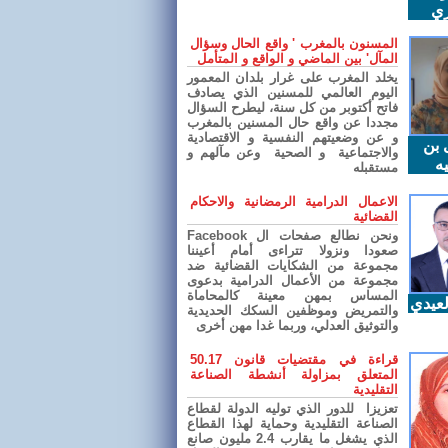
ري
المسنون بالمغرب ' واقع الحال وسؤال
المآل' بين الماضي و الواقع و المتأمل
يخلد المغرب على غرار بلدان المعمور
اليوم العالمي للمسنين الذي يصادف
فاتح أكتوبر من كل سنة، ليطرح السؤال
مجددا عن واقع حال المسنين بالمغرب
و عن وضعيتهم النفسية و الاقتصادية
 بن
والاجتماعية و الصحية وعن مآلهم و
ه
مستقبله
الاعمال الدرامية الرمضانية والاحكام
القضائية
ونحن نطالع صفحات ال Facebook
صعودا ونزولا تتراءى أمام أعيننا
مجموعة من الشكايات القضائية ضد
مجموعة من الأعمال الدرامية بدعوى
المساس بمهن معينة كالمحاماة
عيدي
والتمريض وموظفين السكك الحديدية
والتوثيق العدلي، وربما غدا مهن أخرى
قراءة في مقتضيات قانون 50.17
المتعلق بمزاولة أنشطة الصناعة
التقليدية
تعزيزا للدور الذي توليه الدولة لقطاع
الصناعة التقليدية وحماية لهذا القطاع
الذي يشغل ما يقارب 2.4 مليون صانع