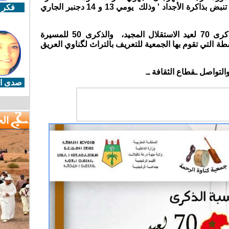
مهرجان گناوة ايقاعات ،روح وموسيقى تنبض بذاكرة الأجداد ' وذلك يومي 13 و 14 دجنبر الجاري
فكر 
ويأتي تنظيم اللقاء في إطار تخليد الذكرى 70 لعيد الاستقلال المجيد، والذكرى 50 للمسيرة
 التي تقوم بها الجمعية للتعريف بالتراث لگناوي العريق
التواصل ـقطاع الثقافة ـ.
صدى ال
ال