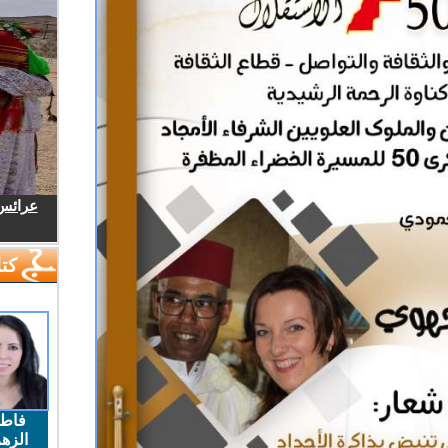
عرائس.
كتا
فاط
الزهر