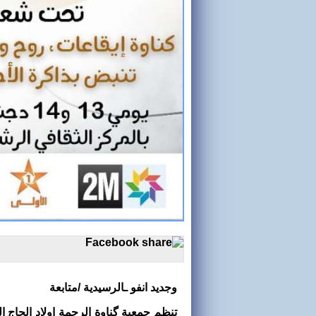
وجديد انفو ـالرسيدية /متابعة
تنظم جمعية گناوة الرحمة اولاد الحاج ا