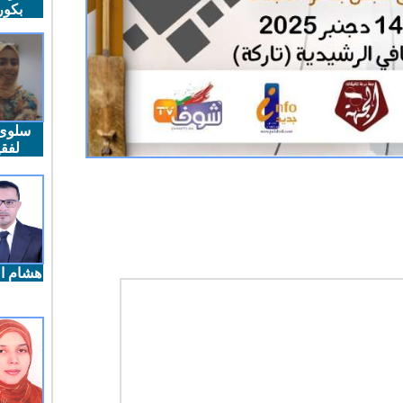
بكو
سلوى
لفقي
هشام ال