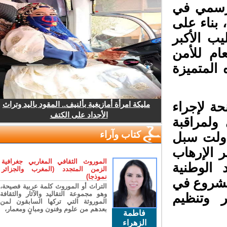
رسمي في
بناء على
ب الأكبر
م للأمن
المتميزة
مليكة امرأة أمازيغية بألنيف.. المقود باليد وتراث
 لإجراء
الأجداد على الكتف
ولمراقبة
كتاب وآراء
اولت سبل
 الإرهاب
الموروث الثقافي المغاربي جغرافية
الوطنية
الزمن المتجدد (المغرب والجزائر
نموذجا)
مشروع في
التراث أو الموروث كلمة عربية فصيحة،
وهو مجموعة التقاليد والآثار والثقافة
 وتنظيم
الموروثة التي تركها السابقون لمن
بعدهم من علوم وفنون ومبانٍ ومعمار،
فاطمة
الزهراء