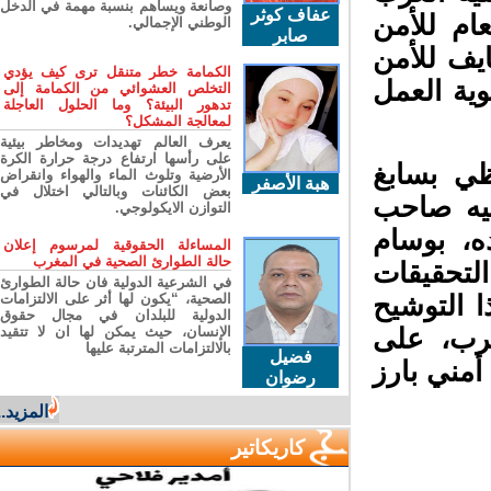
وصانعة ويساهم بنسبة مهمة في الدخل
عفاف كوثر
202 المدير العام للأمن
الوطني الإجمالي.
صابر
يف للأمن
الكمامة خطر متنقل ترى كيف يؤدي
ية العمل
التخلص العشوائي من الكمامة إلى
تدهور البيئة؟ وما الحلول العاجلة
لمعالجة المشكل؟
يعرف العالم تهديدات ومخاطر بيئية
على رأسها ارتفاع درجة حرارة الكرة
 بسابغ
الأرضية وتلوث الماء والهواء وانقراض
هبة الأصفر
بعض الكائنات وبالتالي اختلال في
 أنعم عليه صاحب
التوازن الايكولوجي.
، بوسام
المساءلة الحقوقية لمرسوم إعلان
حالة الطوارئ الصحية في المغرب
تحقيقات
في الشرعية الدولية فان حالة الطوارئ
الصحية، “يكون لها أثر على الالتزامات
 التوشيح
الدولية للبلدان في مجال حقوق
الإنسان، حيث يمكن لها ان لا تتقيد
رب، على
بالالتزامات المترتبة عليها
فضيل
ني بارز
رضوان
المزيد...
كاريكاتير