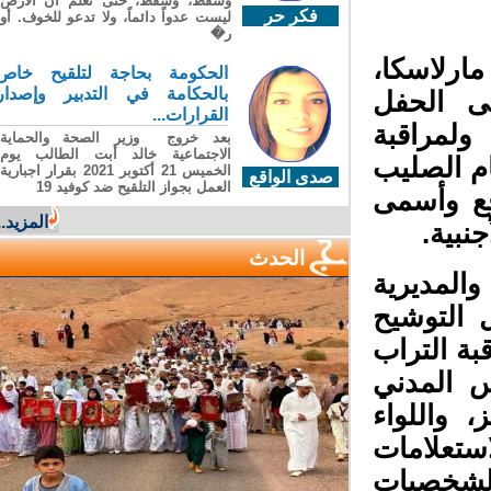
وسقطَ، وسقطَ، حتى تعلّم أن الأرضَ
فكر حر
ليست عدواً دائماً، ولا تدعو للخوف. أو
ر�
ارلاسكا،
الحكومة بحاجة لتلقيح خاص
بالحكامة في التدبير وإصدار
لى الحفل
القرارات...
لمراقبة
بعد خروج وزير الصحة والحماية
الاجتماعية خالد أبت الطالب يوم
 الصليب
الخميس 21 أكتوبر 2021 بقرار اجبارية
صدى الواقع
العمل بجواز التلقيح ضد كوفيد 19
ع وأسمى
المزيد...
بية.
الحدث
المديرية
التوشيح
ة التراب
 المدني
واللواء
تعلامات
لشخصيات