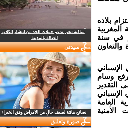
زام بلاده
 المغربية
ساكنة تنغير تدعم حملات الحد من انتشار الكلاب
 في سنة
الضالة بالمدينة
 والتعاون
سيدتي
لإسباني
فع وسام
التقدير
الإسباني
 العامة
الأمنية
نصائح هامّة لصيف خالٍ من الأمراض وفق الخبراء
صورة وتعليق