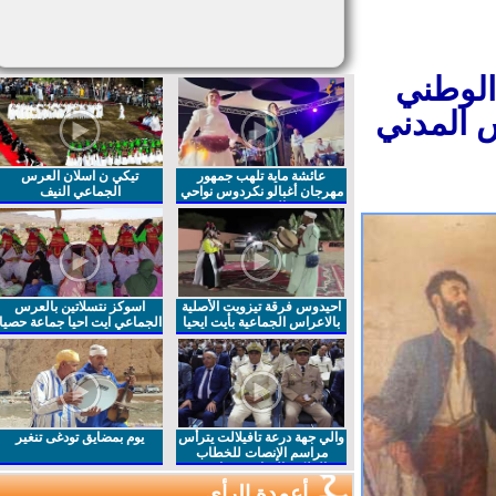
الوطني
 المدني
عائشة ماية تلهب جمهور
تيكي ن اسلان العرس
مهرجان أغبالو نكردوس نواحي
الجماعي النيف
الرشيدية
احيدوس فرقة تيزويت الأصلية
اسوكز نتسلاتين بالعرس
بالاعراس الجماعية بأيت ايحيا
الجماعي ايت احيا جماعة حصيا
والي جهة درعة تافيلالت يترأس
يوم بمضايق تودغى تنغير
مراسم الإنصات للخطاب
الملكي السامي بمناسبة
الذكرى27 لعيد العرش المجيد
أعمدة الرأي