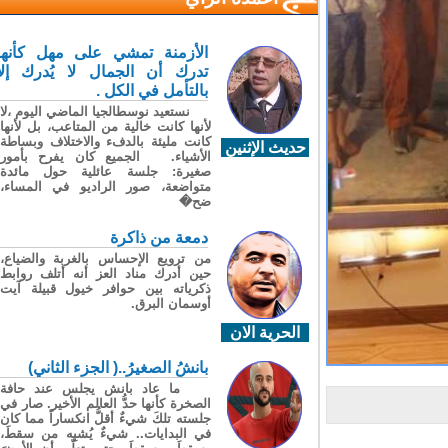
الأزمنة تمشي على مهل كأنها
تدرك أن الجمال لا يُدرك إلا
بالتأمل في الكل .
نستعيد نوسطالجيا الماضي اليوم ،لا
لأنها كانت خالية من المتاعب، بل لأنها
كانت مليئة بالدفء والاختلاف وبساطة
حديث الإثنين
الأشياء. الجميع كان يفرح بأمور
صغيرة: جلسة عائلية حول مائدة
متواضعة، صور الراديو في المساء،
ضح�
دمعة من ذاكرة
من ترويع الإحساس بالغربة والضياع،
حين أدرك مناد العز أنه أتلف روابط
ذكرياته بين حوافر خيول قبيلة آيت
أوسمان البرق.
الحرية الان
بانشُ الصغيرُ..( الجزء الثاني)
ما عاد بانش يجلس عند حافة
الصخرة كأنها حدُّ العالم الأخير. صار في
جلسته تلكَ شيءٌ أقلُّ انكساراً مما كان
في البدايات.. شيءٌ يُشبِه من سقطَ،