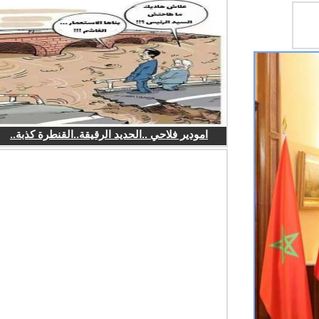
امودير فلاحي ..الحديد الرقيقة..القنطرة كذبة..