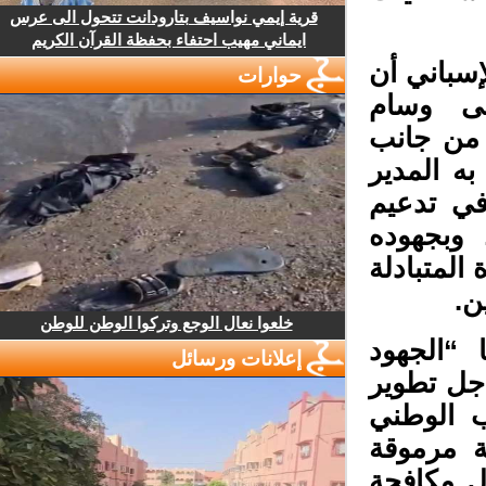
قرية إيمي نواسيف بتارودانت تتحول الى عرس
ايماني مهيب احتفاء بحفظة القرآن الكريم
سباني أن
حوارات
ى وسام
من جانب
ه المدير
ي تدعيم
 وبجهوده
لمتبادلة
.
خلعوا نعال الوجع وتركوا الوطن للوطن
“الجهود
إعلانات ورسائل
جل تطوير
 الوطني
ة مرموقة
 مكافحة