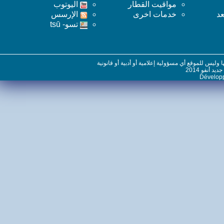
مواقيت القطار
اليوتوب
خدمات اخرى
اﻹرسس
تسو- tsū
س للموقع أي مسؤولية إعلامية أو أدبية أو قانونية
نفو 2014
Dévelo