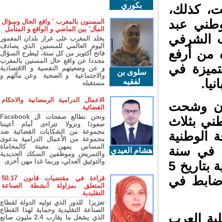
بكوري
، كذلك،
وطني عبد
المسنون بالمغرب ' واقع الحال وسؤال
المآل' بين الماضي و الواقع و المتأمل
ام الصليب الشرفي
يخلد المغرب على غرار بلدان المعمور
اليوم العالمي للمسنين الذي يصادف
 من أرفع
فاتح أكتوبر من كل سنة، ليطرح السؤال
مجددا عن واقع حال المسنين بالمغرب
تميزة في
و عن وضعيتهم النفسية و الاقتصادية
سلوى بن
والاجتماعية و الصحية وعن مآلهم و
ا.
لفقيه
مستقبله
الاعمال الدرامية الرمضانية والاحكام
ن وشحت
القضائية
ونحن نطالع صفحات ال Facebook
ني بثلاث
صعودا ونزولا تتراءى أمام أعيننا
مجموعة من الشكايات القضائية ضد
الوطنية
مجموعة من الأعمال الدرامية بدعوى
المساس بمهن معينة كالمحاماة
 في سنة
هشام العيدي
والتمريض وموظفين السكك الحديدية
والتوثيق العدلي، وربما غدا مهن أخرى
2011، وميدالية الشرف الذهبية للشرطة الفرنسية بتاريخ 5
 ضابط في
قراءة في مقتضيات قانون 50.17
المتعلق بمزاولة أنشطة الصناعة
التقليدية
تعزيزا للدور الذي توليه الدولة لقطاع
الصناعة التقليدية وحماية لهذا القطاع
ة العرب
الذي يشغل ما يقارب 2.4 مليون صانع