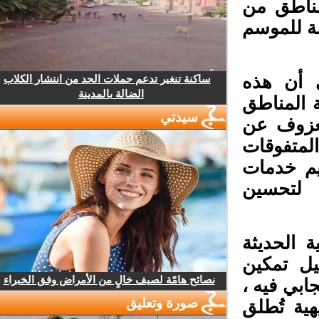
مناطق من
ة للموسم
ى أن هذه
ساكنة تنغير تدعم حملات الحد من انتشار الكلاب
الضالة بالمدينة
ة المناطق
سيدتي
لعزوف عن
لمتفوقات
يم خدمات
ي لتحسين
ة الحديثة
ل تمكين
نصائح هامّة لصيف خالٍ من الأمراض وفق الخبراء
ابي فيه ،
صورة وتعليق
ية تُطلق