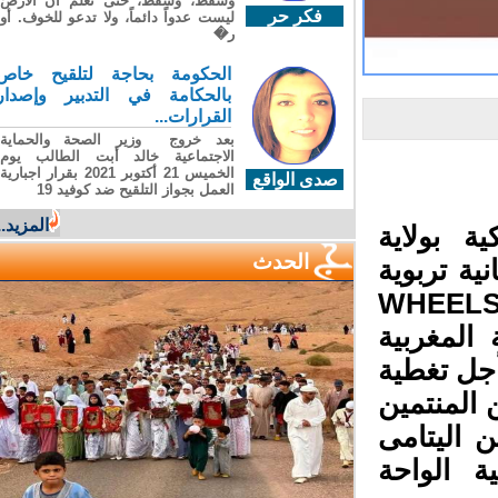
وسقطَ، وسقطَ، حتى تعلّم أن الأرضَ
فكر حر
ليست عدواً دائماً، ولا تدعو للخوف. أو
ر�
الحكومة بحاجة لتلقيح خاص
بالحكامة في التدبير وإصدار
القرارات...
بعد خروج وزير الصحة والحماية
الاجتماعية خالد أبت الطالب يوم
الخميس 21 أكتوبر 2021 بقرار اجبارية
صدى الواقع
العمل بجواز التلقيح ضد كوفيد 19
المزيد..
ة بولاية
الحدث
نية تربوية
ها(04 عجلات للأمل) 4 WHEELS OF
 المغربية
جل تغطية
 المنتمين
 اليتامى
ة الواحة