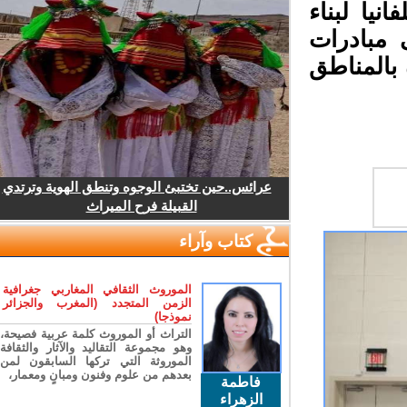
نيا لبناء
 مبادرات
 بالمناطق
عرائس..حين تختبئ الوجوه وتنطق الهوية وترتدي
القبيلة فرح الميراث
كتاب وآراء
الموروث الثقافي المغاربي جغرافية
الزمن المتجدد (المغرب والجزائر
نموذجا)
التراث أو الموروث كلمة عربية فصيحة،
وهو مجموعة التقاليد والآثار والثقافة
الموروثة التي تركها السابقون لمن
بعدهم من علوم وفنون ومبانٍ ومعمار،
فاطمة
الزهراء