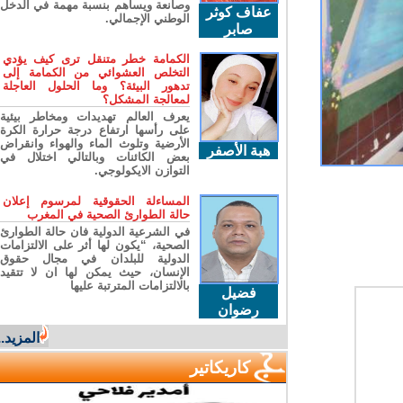
وصانعة ويساهم بنسبة مهمة في الدخل
عفاف كوثر
الوطني الإجمالي.
صابر
الكمامة خطر متنقل ترى كيف يؤدي
التخلص العشوائي من الكمامة إلى
تدهور البيئة؟ وما الحلول العاجلة
لمعالجة المشكل؟
يعرف العالم تهديدات ومخاطر بيئية
على رأسها ارتفاع درجة حرارة الكرة
الأرضية وتلوث الماء والهواء وانقراض
هبة الأصفر
بعض الكائنات وبالتالي اختلال في
التوازن الايكولوجي.
المساءلة الحقوقية لمرسوم إعلان
حالة الطوارئ الصحية في المغرب
في الشرعية الدولية فان حالة الطوارئ
الصحية، “يكون لها أثر على الالتزامات
الدولية للبلدان في مجال حقوق
الإنسان، حيث يمكن لها ان لا تتقيد
بالالتزامات المترتبة عليها
فضيل
رضوان
المزيد..
كاريكاتير