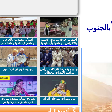
بالجنوب
احيدوس فرقة تيزويت الأصلية
اسوكز نتسلاتين بالعرس
بالاعراس الجماعية بأيت ايحيا
الجماعي ايت احيا جماعة حصيا
والي جهة درعة تافيلالت يترأس
يوم بمضايق تودغى تنغير
مراسم الإنصات للخطاب
الملكي السامي بمناسبة
الذكرى27 لعيد العرش المجيد
من سهرات مهرجان افران
تصريح الفنانة سعيدة تيتريت
على هامش مشاركتها في
مهرجان افران
أعمدة الرأي