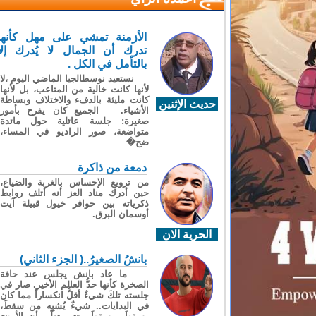
الأزمنة تمشي على مهل كأنها
تدرك أن الجمال لا يُدرك إلا
بالتأمل في الكل .
نستعيد نوسطالجيا الماضي اليوم ،لا
لأنها كانت خالية من المتاعب، بل لأنها
كانت مليئة بالدفء والاختلاف وبساطة
حديث الإثنين
الأشياء. الجميع كان يفرح بأمور
صغيرة: جلسة عائلية حول مائدة
متواضعة، صور الراديو في المساء،
ضح�
دمعة من ذاكرة
من ترويع الإحساس بالغربة والضياع،
حين أدرك مناد العز أنه أتلف روابط
ذكرياته بين حوافر خيول قبيلة آيت
أوسمان البرق.
الحرية الان
بانشُ الصغيرُ..( الجزء الثاني)
ما عاد بانش يجلس عند حافة
الصخرة كأنها حدُّ العالم الأخير. صار في
جلسته تلكَ شيءٌ أقلُّ انكساراً مما كان
في البدايات.. شيءٌ يُشبِه من سقطَ،