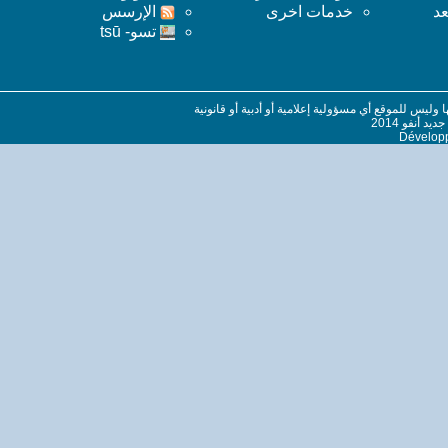
عد
خدمات اخرى
اﻹرسس
تسو- tsū
ليس للموقع أي مسؤولية إعلامية أو أدبية أو قانونية
 أنفو 2014
Dévelop