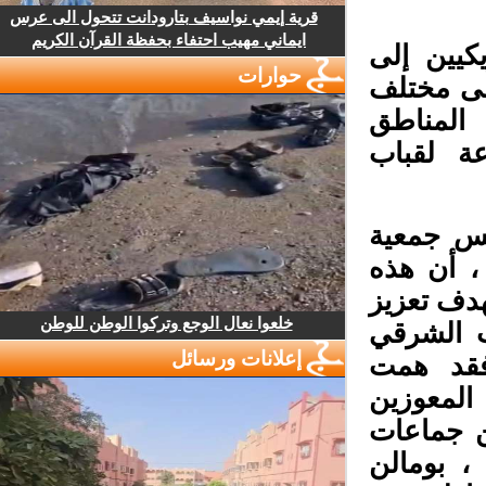
قرية إيمي نواسيف بتارودانت تتحول الى عرس
ايماني مهيب احتفاء بحفظة القرآن الكريم
كيين إلى
حوارات
لى مختلف
 المناطق
عة لقباب
يس جمعية
 ، أن هذه
هدف تعزيز
خلعوا نعال الوجع وتركوا الوطن للوطن
ب الشرقي
إعلانات ورسائل
فقد همت
 المعوزين
ن جماعات
، بومالن