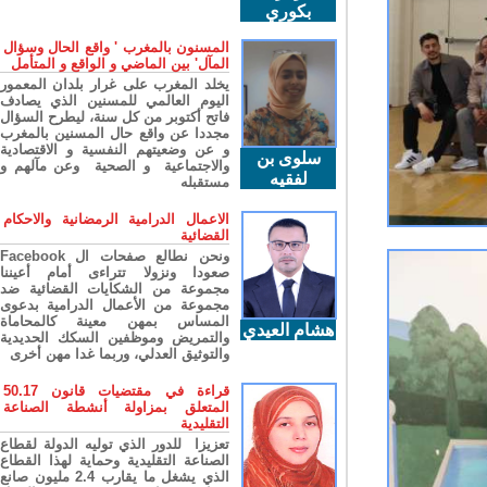
بكوري
المسنون بالمغرب ' واقع الحال وسؤال
المآل' بين الماضي و الواقع و المتأمل
يخلد المغرب على غرار بلدان المعمور
اليوم العالمي للمسنين الذي يصادف
فاتح أكتوبر من كل سنة، ليطرح السؤال
مجددا عن واقع حال المسنين بالمغرب
و عن وضعيتهم النفسية و الاقتصادية
سلوى بن
والاجتماعية و الصحية وعن مآلهم و
لفقيه
مستقبله
الاعمال الدرامية الرمضانية والاحكام
القضائية
ونحن نطالع صفحات ال Facebook
صعودا ونزولا تتراءى أمام أعيننا
مجموعة من الشكايات القضائية ضد
مجموعة من الأعمال الدرامية بدعوى
المساس بمهن معينة كالمحاماة
هشام العيدي
والتمريض وموظفين السكك الحديدية
والتوثيق العدلي، وربما غدا مهن أخرى
قراءة في مقتضيات قانون 50.17
المتعلق بمزاولة أنشطة الصناعة
التقليدية
تعزيزا للدور الذي توليه الدولة لقطاع
الصناعة التقليدية وحماية لهذا القطاع
الذي يشغل ما يقارب 2.4 مليون صانع