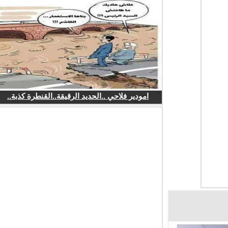
امودير فلاحي ..الحديد الرقيقة..القنطرة كذبة..