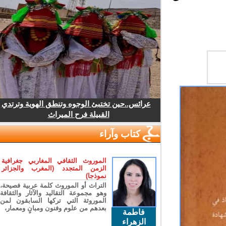
عرائس..حين تختبئ الوجوه وتنطق الهوية وترتدي
القبيلة فرح الميراث
كتاب وآراء
الموروث الثقافي المغاربي جغرافية
الزمن المتجدد (المغرب والجزائر
نموذجا)
التراث أو الموروث كلمة عربية فصيحة،
وهو مجموعة التقاليد والآثار والثقافة
الموروثة التي تركها السابقون لمن
بعدهم من علوم وفنون ومبانٍ ومعمار،
فاطمة
الزهراء