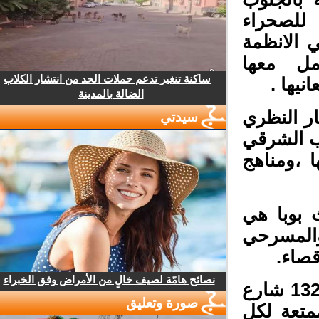
لصحراء
الانظمة
مل معها
ساكنة تنغير تدعم حملات الحد من انتشار الكلاب
يها .
الضالة بالمدينة
ر النظري
سيدتي
 الشرقي
،ومناهج
بوبا هي
المسرحي
صاء.
نصائح هامّة لصيف خالٍ من الأمراض وفق الخبراء
الكتاب رهن اشارة القراء بمكتبة وراقة مرزوكة 132 شارع
صورة وتعليق
متعة لكل