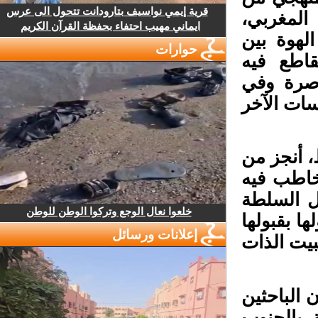
قرية إيمي نواسيف بتارودانت تتحول الى عرس
المغربي،
ايماني مهيب احتفاء بحفظة القرآن الكريم
هوة بين
حوارات
اطع فيه
اصرة وفي
ات الآخر
سط، أنجز من
يخاطب فيه
 السلطة
خلعوا نعال الوجع وتركوا الوطن للوطن
 بقبولها
إعلانات ورسائل
يت الذات
الباحثين
بالجنوب