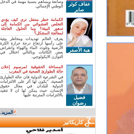
وصانعة ويساهم بنسبة مهمة في الدخل
عفاف كوثر
الوطني الإجمالي.
صابر
الكمامة خطر متنقل ترى كيف يؤدي
التخلص العشوائي من الكمامة إلى
تدهور البيئة؟ وما الحلول العاجلة
لمعالجة المشكل؟
يعرف العالم تهديدات ومخاطر بيئية
على رأسها ارتفاع درجة حرارة الكرة
الأرضية وتلوث الماء والهواء وانقراض
هبة الأصفر
بعض الكائنات وبالتالي اختلال في
التوازن الايكولوجي.
المساءلة الحقوقية لمرسوم إعلان
حالة الطوارئ الصحية في المغرب
في الشرعية الدولية فان حالة الطوارئ
الصحية، “يكون لها أثر على الالتزامات
الدولية للبلدان في مجال حقوق
الإنسان، حيث يمكن لها ان لا تتقيد
بالالتزامات المترتبة عليها
فضيل
رضوان
المزيد...
كاريكاتير