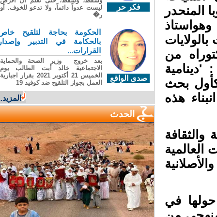
وسقطَ، وسقطَ، حتى تعلّم أن الأرضَ
فكر حر
ليست عدواً دائماً، ولا تدعو للخوف. أو
ا المنحدر
ر�
هواستاذ
الحكومة بحاجة لتلقيح خاص
الولايات
بالحكامة في التدبير وإصدار
القرارات...
وراه من
بعد خروج وزير الصحة والحماية
دينامية
الاجتماعية خالد أبت الطالب يوم
الخميس 21 أكتوبر 2021 بقرار اجبارية
صدى الواقع
أول بحث
العمل بجواز التلقيح ضد كوفيد 19
ناء هذه
المزيد...
الحدث
والثقافة
العالمية
لأصلانية
ولها في
نهجي من