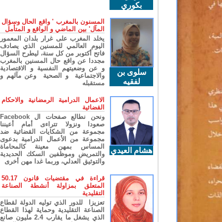
بكوري
المسنون بالمغرب ' واقع الحال وسؤال
المآل' بين الماضي و الواقع و المتأمل
يخلد المغرب على غرار بلدان المعمور
اليوم العالمي للمسنين الذي يصادف
فاتح أكتوبر من كل سنة، ليطرح السؤال
مجددا عن واقع حال المسنين بالمغرب
و عن وضعيتهم النفسية و الاقتصادية
سلوى بن
والاجتماعية و الصحية وعن مآلهم و
لفقيه
مستقبله
الاعمال الدرامية الرمضانية والاحكام
القضائية
ونحن نطالع صفحات ال Facebook
صعودا ونزولا تتراءى أمام أعيننا
مجموعة من الشكايات القضائية ضد
مجموعة من الأعمال الدرامية بدعوى
المساس بمهن معينة كالمحاماة
هشام العيدي
والتمريض وموظفين السكك الحديدية
والتوثيق العدلي، وربما غدا مهن أخرى
قراءة في مقتضيات قانون 50.17
المتعلق بمزاولة أنشطة الصناعة
التقليدية
تعزيزا للدور الذي توليه الدولة لقطاع
الصناعة التقليدية وحماية لهذا القطاع
الذي يشغل ما يقارب 2.4 مليون صانع