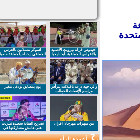
ة
تحدة
احيدوس فرقة تيزويت الأصلية
اسوكز نتسلاتين بالعرس
بالاعراس الجماعية بأيت ايحيا
الجماعي ايت احيا جماعة حصيا
والي جهة درعة تافيلالت يترأس
يوم بمضايق تودغى تنغير
مراسم الإنصات للخطاب
الملكي السامي بمناسبة
الذكرى27 لعيد العرش المجيد
من سهرات مهرجان افران
تصريح الفنانة سعيدة تيتريت
على هامش مشاركتها في
مهرجان افران
أعمدة الرأي