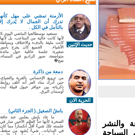
الأزمنة تمشي على مهل كأنها
تدرك أن الجمال لا يُدرك إلا
بالتأمل في الكل .
نستعيد نوسطالجيا الماضي اليوم ،لا
لأنها كانت خالية من المتاعب، بل لأنها
كانت مليئة بالدفء والاختلاف وبساطة
حديث الإثنين
الأشياء. الجميع كان يفرح بأمور
صغيرة: جلسة عائلية حول مائدة
متواضعة، صور الراديو في المساء،
ضح�
دمعة من ذاكرة
من ترويع الإحساس بالغربة والضياع،
حين أدرك مناد العز أنه أتلف روابط
ذكرياته بين حوافر خيول قبيلة آيت
أوسمان البرق.
الحرية الان
بانشُ الصغيرُ..( الجزء الثاني)
ما عاد بانش يجلس عند حافة
الصخرة كأنها حدُّ العالم الأخير. صار في
 والنشر
جلسته تلكَ شيءٌ أقلُّ انكساراً مما كان
في البدايات.. شيءٌ يُشبِه من سقطَ،
السياحة