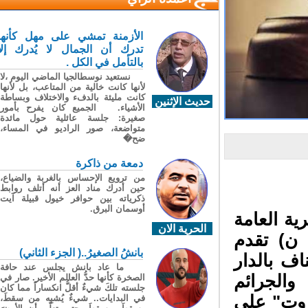
الأزمنة تمشي على مهل كأنها
تدرك أن الجمال لا يُدرك إلا
بالتأمل في الكل .
نستعيد نوسطالجيا الماضي اليوم ،لا
لأنها كانت خالية من المتاعب، بل لأنها
كانت مليئة بالدفء والاختلاف وبساطة
حديث الإثنين
الأشياء. الجميع كان يفرح بأمور
صغيرة: جلسة عائلية حول مائدة
متواضعة، صور الراديو في المساء،
ضح�
دمعة من ذاكرة
من ترويع الإحساس بالغربة والضياع،
حين أدرك مناد العز أنه أتلف روابط
ذكرياته بين حوافر خيول قبيلة آيت
أوسمان البرق.
ة العامة
الحرية الان
ن) تقدم
بانشُ الصغيرُ..( الجزء الثاني)
ف بالدار
ما عاد بانش يجلس عند حافة
الجرائم
الصخرة كأنها حدُّ العالم الأخير. صار في
جلسته تلكَ شيءٌ أقلُّ انكساراً مما كان
وت" على
في البدايات.. شيءٌ يُشبِه من سقطَ،