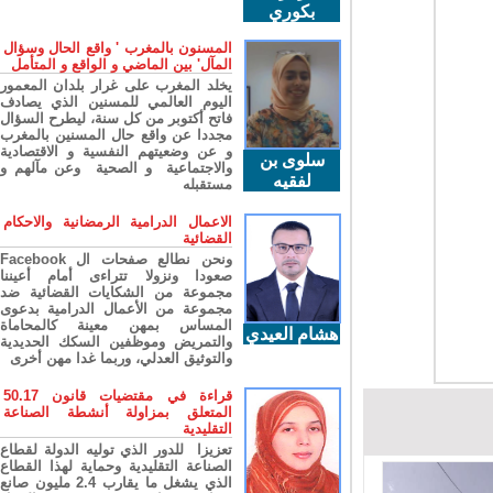
بكوري
المسنون بالمغرب ' واقع الحال وسؤال
المآل' بين الماضي و الواقع و المتأمل
يخلد المغرب على غرار بلدان المعمور
اليوم العالمي للمسنين الذي يصادف
فاتح أكتوبر من كل سنة، ليطرح السؤال
مجددا عن واقع حال المسنين بالمغرب
و عن وضعيتهم النفسية و الاقتصادية
سلوى بن
والاجتماعية و الصحية وعن مآلهم و
لفقيه
مستقبله
الاعمال الدرامية الرمضانية والاحكام
القضائية
ونحن نطالع صفحات ال Facebook
صعودا ونزولا تتراءى أمام أعيننا
مجموعة من الشكايات القضائية ضد
مجموعة من الأعمال الدرامية بدعوى
المساس بمهن معينة كالمحاماة
هشام العيدي
والتمريض وموظفين السكك الحديدية
والتوثيق العدلي، وربما غدا مهن أخرى
قراءة في مقتضيات قانون 50.17
المتعلق بمزاولة أنشطة الصناعة
التقليدية
تعزيزا للدور الذي توليه الدولة لقطاع
الصناعة التقليدية وحماية لهذا القطاع
الذي يشغل ما يقارب 2.4 مليون صانع