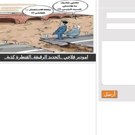
امودير فلاحي ..الحديد الرقيقة..القنطرة كذبة..