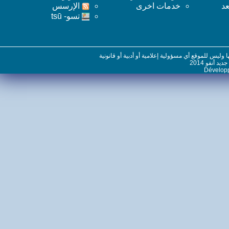
خدمات اخرى
اﻹرسس
تسو- tsū
س للموقع أي مسؤولية إعلامية أو أدبية أو قانونية
نفو 2014
Dévelo