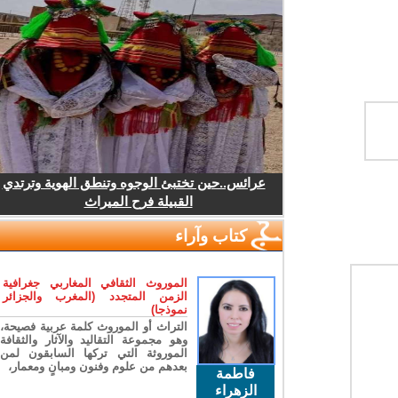
عرائس..حين تختبئ الوجوه وتنطق الهوية وترتدي
القبيلة فرح الميراث
كتاب وآراء
الموروث الثقافي المغاربي جغرافية
الزمن المتجدد (المغرب والجزائر
نموذجا)
التراث أو الموروث كلمة عربية فصيحة،
وهو مجموعة التقاليد والآثار والثقافة
الموروثة التي تركها السابقون لمن
بعدهم من علوم وفنون ومبانٍ ومعمار،
فاطمة
الزهراء