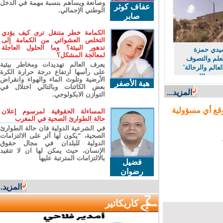
وصانعة ويساهم بنسبة مهمة في الدخل
عفاف كوثر
الوطني الإجمالي.
صابر
الكمامة خطر متنقل ترى كيف يؤدي
التخلص العشوائي من الكمامة إلى
تدهور البيئة؟ وما الحلول العاجلة
دي حمزة
لمعالجة المشكل؟
لم والتصوف
يعرف العالم تهديدات ومخاطر بيئية
لم والرحالة'
على رأسها ارتفاع درجة حرارة الكرة
عبد الله
الأرضية وتلوث الماء والهواء وانقراض
هبة الأصفر
بعض الكائنات وبالتالي اختلال في
المزيد...
التوازن الايكولوجي.
ع أي مسؤولية
المساءلة الحقوقية لمرسوم إعلان
حالة الطوارئ الصحية في المغرب
في الشرعية الدولية فان حالة الطوارئ
الصحية، “يكون لها أثر على الالتزامات
الدولية للبلدان في مجال حقوق
الإنسان، حيث يمكن لها ان لا تتقيد
بالالتزامات المترتبة عليها
فضيل
رضوان
المزيد...
كاريكاتير