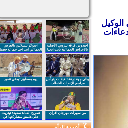
الوكيل
عاءات
احيدوس فرقة تيزويت الأصلية
اسوكز نتسلاتين بالعرس
بالاعراس الجماعية بأيت ايحيا
الجماعي ايت احيا جماعة حصيا
والي جهة درعة تافيلالت يترأس
يوم بمضايق تودغى تنغير
مراسم الإنصات للخطاب
الملكي السامي بمناسبة
الذكرى27 لعيد العرش المجيد
من سهرات مهرجان افران
تصريح الفنانة سعيدة تيتريت
على هامش مشاركتها في
مهرجان افران
أعمدة الرأي