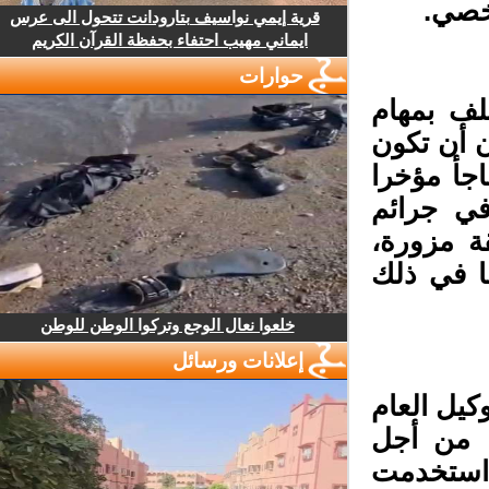
خصي.
قرية إيمي نواسيف بتارودانت تتحول الى عرس
ايماني مهيب احتفاء بحفظة القرآن الكريم
حوارات
ف بمهام
أن تكون
جأ مؤخرا
 جرائم
 مزورة،
 في ذلك
خلعوا نعال الوجع وتركوا الوطن للوطن
إعلانات ورسائل
ل العام
 من أجل
 استخدمت