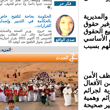
وسقطَ، وسقطَ، حتى تعلّم أن الأرضَ
فكر حر
ليست عدواً دائماً، ولا تدعو للخوف. أو
ر�
المديرية
الحكومة بحاجة لتلقيح خاص
بالحكامة في التدبير وإصدار
فير حقوق
القرارات...
ع الحقوق
بعد خروج وزير الصحة والحماية
الاجتماعية خالد أبت الطالب يوم
 الأساسي
الخميس 21 أكتوبر 2021 بقرار اجبارية
صدى الواقع
العمل بجواز التلقيح ضد كوفيد 19
هم بسبب
المزيد...
الحدث
ظف الأمن
 الأفعال
 لجرائم
ئم وهمية
ير صحيحة