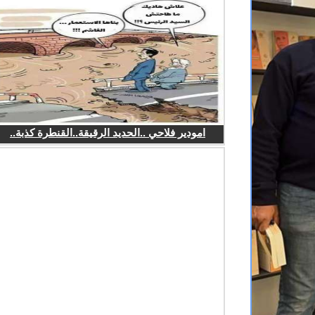
امودير فلاحي ..الحديد الرقيقة..القنطرة كذبة..