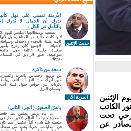
الأزمنة تمشي على مهل كأنها
تدرك أن الجمال لا يُدرك إلا
بالتأمل في الكل .
نستعيد نوسطالجيا الماضي اليوم ،لا
لأنها كانت خالية من المتاعب، بل لأنها
كانت مليئة بالدفء والاختلاف وبساطة
حديث الإثنين
الأشياء. الجميع كان يفرح بأمور
صغيرة: جلسة عائلية حول مائدة
متواضعة، صور الراديو في المساء،
ضح�
دمعة من ذاكرة
من ترويع الإحساس بالغربة والضياع،
حين أدرك مناد العز أنه أتلف روابط
ذكرياته بين حوافر خيول قبيلة آيت
أوسمان البرق.
الإثنين
الحرية الان
ر الكاتب
بانشُ الصغيرُ..( الجزء الثاني)
رحي تحت
ما عاد بانش يجلس عند حافة
الصخرة كأنها حدُّ العالم الأخير. صار في
صادر عن
جلسته تلكَ شيءٌ أقلُّ انكساراً مما كان
في البدايات.. شيءٌ يُشبِه من سقطَ،