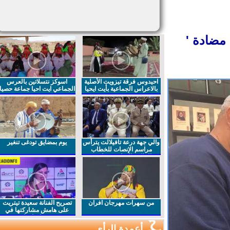
ضادة '
احيدوس فرقة تيزويت الأصلية
اسوكز نتسلاتين بالعرس
بالاعراس الجماعية بأيت ايحيا
الجماعي ايت احيا جماعة حصيا
والي جهة درعة تافيلالت يترأس
يوم بمضايق تودغى تنغير
مراسم الإنصات للخطاب
الملكي السامي بمناسبة
الذكرى27 لعيد العرش المجيد
من سهرات مهرجان افران
تصريح الفنانة سعيدة تيتريت
على هامش مشاركتها في
مهرجان افران
أعمدة الرأي