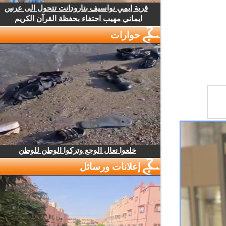
قرية إيمي نواسيف بتارودانت تتحول الى عرس
ايماني مهيب احتفاء بحفظة القرآن الكريم
حوارات
خلعوا نعال الوجع وتركوا الوطن للوطن
إعلانات ورسائل