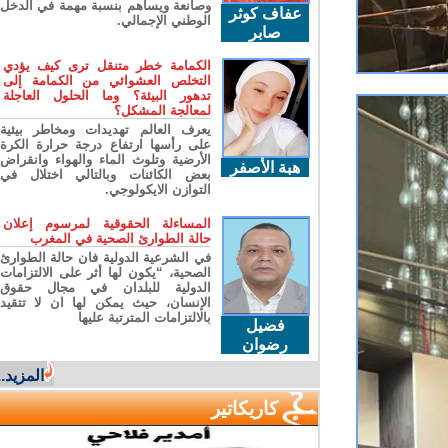
وصانعة ويساهم بنسبة مهمة في الدخل
عفاف كوثر
الوطني الإجمالي.
صابر
الكمامة خطر متنقل ترى كيف يؤدي
التخلص العشوائي من الكمامة إلى
تدهور البيئة؟ وما الحلول العاجلة
لمعالجة المشكل؟
يعرف العالم تهديدات ومخاطر بيئية
على رأسها ارتفاع درجة حرارة الكرة
الأرضية وتلوث الماء والهواء وانقراض
هبة الأصفر
بعض الكائنات وبالتالي اختلال في
التوازن الايكولوجي.
المساءلة الحقوقية لمرسوم إعلان
حالة الطوارئ الصحية في المغرب
في الشرعية الدولية فان حالة الطوارئ
الصحية، “يكون لها أثر على الالتزامات
الدولية للبلدان في مجال حقوق
الإنسان، حيث يمكن لها ان لا تتقيد
بالالتزامات المترتبة عليها
فضيل
رضوان
المزيد...
كاريكاتير