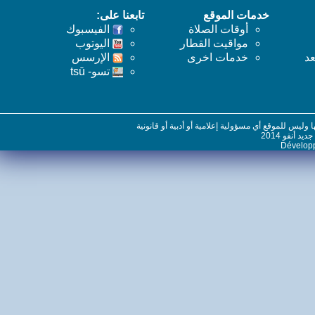
خدمات الموقع
تابعنا على:
أوقات الصلاة
الفيسبوك
مواقيت القطار
اليوتوب
خدمات اخرى
اﻹرسس
تسو- tsū
س للموقع أي مسؤولية إعلامية أو أدبية أو قانونية
نفو 2014
Dévelo