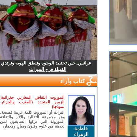
عرائس..حين تختبئ الوجوه وتنطق الهوية وترتدي
القبيلة فرح الميراث
كتاب وآراء
الموروث الثقافي المغاربي جغرافية
الزمن المتجدد (المغرب والجزائر
نموذجا)
التراث أو الموروث كلمة عربية فصيحة،
وهو مجموعة التقاليد والآثار والثقافة
الموروثة التي تركها السابقون لمن
بعدهم من علوم وفنون ومبانٍ ومعمار،
فاطمة
الزهراء