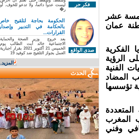
وسقطَ، وسقطَ، حتى تعلّم أن الأرضَ
فكر حر
ليست عدواً دائماً، ولا تدعو للخوف. أو
ر�
امسة عشر
الحكومة بحاجة لتلقيح خاص
نة عمان
بالحكامة في التدبير وإصدار
القرارات...
بعد خروج وزير الصحة والحماية
الاجتماعية خالد أبت الطالب يوم
الفكرية
الخميس 21 أكتوبر 2021 بقرار اجبارية
صدى الواقع
العمل بجواز التلقيح ضد كوفيد 19
ى الرؤية
المزيد...
ت الفنية
الحدث
 المضاد
 تؤسسها
المتعددة
 المغرب
في وفني