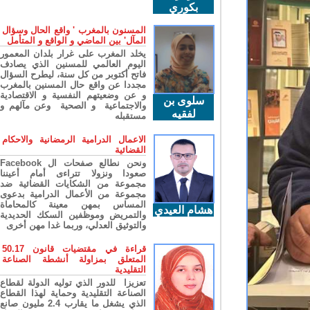
بكوري
المسنون بالمغرب ' واقع الحال وسؤال
المآل' بين الماضي و الواقع و المتأمل
يخلد المغرب على غرار بلدان المعمور
اليوم العالمي للمسنين الذي يصادف
فاتح أكتوبر من كل سنة، ليطرح السؤال
مجددا عن واقع حال المسنين بالمغرب
و عن وضعيتهم النفسية و الاقتصادية
سلوى بن
والاجتماعية و الصحية وعن مآلهم و
لفقيه
مستقبله
الاعمال الدرامية الرمضانية والاحكام
القضائية
ونحن نطالع صفحات ال Facebook
صعودا ونزولا تتراءى أمام أعيننا
مجموعة من الشكايات القضائية ضد
مجموعة من الأعمال الدرامية بدعوى
المساس بمهن معينة كالمحاماة
هشام العيدي
والتمريض وموظفين السكك الحديدية
والتوثيق العدلي، وربما غدا مهن أخرى
قراءة في مقتضيات قانون 50.17
المتعلق بمزاولة أنشطة الصناعة
التقليدية
تعزيزا للدور الذي توليه الدولة لقطاع
الصناعة التقليدية وحماية لهذا القطاع
الذي يشغل ما يقارب 2.4 مليون صانع