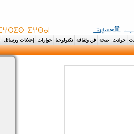
غت
حوادث
صحة
فن وثقافة
تكنولوجيا
حوارات
إعلانات ورسائل
س
دانت تتحول الى عرس ايماني مهي |