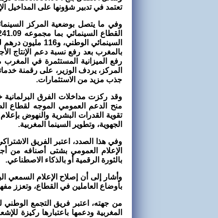
تعتمد في تدبير شؤونها على المداخيل الإ
وفي ما يتصل بوضعية المركز السينمائي
السينمائي الوطني، 
رفع الميزانية المستثمرة في المغرب 
المركز، يردف الوزير، على رقمنة خدماته
جذب مزيد من الاستثمارات.
وقد ركزت مداخلات الفرق البرلمانية خ
منح الدعم العمومي الموجه لقطاع الص
تقوية القدرات البشرية والنهوض بإعل
الجهوية، وتطوير السينما المغربية.
وفي هذا الصدد، اعتبر الفريق الاشتراك
الإعلام العمومي بشتى أصنافه من أجل
بالثورة الرقمية أو بالذكاء الاصطناعي.
وأشار إلى أن إصلاح الإعلام السمعي ا
بأوضاع العاملين في القطاع، وتعزز مفهو
من جهته، اعتبر فريق التجمع الوطني لل
المغربية ودعمها باعتبارها ركيزة للإش