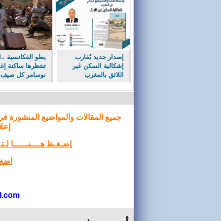
إصدار جديد يُقارب
يطو الفكانسية ..ا
إشكالية السكن غير
تنتظرها ساكنة إغ
اللائق بالمغرب
نوسامر كل صيف!
جميع المقالات والمواضيع المنشورة في
إعلا
إضـغـظ هــــنــــــا لـ
اضغط
l.com