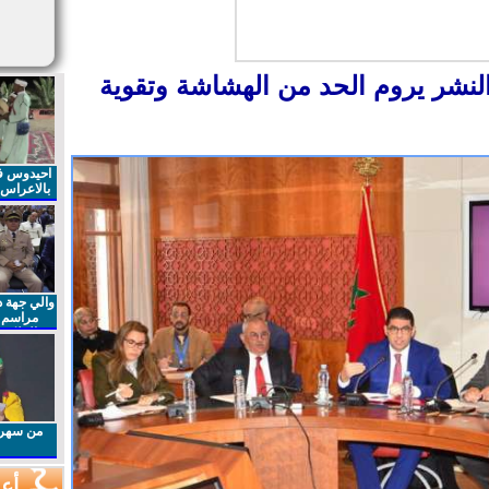
لنشر يروم الحد من الهشاشة وتقوية
احيدوس فر
بالاعراس ا
والي جهة د
مراسم 
الملكي 
الذكرى27 لعيد العرش المجيد
من سهرا
أعم