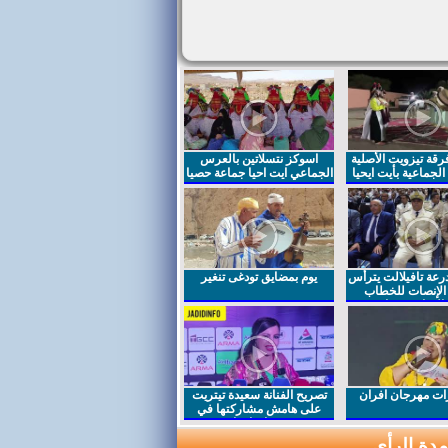
قة تيزويت الأصلية
اسوكز نتسلاتين بالعرس
لجماعية بأيت ايحيا
الجماعي ايت احيا جماعة حصيا
رعة تافيلالت يترأس
يوم بمضايق تودغى تنغير
الإنصات للخطاب
السامي بمناسبة
ت مهرجان افران
تصريح الفنانة سعيدة تيتريت
على هامش مشاركتها في
مهرجان افران
دة الرأي