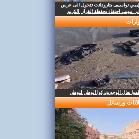
إيمي نواسيف بتارودانت تتحول الى عرس
ني مهيب احتفاء بحفظة القرآن الكريم
ارات
عوا نعال الوجع وتركوا الوطن للوطن
لانات ورسائل