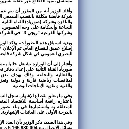
مسلسل تنمية القطاع عبر عقلنة تسييره 
وأفاد الوزير أنه من المقرر أن تتم عم
شركة قابضة مكلفة بالقطب السمعي الب
وشركتها الفرعية “ريجي 3” في الشركة القابضة المذكورة.
وبغية استباق هذه التطورات، يؤكد الوزي
إصلاح عميق للقطاع العام، تم الإعلا
البصري العمومي في شكل شركة قابضة 
وأشار إلى أن الوزارة تشتغل حاليا بت
صورياد القناة الثانية على إعداد دفاتر
والفعالية والنجاعة وذلك بهدف تعزي
لمنافسات رياضية قارية و دولية وتعزيز
والفنية و تقوية الإنتاجات الوطنية.
وفي ما يتعلق بقطاع الإشهار، سجل السيد
باعتباره رافعة أساسية للاقتصاد الم
المتعلقة به واستثمارها في بناء تصور
بالدرجة الأولى على العائدات الإشهارية.
وسائل ا