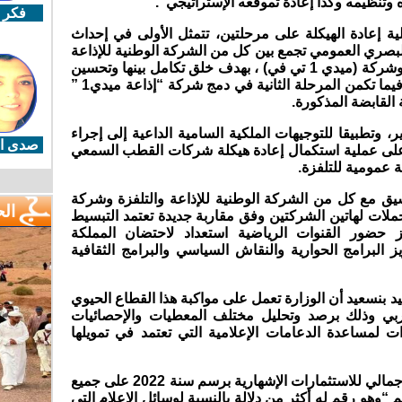
وتنظيمه وكذا إعادة تموقعه الإستراتيجي”.
فكر 
لية إعادة الهيكلة على مرحلتين، تتمثل الأولى في إحداث
صري العمومي تجمع بين كل من الشركة الوطنية للإذاعة
والتلفزة وشركة (صورياد) القناة الثانية وشركة (ميدي 1 تي في) ، بهدف خلق تكامل بينها وتحسين
النجاعة والحكامة على وجه الخصوص، فيما تكمن المرحلة الثانية في دمج شركة “إذاعة ميدي1 ”
ر، وتطبيقا للتوجيهات الملكية السامية الداعية إلى إجراء
صدى ال
ن على عملية استكمال إعادة هيكلة شركات القطب السمعي
عمومية للتلفزة.
نسيق مع كل من الشركة الوطنية للإذاعة والتلفزة وشركة
ال
 تحملات لهاتين الشركتين وفق مقاربة جديدة تعتمد التبسيط
ز حضور القنوات الرياضية استعداد لاحتضان المملكة
 البرامج الحوارية والنقاش السياسي والبرامج الثقافية
 بنسعيد أن الوزارة تعمل على مواكبة هذا القطاع الحيوي
غربي وذلك برصد وتحليل مختلف المعطيات والإحصائيات
ات لمساعدة الدعامات الإعلامية التي تعتمد في تمويلها
وفي هذا الصدد، ذكر الوزير بأن العدد الإجمالي للاستثمارات الإشهارية برسم سنة 2022 على جميع
لاتصال بلغ 5.165.980.004 درهم “وهو رقم له أكثر من دلالة بالنسبة لوسائل الإعلام التي