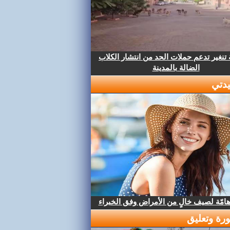
تنغير تدعم حملات الحد من انتشار الكلاب
الضالة بالمدينة
دتي
هامّة لصيف خالٍ من الأمراض وفق الخبراء
رة وتعليق