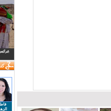
عرائس.
كتا
فاط
الزهر