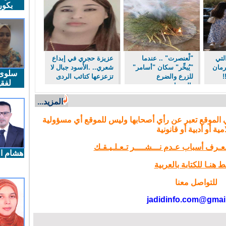
بكو
لتي
"لْعنصرت" .. عندما
عزيزة حجري في إبداع
رمان
"يُبخِّر" سكان "أسامر"
شعري.. .الأُسود جبال لا
سلوى
!
للزرع والضرع
تزعزعها كتائب الردى
لفقي
بالحرمل...
المزيد...
 الموقع تعبر عن رأي أصحابها وليس للموقع أي مسؤولية
مية أو أدبية أو قانونية
تـعـرف أسباب عـدم نـــشــــر تـعـلـيـقـك
هشام ال
 هنـا للكتابة بالعربية
للتواصل معنا
jadidinfo.com@gmai