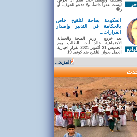
وسقطَ، وسقطَ، حتى تعلّم أن الأرضَ
حر
ليست عدواً دائماً، ولا تدعو للخوف. أو
ر�
الحكومة بحاجة لتلقيح خاص
بالحكامة في التدبير وإصدار
القرارات...
بعد خروج وزير الصحة والحماية
الاجتماعية خالد أبت الطالب يوم
الخميس 21 أكتوبر 2021 بقرار اجبارية
واقع
العمل بجواز التلقيح ضد كوفيد 19
المزيد...
حدث