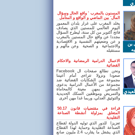
ري
المسنون بالمغرب ' واقع الحال وسؤال
المآل' بين الماضي و الواقع و المتأمل
يخلد المغرب على غرار بلدان المعمور
اليوم العالمي للمسنين الذي يصادف
فاتح أكتوبر من كل سنة، ليطرح السؤال
مجددا عن واقع حال المسنين بالمغرب
و عن وضعيتهم النفسية و الاقتصادية
 بن
والاجتماعية و الصحية وعن مآلهم و
ه
مستقبله
الاعمال الدرامية الرمضانية والاحكام
القضائية
ونحن نطالع صفحات ال Facebook
صعودا ونزولا تتراءى أمام أعيننا
مجموعة من الشكايات القضائية ضد
مجموعة من الأعمال الدرامية بدعوى
المساس بمهن معينة كالمحاماة
عيدي
والتمريض وموظفين السكك الحديدية
والتوثيق العدلي، وربما غدا مهن أخرى
قراءة في مقتضيات قانون 50.17
المتعلق بمزاولة أنشطة الصناعة
التقليدية
تعزيزا للدور الذي توليه الدولة لقطاع
الصناعة التقليدية وحماية لهذا القطاع
الذي يشغل ما يقارب 2.4 مليون صانع