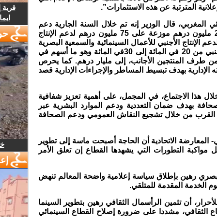
علانية المترتبة عن هذه الاستثمارات”.
قرية 
ايما
 المغربي، قال الوزير إنه تم خلال السنة الجارية دعم
حو
القطاع السينمائي بما مجموعه 241.09 مليون درهم موزعة على 75 مليون درهم لدعم الإنتاج
و116 مليون درهم لدعم الإنتاج الأجنبي للأعمال السينمائية والسمعية البصرية
بالمغرب بعد رفع نسبة دعم الإنتاج الأجنبي من 20 في المائة إلى 30في المائة وهو ما أسهم في
من طرف المنتجين الأجانب، إلى مليار درهم. كما يحرص
 الإدارية بهدف تبسيط المساطر والإجراءات الإدارية قصد
لال هذا الاجتماع، في المجمل، على أهمية تعزيز شفافية
حافة بهدف ضمان التعددية ودعم الموارد البشرية عبر
ام القرب من خلال تشجيع النقاش العمومي ودعم الصحافة
ي- المعارضة الاتحادية أن الحاجة أصبحت ماسة إلى تطوير
خل
 مواكبة التطورات التي يشهدها القطاع إن تعلق الأمر
إع
لبصري رهين بإطلاق سياسة إعلامية واضحة المعالم تنهض
م الخدمة المقدمة للمتلقي.
أحرار، أن تثمين الرأسمال الثقافي رهين بتطوير السينما
عاع الثقافي، مشددا على ضرورة إصلاح القطاع السينمائي