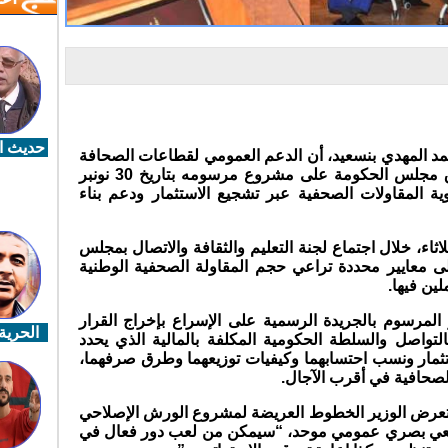
حديث ال
حمد المهدي بنسعيد، أن الدعم العمومي لقطاعات الصحافة
والنشر والطباعة والتوزيع والذي صادق مجلس الحكومة على مشروع مرسومه بتاريخ 30 نونبر
ة المقاولات الصحفية عبر تشجيع الاستثمار ودعم بناء
اء، خلال اجتماع لجنة التعليم والثقافة والاتصال بمجلس
ى معايير محددة تراعي حجم المقاولة الصحفية الوطنية
لين فيها.
مرسوم بالجريدة الرسمية على الإسراع بإخراج القرار
الحرية 
لتواصل والسلطة الحكومية المكلفة بالمالية الذي يحدد
مار ونسب احتسابهما وكيفيات توزيعهما وطرق صرفهما،
لصحافية في أقرب الآجال.
عرض الوزير الخطوط العريضة لمشروع الورش الإصلاحي
عي بصري عمومي موحد، “سيمكن من لعب دور فعال في