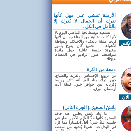
الأزمنة تمشي على مهل كأنها
تدرك أن الجمال لا يُدرك إلا
بالتأمل في الكل .
نستعيد نوسطالجيا الماضي اليوم ،لا
لأنها كانت خالية من المتاعب، بل لأنها
كانت مليئة بالدفء والاختلاف وبساطة
إثنين
الأشياء. الجميع كان يفرح بأمور
صغيرة: جلسة عائلية حول مائدة
متواضعة، صور الراديو في المساء،
ضح�
دمعة من ذاكرة
من ترويع الإحساس بالغربة والضياع،
حين أدرك مناد العز أنه أتلف روابط
ذكرياته بين حوافر خيول قبيلة آيت
أوسمان البرق.
الان
بانشُ الصغيرُ..( الجزء الثاني)
ما عاد بانش يجلس عند حافة
الصخرة كأنها حدُّ العالم الأخير. صار في
جلسته تلكَ شيءٌ أقلُّ انكساراً مما كان
في البدايات.. شيءٌ يُشبِه من سقطَ،