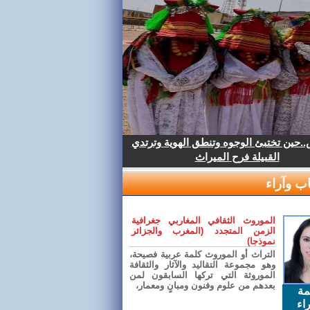
.حين تختبئ الوجوه وتنطق الهوية وترتدي
القبيلة فرح الميراث
ب وآراء
الموروث الثقافي المغاربي جغرافية
الزمن المتجدد (المغرب والجزائر
نموذجا)
التراث أو الموروث كلمة عربية فصيحة،
وهو مجموعة التقاليد والآثار والثقافة
الموروثة التي تركها السابقون لمن
بعدهم من علوم وفنون ومبانٍ ومعمار،
مة
اء