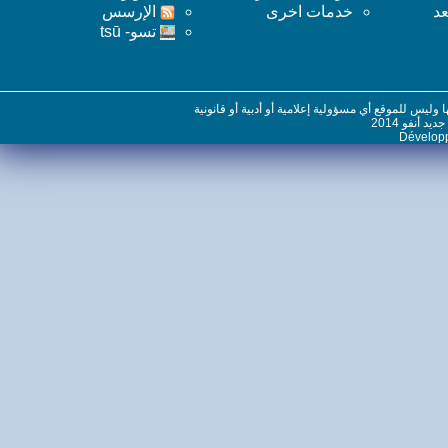
خدمات اخرى
اﻹرسس
تسو- tsū
س للموقع أي مسؤولية إعلامية أو أدبية أو قانونية
نفو 2014
Dévelo