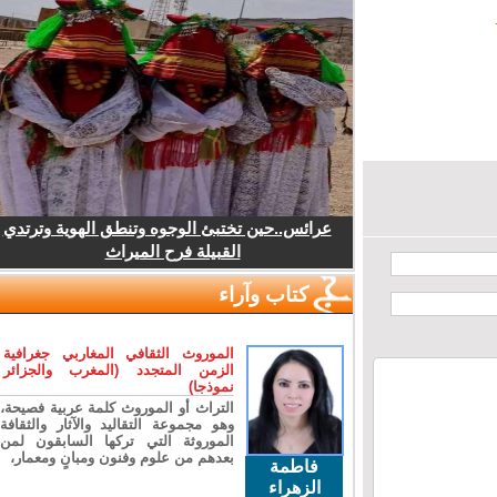
عرائس..حين تختبئ الوجوه وتنطق الهوية وترتدي
القبيلة فرح الميراث
كتاب وآراء
الموروث الثقافي المغاربي جغرافية
الزمن المتجدد (المغرب والجزائر
نموذجا)
التراث أو الموروث كلمة عربية فصيحة،
وهو مجموعة التقاليد والآثار والثقافة
الموروثة التي تركها السابقون لمن
بعدهم من علوم وفنون ومبانٍ ومعمار،
فاطمة
الزهراء