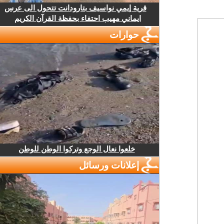
قرية إيمي نواسيف بتارودانت تتحول الى عرس
ايماني مهيب احتفاء بحفظة القرآن الكريم
حوارات
خلعوا نعال الوجع وتركوا الوطن للوطن
إعلانات ورسائل