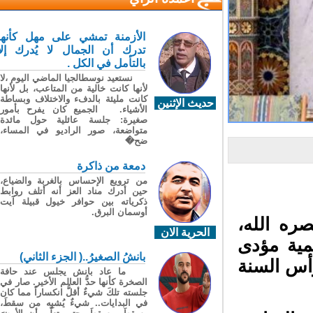
الأزمنة تمشي على مهل كأنها
تدرك أن الجمال لا يُدرك إلا
بالتأمل في الكل .
نستعيد نوسطالجيا الماضي اليوم ،لا
لأنها كانت خالية من المتاعب، بل لأنها
كانت مليئة بالدفء والاختلاف وبساطة
حديث الإثنين
الأشياء. الجميع كان يفرح بأمور
صغيرة: جلسة عائلية حول مائدة
متواضعة، صور الراديو في المساء،
ضح�
دمعة من ذاكرة
من ترويع الإحساس بالغربة والضياع،
حين أدرك مناد العز أنه أتلف روابط
ذكرياته بين حوافر خيول قبيلة آيت
أوسمان البرق.
ه الله،
الحرية الان
ية مؤدى
بانشُ الصغيرُ..( الجزء الثاني)
أس السنة
ما عاد بانش يجلس عند حافة
الصخرة كأنها حدُّ العالم الأخير. صار في
جلسته تلكَ شيءٌ أقلُّ انكساراً مما كان
في البدايات.. شيءٌ يُشبِه من سقطَ،