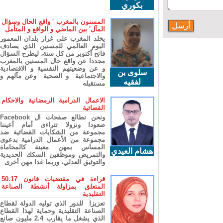
بكوري
المسنون بالمغرب ' واقع الحال وسؤال
المآل' بين الماضي و الواقع و المتأمل
يخلد المغرب على غرار بلدان المعمور
اليوم العالمي للمسنين الذي يصادف
فاتح أكتوبر من كل سنة، ليطرح السؤال
مجددا عن واقع حال المسنين بالمغرب
و عن وضعيتهم النفسية و الاقتصادية
سلوى بن
والاجتماعية و الصحية وعن مآلهم و
لفقيه
مستقبله
الاعمال الدرامية الرمضانية والاحكام
القضائية
ونحن نطالع صفحات ال Facebook
صعودا ونزولا تتراءى أمام أعيننا
مجموعة من الشكايات القضائية ضد
مجموعة من الأعمال الدرامية بدعوى
المساس بمهن معينة كالمحاماة
هشام العيدي
والتمريض وموظفين السكك الحديدية
والتوثيق العدلي، وربما غدا مهن أخرى
قراءة في مقتضيات قانون 50.17
المتعلق بمزاولة أنشطة الصناعة
التقليدية
تعزيزا للدور الذي توليه الدولة لقطاع
الصناعة التقليدية وحماية لهذا القطاع
الذي يشغل ما يقارب 2.4 مليون صانع