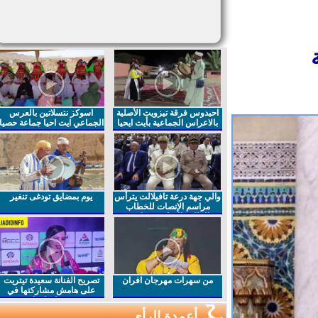
احيدوس فرقة تيزويت الأصلية
اسوكز نتسلاتين بالعرس
بالاعراس الجماعية بأيت ايحيا
الجماعي ايت احيا جماعة حصيا
والي جهة درعة تافيلالت يترأس
يوم بمضايق تودغى تنغير
مراسم الإنصات للخطاب
الملكي السامي بمناسبة
الذكرى27 لعيد العرش المجيد
من سهرات مهرجان افران
تصريح الفنانة سعيدة تيتريت
على هامش مشاركتها في
مهرجان افران
أعمدة الرأي