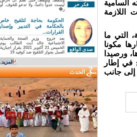
وسقطَ، وسقطَ، حتى تعلّم أن الأرضَ
 السامية
فكر حر
ليست عدواً دائماً، ولا تدعو للخوف. أو
ر�
اللازمة
الحكومة بحاجة لتلقيح خاص
بالحكامة في التدبير وإصدار
القرارات...
 التي ما
بعد خروج وزير الصحة والحماية
ها مكونا
الاجتماعية خالد أبت الطالب يوم
الخميس 21 أكتوبر 2021 بقرار اجبارية
صدى الواقع
ا، ورصيدا
العمل بجواز التلقيح ضد كوفيد 19
 في إطار
المزيد...
إلى جانب
الحدث