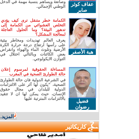
وصانعة ويساهم بنسبة مهمة في الدخل
عفاف كوثر
الوطني الإجمالي.
صابر
الكمامة خطر متنقل ترى كيف يؤدي
التخلص العشوائي من الكمامة إلى
تدهور البيئة؟ وما الحلول العاجلة
لمعالجة المشكل؟
يعرف العالم تهديدات ومخاطر بيئية
على رأسها ارتفاع درجة حرارة الكرة
الأرضية وتلوث الماء والهواء وانقراض
هبة الأصفر
بعض الكائنات وبالتالي اختلال في
التوازن الايكولوجي.
المساءلة الحقوقية لمرسوم إعلان
حالة الطوارئ الصحية في المغرب
في الشرعية الدولية فان حالة الطوارئ
الصحية، “يكون لها أثر على الالتزامات
الدولية للبلدان في مجال حقوق
الإنسان، حيث يمكن لها ان لا تتقيد
بالالتزامات المترتبة عليها
فضيل
رضوان
المزيد...
كاريكاتير