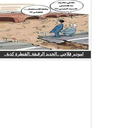
امودير فلاحي ..الحديد الرقيقة..القنطرة كذبة..