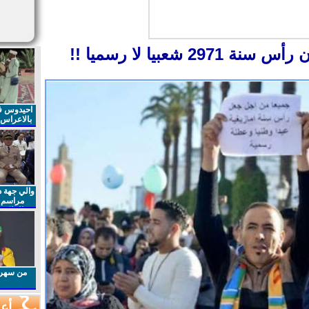
 شعبيا لا رسميا !!
احيدوس فر
بالاعراس ا
والي جهة د
مراسم 
الملكي 
الذكرى27 لعيد العرش المجيد
من سهرا
أعم