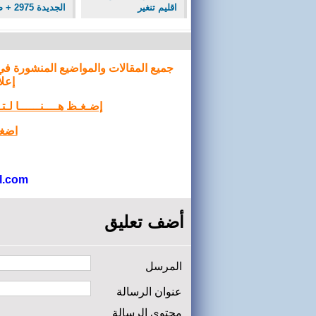
اقليم تنغير
الجديدة 2975 + صور
جميع المقالات والمواضيع المنشورة في
إعلا
إضـغـظ هــــنــــــا لـ
اضغط
l.com
أضف تعليق
المرسل
عنوان الرسالة
محتوى الرسالة