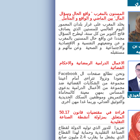
ري
المسنون بالمغرب ' واقع الحال وسؤال
المآل' بين الماضي و الواقع و المتأمل
يخلد المغرب على غرار بلدان المعمور
اليوم العالمي للمسنين الذي يصادف
فاتح أكتوبر من كل سنة، ليطرح السؤال
مجددا عن واقع حال المسنين بالمغرب
و عن وضعيتهم النفسية و الاقتصادية
 بن
والاجتماعية و الصحية وعن مآلهم و
ه
مستقبله
الاعمال الدرامية الرمضانية والاحكام
القضائية
ونحن نطالع صفحات ال Facebook
صعودا ونزولا تتراءى أمام أعيننا
مجموعة من الشكايات القضائية ضد
مجموعة من الأعمال الدرامية بدعوى
المساس بمهن معينة كالمحاماة
عيدي
والتمريض وموظفين السكك الحديدية
والتوثيق العدلي، وربما غدا مهن أخرى
قراءة في مقتضيات قانون 50.17
المتعلق بمزاولة أنشطة الصناعة
التقليدية
تعزيزا للدور الذي توليه الدولة لقطاع
الصناعة التقليدية وحماية لهذا القطاع
الذي يشغل ما يقارب 2.4 مليون صانع