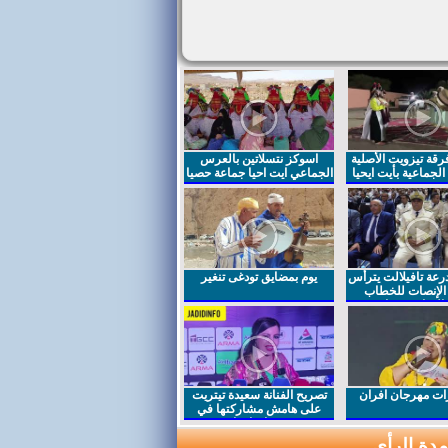
قة تيزويت الأصلية
اسوكز نتسلاتين بالعرس
لجماعية بأيت ايحيا
الجماعي ايت احيا جماعة حصيا
رعة تافيلالت يترأس
يوم بمضايق تودغى تنغير
الإنصات للخطاب
السامي بمناسبة
ت مهرجان افران
تصريح الفنانة سعيدة تيتريت
على هامش مشاركتها في
مهرجان افران
دة الرأي