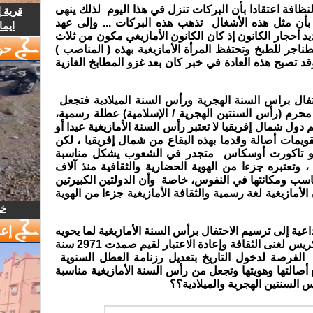
نظافة اعتقادا بأن البركات تنزل في هذا اليوم لذلك ينهى
قرية 
بأن مثل هذه الأشغال تذهب هذه البركات ... وإلى عهد
ايما
يد أحجار الكانون إذ كان الكانون الأمازيغي مكون من ثلاث
حو
ناجر للطبخ وتحتفظ المرأة الأمازيغية بهذه ( المناصب )
 ويتم تجديدها يوم 13 يناير وقد تصبح هذه العادة في خبر كان بعد غزو المطابخ الغازية
ال براس السنة الهجرية ورأس السنة الميلادية فتجعل
ح محرم (رأس السنتين الهجرية / الإسلامية) عطلة رسمية،
ول شمال إفريقيا لا تعتبر رأس السنة الأمازيغية عيدا أو
تقويمات أصالة وقدما بهذه البقاع من شمال إفريقيا ، لكن
 أو تاكورت أوسكاس متجدر في الشعوب يشكل مناسبة
ا ، وتعتبره جزءا من الهوية الحضارية والثقافية منذ آلاف
ناسب ومكانتها في النفوس، خاصة وأن الدولتين الكبيرتين
لأمازيغية لغة رسمية والثقافة الأمازيغية جزءا من الهوية
خل
إع
اعية إلى ترسيم الاحتفال برأس السنة الأمازيغية لما يحويه
من قيم التضامن، والارتباط بالأرض، وتكريس لغنى الثقافة وإعادة الاعتبار لقيم صمدت 2971 سنة
 الفرصة لدخول التاريخ بتعديل رزنامة العطل السنوية
صالتها وهويتها وتجعل من رأس السنة الأمازيغية مناسبة
س السنتين الهجرية والميلادية؟؟