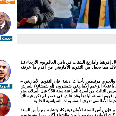
حديث ال
يحتفل أمازيغ المغرب كباقي أمازيغ شمال إفريقيا وأمازيغ الشتات في باقي العالم يوم الأربعاء 13
يناير بحلول رأس السنة الأمازيغية 2971، مما يجعل من التقويم الأمازيغي من أقدم ما عرفته
والعبري مرتبطين بأحداث دينية فإن التقويم الأمازيغي –
ط باعتلاء الزعيم الأمازيغي شيشرون (أو شيشانغ) للعرش
الحرية 
الفرعوني عقب الانتصار على الملك رمسيس الثالث من أسرة الفراعنة سنة 950 قبل الميلاد، وهو
 إفريقيا نسبته لبلدها وقد عاش في عصر لم تكن فيه تلك
لمحيط الأطلسي تعرف التقسيمات السياسية الحالية....
يم فإن رأس السنة الأمازيغية يكاد يتشابه مع رأس السنة
 كان الأمازيغ ربطوه والبرد والشتاء أكثر من المسيحيين،