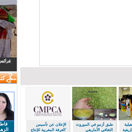
عرائس.
كتا
فاط
هيلية
طبق أزنبو في الموروث
الإعلان عن تأسيس
الزهر
زيغية
الثقافي الأمازيغي
'الغرفة المغربية للإنتاج