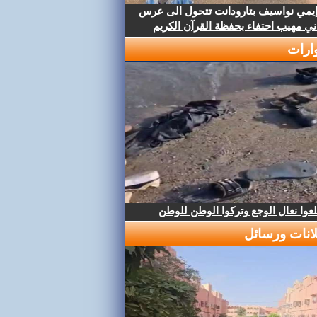
إيمي نواسيف بتارودانت تتحول الى عرس
ني مهيب احتفاء بحفظة القرآن الكريم
ارات
عوا نعال الوجع وتركوا الوطن للوطن
لانات ورسائل