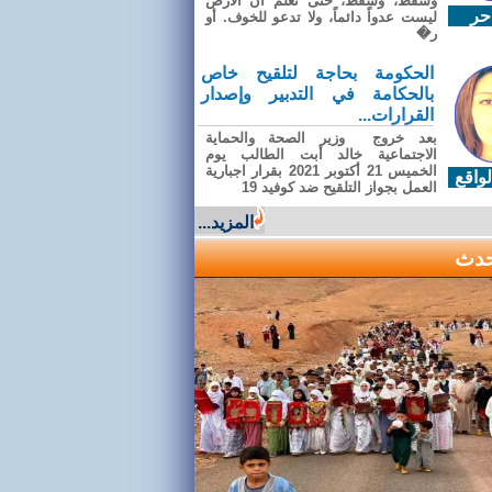
وسقطَ، وسقطَ، حتى تعلّم أن الأرضَ
حر
ليست عدواً دائماً، ولا تدعو للخوف. أو
ر�
الحكومة بحاجة لتلقيح خاص
بالحكامة في التدبير وإصدار
القرارات...
بعد خروج وزير الصحة والحماية
الاجتماعية خالد أبت الطالب يوم
الخميس 21 أكتوبر 2021 بقرار اجبارية
واقع
العمل بجواز التلقيح ضد كوفيد 19
المزيد...
حدث