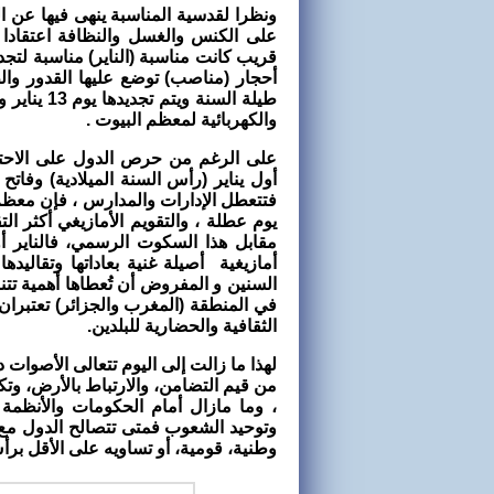
ونظرا لقدسية المناسبة ينهى فيها عن ال
على الكنس والغسل والنظافة اعتقادا 
قريب كانت مناسبة (الناير) مناسبة لتجد
أحجار (مناصب) توضع عليها القدور والط
طيلة السنة
والكهربائية لمعظم البيوت .
على الرغم من حرص الدول على الاحتف
أول يناير (رأس السنة الميلادية) وفات
فتتعطل الإدارات والمدارس ، فإن معظم د
يوم عطلة ، والتقويم الأمازيغي أكثر ال
مقابل هذا السكوت الرسمي، فالناير
أمازيغية أصيلة غنية بعاداتها وتقاليده
السنين و المفروض أن تُعطاها أهمية تت
في المنطقة (المغرب والجزائر) تعتبران ا
الثقافية والحضارية للبلدين.
لهذا ما زالت إلى اليوم تتعالى الأصوات د
، وما مازال أمام الحكومات والأنظمة
وتوحيد الشعوب فمتى تتصالح الدول مع أ
وطنية، قومية، أو تساويه على الأقل برأ