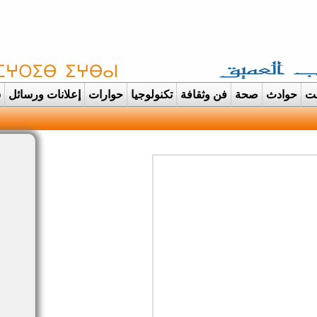
غت
حوادث
صحة
فن وثقافة
تكنولوجيا
حوارات
إعلانات ورسائل
س
دانت تتحول الى عرس ايماني مهي |