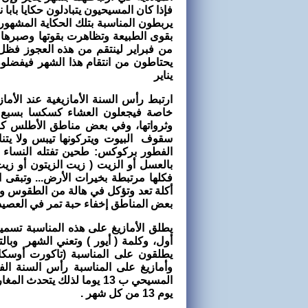
فإذا كان المسيحيون يتبادلون حكايا بابا 
يربطون المناسبة بتلك الحكاية المشهورة
بقوى الطبيعة وتظاهرت بقوتها وصبرها وت
من فبراير لينتقم من هذه العجوز فظل
يحتاطون من انتقام هذا الشهر فيفضل
يناير
ارتبط رأس السنة الأمازيغية عند الأ
خاصة فيجعلون العشاء كسكسا بسبع 
وثرواتها، وفي بعض مناطق الأطلس كا
سقوف البيوت ويتركونها تيبس ولا يتناول
الفطور بركوكس: طحين تفتله النساء
بالعسل أو الزيت ( زيت الزيتون أو زي
فكلها مرتبطة بخيرات الأرض... وتبقى 
أكلة تعد وتؤكل في هالة من الطقوس و
بعض المناطق إخفاء حبة تمر في العصيد
يطلق الأمازيغ على هذه المناسبة تسميا
أول، وكلمة ( أيور ) وتعني الشهر وبال
يطلقون على المناسبة (تاكورت أوسك
وأمازيغ على المناسبة رأس السنة ال
المسيحي ب 13 يوما لذلك يتح
يوم 13 من كل شهر .