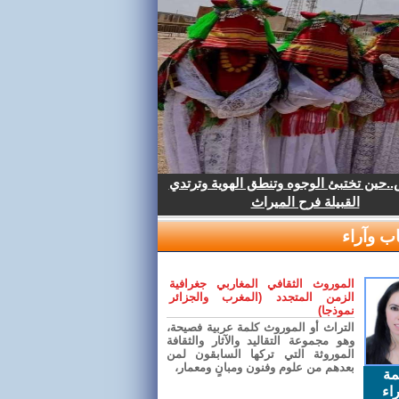
.حين تختبئ الوجوه وتنطق الهوية وترتدي
القبيلة فرح الميراث
ب وآراء
الموروث الثقافي المغاربي جغرافية
الزمن المتجدد (المغرب والجزائر
نموذجا)
التراث أو الموروث كلمة عربية فصيحة،
وهو مجموعة التقاليد والآثار والثقافة
الموروثة التي تركها السابقون لمن
بعدهم من علوم وفنون ومبانٍ ومعمار،
مة
اء