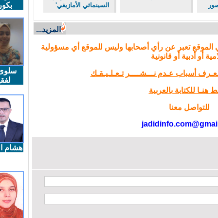
بكو
السينمائي الأمازيغي'
المزيد...
 الموقع تعبر عن رأي أصحابها وليس للموقع أي مسؤولية
مية أو أدبية أو قانونية
سلوى
تـعـرف أسباب عـدم نـــشــــر تـعـلـيـقـك
لفقي
 هنـا للكتابة بالعربية
للتواصل معنا
jadidinfo.com@gmai
هشام ال