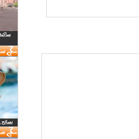
ساكنة 
سي
نصائح 
صو