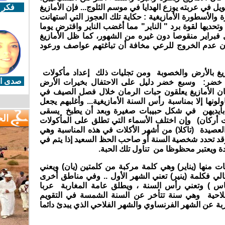
نويل في عربته يوزع الهدايا في موسم الثلوج... فإن الأمازيغ
فكر 
 والأسطورة الأمازيغية : حكاية تلك العجوز التي استهانت
حديها لقوة برد " الناير" مما أغضب الناير واقترض يوما
 فبراير منقوصا دون غيره من الشهور، كما ظل الأمازيغ
ون عدم الخروج للرعي مخافة أن تباغتهم عواصف ورعود
مازيغ بالأرض والخصوبة ومن تجليات ذلك إعداد مأكولات
صدى ال
خضر: وسبع خضر دليل على الاحتفال بخيرات الأرض
ن الأمازيغ يعلقون حبات الرمان خلال فصل الصيف في
ونها إلا بمناسبة رأس السنة الأمازيغية... وأغلبهم يجعل
 بأيديهن في شكل حبيبات صغيرة وبعد أن يطبخ يسقى
ال
ت أركان) وإن اختلف الأسماء التي تطلق على المأكولات
العصيدة (تاكلا) من أشهر الأكلات في هذه المناسبة وهي
قد تحدد شخصية السنة أو صاحب الحظ السعيد إذا يتم في
ة ويعتبر محظوظا من تناول تلك الحبة.
ت منها (يناير) وهي كلمة مركبة من كلمتين (يان) ويعني
تالي فكلمة (ينير) تعني الشهر الأول .. وفي مناطق أخرى
اس ) وتعني رأس السنة ، ويطلق عامة المغاربة عربا
فلاحية وهي سنة تتأخر عن السنة الشمسة في التقويم
دث المغاربة عن الشهر الفرنساوي والشهر الفلاحي الذي يبدئ دائما