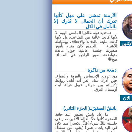
الأزمنة تمشي على مهل كأنها
تدرك أن الجمال لا يُدرك إلا
بالتأمل في الكل .
نستعيد نوسطالجيا الماضي اليوم ،لا
لأنها كانت خالية من المتاعب، بل لأنها
كانت مليئة بالدفء والاختلاف وبساطة
إثنين
الأشياء. الجميع كان يفرح بأمور
صغيرة: جلسة عائلية حول مائدة
متواضعة، صور الراديو في المساء،
ضح�
دمعة من ذاكرة
من ترويع الإحساس بالغربة والضياع،
حين أدرك مناد العز أنه أتلف روابط
ذكرياته بين حوافر خيول قبيلة آيت
أوسمان البرق.
الان
بانشُ الصغيرُ..( الجزء الثاني)
ما عاد بانش يجلس عند حافة
الصخرة كأنها حدُّ العالم الأخير. صار في
جلسته تلكَ شيءٌ أقلُّ انكساراً مما كان
في البدايات.. شيءٌ يُشبِه من سقطَ،