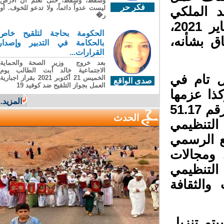
وسقطَ، وسقطَ، حتى تعلّم أن الأرضَ
فكر حر
ليست عدواً دائماً، ولا تدعو للخوف. أو
 الملكي
ر�
للثقافة الأمازيغية، انطلاقا من يوم الاثنين 4 يناير 2021،
الحكومة بحاجة لتلقيح خاص
ق بشأنه،
بالحكامة في التدبير وإصدار
القرارات...
بعد خروج وزير الصحة والحماية
الاجتماعية خالد أبت الطالب يوم
 تام في
الخميس 21 أكتوبر 2021 بقرار اجبارية
صدى الواقع
العمل بجواز التلقيح ضد كوفيد 19
ذا عزمها
المزيد...
المضي قدما في تنزيل مقتضيات القانون الإطار رقم 51.17
الحدث
التنظيمي
بع الرسمي
 ومجالات
التنظيمي
 والثقافة
تم تنزيل