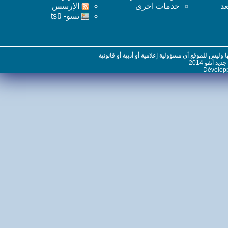
خدمات اخرى
اﻹرسس
تسو- tsū
س للموقع أي مسؤولية إعلامية أو أدبية أو قانونية
نفو 2014
Dévelo