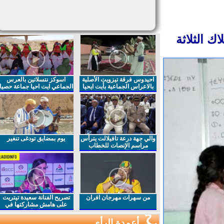
 الثلاثة
احيدوس فرقة تيزويت الأصلية
اسوكز نتسلاتين بالعرس
بالاعراس الجماعية بأيت ايحيا
الجماعي ايت احيا جماعة حصيا
والي جهة درعة تافيلالت يترأس
يوم بمضايق تودغى تنغير
مراسم الإنصات للخطاب
الملكي السامي بمناسبة
الذكرى27 لعيد العرش المجيد
من سهرات مهرجان افران
تصريح الفنانة سعيدة تيتريت
على هامش مشاركتها في
مهرجان افران
أعمدة الرأي