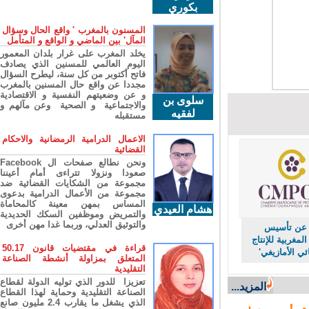
بكوري
المسنون بالمغرب ' واقع الحال وسؤال
المآل' بين الماضي و الواقع و المتأمل
يخلد المغرب على غرار بلدان المعمور
اليوم العالمي للمسنين الذي يصادف
فاتح أكتوبر من كل سنة، ليطرح السؤال
مجددا عن واقع حال المسنين بالمغرب
و عن وضعيتهم النفسية و الاقتصادية
سلوى بن
والاجتماعية و الصحية وعن مآلهم و
لفقيه
مستقبله
الاعمال الدرامية الرمضانية والاحكام
القضائية
ونحن نطالع صفحات ال Facebook
صعودا ونزولا تتراءى أمام أعيننا
مجموعة من الشكايات القضائية ضد
مجموعة من الأعمال الدرامية بدعوى
المساس بمهن معينة كالمحاماة
هشام العيدي
والتمريض وموظفين السكك الحديدية
والتوثيق العدلي، وربما غدا مهن أخرى
عن تأسيس
مغربية للإنتاج
قراءة في مقتضيات قانون 50.17
 الأمازيغي'
المتعلق بمزاولة أنشطة الصناعة
التقليدية
تعزيزا للدور الذي توليه الدولة لقطاع
المزيد...
الصناعة التقليدية وحماية لهذا القطاع
الذي يشغل ما يقارب 2.4 مليون صانع