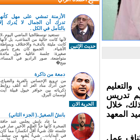
الأزمنة تمشي على مهل كأنها
تدرك أن الجمال لا يُدرك إلا
بالتأمل في الكل .
نستعيد نوسطالجيا الماضي اليوم ،لا
لأنها كانت خالية من المتاعب، بل لأنها
كانت مليئة بالدفء والاختلاف وبساطة
حديث الإثنين
الأشياء. الجميع كان يفرح بأمور
صغيرة: جلسة عائلية حول مائدة
متواضعة، صور الراديو في المساء،
ضح�
دمعة من ذاكرة
من ترويع الإحساس بالغربة والضياع،
والتعليم
حين أدرك مناد العز أنه أتلف روابط
ذكرياته بين حوافر خيول قبيلة آيت
م تدريس
أوسمان البرق.
ذلك، خلال
الحرية الان
د المعهد
بانشُ الصغيرُ..( الجزء الثاني)
ما عاد بانش يجلس عند حافة
الصخرة كأنها حدُّ العالم الأخير. صار في
جلسته تلكَ شيءٌ أقلُّ انكساراً مما كان
في البدايات.. شيءٌ يُشبِه من سقطَ،
ئناف عمل