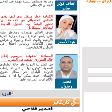
ع أي مسؤولية
وصانعة ويساهم بنسبة مهمة في الدخل
عفاف كوثر
الوطني الإجمالي.
صابر
الكمامة خطر متنقل ترى كيف يؤدي
التخلص العشوائي من الكمامة إلى
تدهور البيئة؟ وما الحلول العاجلة
لمعالجة المشكل؟
يعرف العالم تهديدات ومخاطر بيئية
على رأسها ارتفاع درجة حرارة الكرة
الأرضية وتلوث الماء والهواء وانقراض
هبة الأصفر
بعض الكائنات وبالتالي اختلال في
التوازن الايكولوجي.
المساءلة الحقوقية لمرسوم إعلان
حالة الطوارئ الصحية في المغرب
في الشرعية الدولية فان حالة الطوارئ
الصحية، “يكون لها أثر على الالتزامات
الدولية للبلدان في مجال حقوق
الإنسان، حيث يمكن لها ان لا تتقيد
بالالتزامات المترتبة عليها
فضيل
رضوان
المزيد...
كاريكاتير