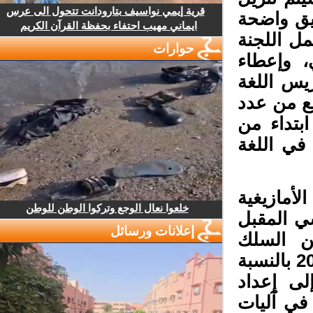
قرية إيمي نواسيف بتارودانت تتحول الى عرس
ق واضحة
ايماني مهيب احتفاء بحفظة القرآن الكريم
ل اللجنة
حوارات
، وإعطاء
س اللغة
ع من عدد
كل سنة، ابتداء من
في اللغة
أمازيغية
خلعوا نعال الوجع وتركوا الوطن للوطن
ي المقبل
إعلانات ورسائل
من السلك
الابتدائي، وابتداء من الموسم الدراسي 2023-2022 بالنسبة
ى إعداد
في آليات