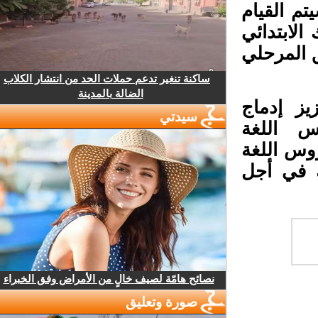
م القيام
لابتدائي
 المرحلي
ساكنة تنغير تدعم حملات الحد من انتشار الكلاب
الضالة بالمدينة
ز إدماج
سيدتي
س اللغة
وس اللغة
 في أجل
نصائح هامّة لصيف خالٍ من الأمراض وفق الخبراء
صورة وتعليق