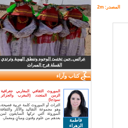
المصدر: 2m
عرائس..حين تختبئ الوجوه وتنطق الهوية وترتدي
القبيلة فرح الميراث
كتاب وآراء
الموروث الثقافي المغاربي جغرافية
الزمن المتجدد (المغرب والجزائر
نموذجا)
التراث أو الموروث كلمة عربية فصيحة،
وهو مجموعة التقاليد والآثار والثقافة
الموروثة التي تركها السابقون لمن
بعدهم من علوم وفنون ومبانٍ ومعمار،
فاطمة
الزهراء