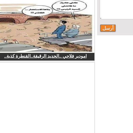
امودير فلاحي ..الحديد الرقيقة..القنطرة كذبة..