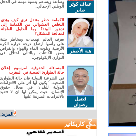
وصانعة ويساهم بنسبة مهمة في الدخل
عفاف كوثر
الوطني الإجمالي.
صابر
الكمامة خطر متنقل ترى كيف يؤدي
التخلص العشوائي من الكمامة إلى
تدهور البيئة؟ وما الحلول العاجلة
لمعالجة المشكل؟
يعرف العالم تهديدات ومخاطر بيئية
على رأسها ارتفاع درجة حرارة الكرة
الأرضية وتلوث الماء والهواء وانقراض
هبة الأصفر
بعض الكائنات وبالتالي اختلال في
التوازن الايكولوجي.
المساءلة الحقوقية لمرسوم إعلان
حالة الطوارئ الصحية في المغرب
في الشرعية الدولية فان حالة الطوارئ
الصحية، “يكون لها أثر على الالتزامات
الدولية للبلدان في مجال حقوق
الإنسان، حيث يمكن لها ان لا تتقيد
بالالتزامات المترتبة عليها
فضيل
رضوان
المزيد...
كاريكاتير