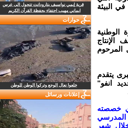
قرية إيمي نواسيف بتارودانت تتحول الى عرس
في البيئة
ايماني مهيب احتفاء بحفظة القرآن الكريم
حوارات
الوطنية
الإنتاج
المرحوم
رى يتقدم
د انفو"
خلعوا نعال الوجع وتركوا الوطن للوطن
إعلانات ورسائل
ي خصصته
المدرسي
خلال شهر