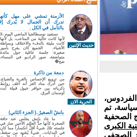
الأزمنة تمشي على مهل كأنها
تدرك أن الجمال لا يُدرك إلا
بالتأمل في الكل .
نستعيد نوسطالجيا الماضي اليوم ،لا
لأنها كانت خالية من المتاعب، بل لأنها
كانت مليئة بالدفء والاختلاف وبساطة
حديث الإثنين
الأشياء. الجميع كان يفرح بأمور
صغيرة: جلسة عائلية حول مائدة
متواضعة، صور الراديو في المساء،
ضح�
دمعة من ذاكرة
من ترويع الإحساس بالغربة والضياع،
حين أدرك مناد العز أنه أتلف روابط
ذكرياته بين حوافر خيول قبيلة آيت
أوسمان البرق.
الفردوس،
الحرية الان
اسة، تم
بانشُ الصغيرُ..( الجزء الثاني)
تويج الصحفية
ما عاد بانش يجلس عند حافة
الصخرة كأنها حدُّ العالم الأخير. صار في
ية الكبرى
جلسته تلكَ شيءٌ أقلُّ انكساراً مما كان
في البدايات.. شيءٌ يُشبِه من سقطَ،
 الصحفي