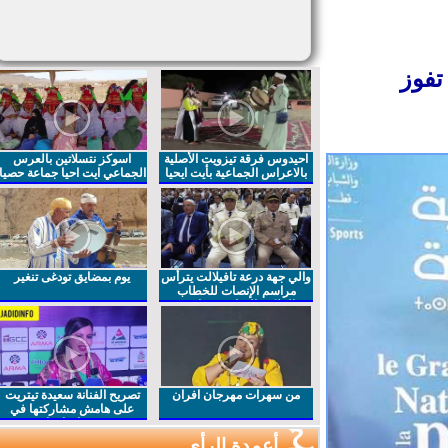
فوز
احيدوس فرقة تيزويت الأصلية
اسوكز نتسلاتين بالعرس
بالاعراس الجماعية بأيت ايحيا
الجماعي ايت احيا جماعة حصيا
والي جهة درعة تافيلالت يترأس
يوم بمضايق تودغى تنغير
مراسم الإنصات للخطاب
الملكي السامي بمناسبة
الذكرى27 لعيد العرش المجيد
من سهرات مهرجان افران
تصريح الفنانة سعيدة تيتريت
على هامش مشاركتها في
مهرجان افران
أعمدة الرأي