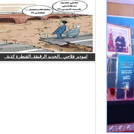
امودير فلاحي ..الحديد الرقيقة..القنطرة كذبة..