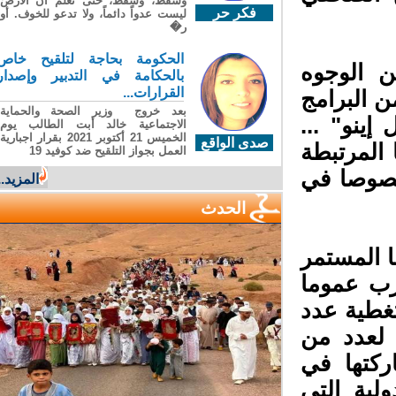
وسقطَ، وسقطَ، حتى تعلّم أن الأرضَ
فكر حر
ليست عدواً دائماً، ولا تدعو للخوف. أو
ر�
الحكومة بحاجة لتلقيح خاص
 الوجوه
بالحكامة في التدبير وإصدار
القرارات...
ن البرامج
بعد خروج وزير الصحة والحماية
ينو" ...
الاجتماعية خالد أبت الطالب يوم
الخميس 21 أكتوبر 2021 بقرار اجبارية
صدى الواقع
المرتبطة
العمل بجواز التلقيح ضد كوفيد 19
خصوصا في
المزيد...
الحدث
 المستمر
ب عموما
طية عدد
 لعدد من
كتها في
لية التي