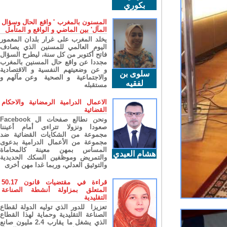
بكوري
المسنون بالمغرب ' واقع الحال وسؤال
المآل' بين الماضي و الواقع و المتأمل
يخلد المغرب على غرار بلدان المعمور
اليوم العالمي للمسنين الذي يصادف
فاتح أكتوبر من كل سنة، ليطرح السؤال
مجددا عن واقع حال المسنين بالمغرب
و عن وضعيتهم النفسية و الاقتصادية
سلوى بن
والاجتماعية و الصحية وعن مآلهم و
لفقيه
مستقبله
الاعمال الدرامية الرمضانية والاحكام
القضائية
ونحن نطالع صفحات ال Facebook
صعودا ونزولا تتراءى أمام أعيننا
مجموعة من الشكايات القضائية ضد
مجموعة من الأعمال الدرامية بدعوى
المساس بمهن معينة كالمحاماة
هشام العيدي
والتمريض وموظفين السكك الحديدية
والتوثيق العدلي، وربما غدا مهن أخرى
قراءة في مقتضيات قانون 50.17
المتعلق بمزاولة أنشطة الصناعة
التقليدية
تعزيزا للدور الذي توليه الدولة لقطاع
الصناعة التقليدية وحماية لهذا القطاع
الذي يشغل ما يقارب 2.4 مليون صانع