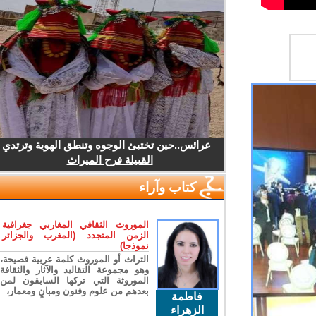
عرائس..حين تختبئ الوجوه وتنطق الهوية وترتدي
القبيلة فرح الميراث
كتاب وآراء
الموروث الثقافي المغاربي جغرافية
الزمن المتجدد (المغرب والجزائر
نموذجا)
التراث أو الموروث كلمة عربية فصيحة،
وهو مجموعة التقاليد والآثار والثقافة
الموروثة التي تركها السابقون لمن
بعدهم من علوم وفنون ومبانٍ ومعمار،
فاطمة
الزهراء