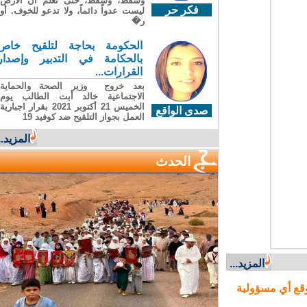
وسقطَ، وسقطَ، حتى تعلّم أن الأرضَ
فكر حر
ليست عدواً دائماً، ولا تدعو للخوف. أو
ر�
الحكومة بحاجة لتلقيح خاص
بالحكامة في التدبير وإصدار
القرارات...
بعد خروج وزير الصحة والحماية
الاجتماعية خالد أبت الطالب يوم
الخميس 21 أكتوبر 2021 بقرار اجبارية
صدى الواقع
العمل بجواز التلقيح ضد كوفيد 19
المزيد...
الحدث
المزيد...
ع أي مسؤولية