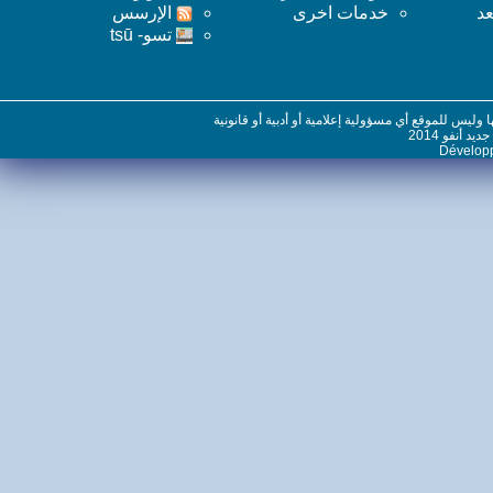
خدمات اخرى
اﻹرسس
تسو- tsū
س للموقع أي مسؤولية إعلامية أو أدبية أو قانونية
نفو 2014
Dévelo