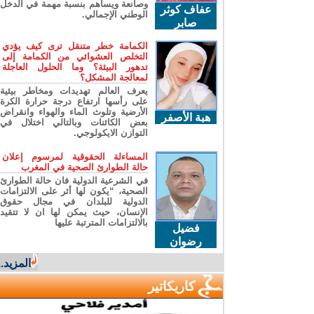
وصانعة ويساهم بنسبة مهمة في الدخل
عفاف كوثر
الوطني الإجمالي.
صابر
الكمامة خطر متنقل ترى كيف يؤدي
التخلص العشوائي من الكمامة إلى
تدهور البيئة؟ وما الحلول العاجلة
لمعالجة المشكل؟
يعرف العالم تهديدات ومخاطر بيئية
على رأسها ارتفاع درجة حرارة الكرة
الأرضية وتلوث الماء والهواء وانقراض
هبة الأصفر
بعض الكائنات وبالتالي اختلال في
التوازن الايكولوجي.
المساءلة الحقوقية لمرسوم إعلان
حالة الطوارئ الصحية في المغرب
في الشرعية الدولية فان حالة الطوارئ
الصحية، “يكون لها أثر على الالتزامات
الدولية للبلدان في مجال حقوق
الإنسان، حيث يمكن لها ان لا تتقيد
بالالتزامات المترتبة عليها
فضيل
رضوان
المزيد...
كاريكاتير