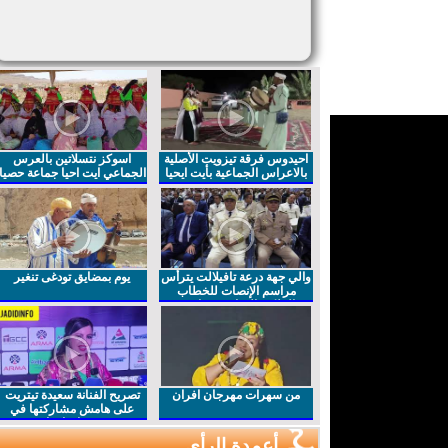
احيدوس فرقة تيزويت الأصلية
اسوكز نتسلاتين بالعرس
بالاعراس الجماعية بأيت ايحيا
الجماعي ايت احيا جماعة حصيا
والي جهة درعة تافيلالت يترأس
يوم بمضايق تودغى تنغير
مراسم الإنصات للخطاب
الملكي السامي بمناسبة
الذكرى27 لعيد العرش المجيد
من سهرات مهرجان افران
تصريح الفنانة سعيدة تيتريت
على هامش مشاركتها في
مهرجان افران
أعمدة الرأي