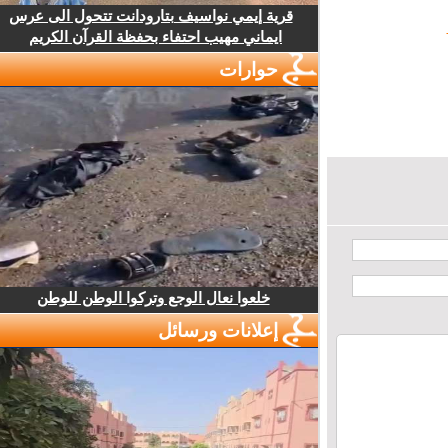
قرية إيمي نواسيف بتارودانت تتحول الى عرس
ايماني مهيب احتفاء بحفظة القرآن الكريم
حوارات
خلعوا نعال الوجع وتركوا الوطن للوطن
إعلانات ورسائل