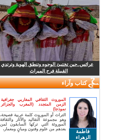
عرائس..حين تختبئ الوجوه وتنطق الهوية وترتدي
القبيلة فرح الميراث
كتاب وآراء
الموروث الثقافي المغاربي جغرافية
الزمن المتجدد (المغرب والجزائر
نموذجا)
التراث أو الموروث كلمة عربية فصيحة،
وهو مجموعة التقاليد والآثار والثقافة
الموروثة التي تركها السابقون لمن
بعدهم من علوم وفنون ومبانٍ ومعمار،
فاطمة
الزهراء