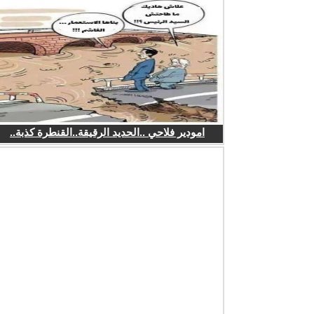
امودير فلاحي ..الحديد الرقيقة..القنطرة كذبة..