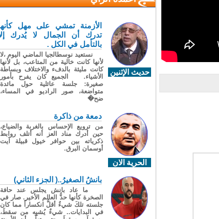
الأزمنة تمشي على مهل كأنها
تدرك أن الجمال لا يُدرك إلا
بالتأمل في الكل .
نستعيد نوسطالجيا الماضي اليوم ،لا
لأنها كانت خالية من المتاعب، بل لأنها
كانت مليئة بالدفء والاختلاف وبساطة
حديث الإثنين
الأشياء. الجميع كان يفرح بأمور
صغيرة: جلسة عائلية حول مائدة
متواضعة، صور الراديو في المساء،
ضح�
دمعة من ذاكرة
من ترويع الإحساس بالغربة والضياع،
حين أدرك مناد العز أنه أتلف روابط
ذكرياته بين حوافر خيول قبيلة آيت
أوسمان البرق.
الحرية الان
بانشُ الصغيرُ..( الجزء الثاني)
ما عاد بانش يجلس عند حافة
الصخرة كأنها حدُّ العالم الأخير. صار في
جلسته تلكَ شيءٌ أقلُّ انكساراً مما كان
في البدايات.. شيءٌ يُشبِه من سقطَ،