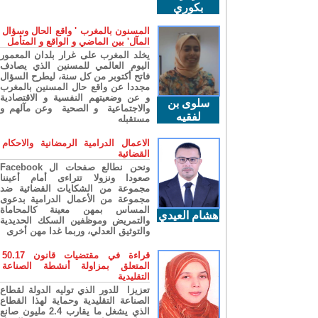
بكوري
المسنون بالمغرب ' واقع الحال وسؤال
المآل' بين الماضي و الواقع و المتأمل
يخلد المغرب على غرار بلدان المعمور
اليوم العالمي للمسنين الذي يصادف
فاتح أكتوبر من كل سنة، ليطرح السؤال
مجددا عن واقع حال المسنين بالمغرب
و عن وضعيتهم النفسية و الاقتصادية
سلوى بن
والاجتماعية و الصحية وعن مآلهم و
لفقيه
مستقبله
الاعمال الدرامية الرمضانية والاحكام
القضائية
ونحن نطالع صفحات ال Facebook
صعودا ونزولا تتراءى أمام أعيننا
مجموعة من الشكايات القضائية ضد
مجموعة من الأعمال الدرامية بدعوى
المساس بمهن معينة كالمحاماة
هشام العيدي
والتمريض وموظفين السكك الحديدية
والتوثيق العدلي، وربما غدا مهن أخرى
قراءة في مقتضيات قانون 50.17
المتعلق بمزاولة أنشطة الصناعة
التقليدية
تعزيزا للدور الذي توليه الدولة لقطاع
الصناعة التقليدية وحماية لهذا القطاع
الذي يشغل ما يقارب 2.4 مليون صانع