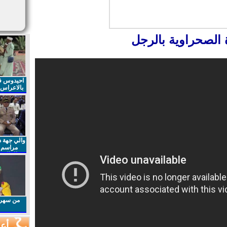
ة الصحراوية بالرجل
احيدوس فر
بالاعراس ا
والي جهة د
مراسم 
الملكي 
الذكرى27 لعيد العرش المجيد
من سهرا
أعم