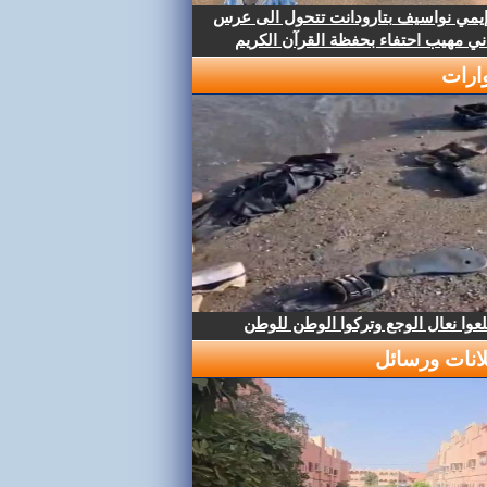
إيمي نواسيف بتارودانت تتحول الى عرس
ني مهيب احتفاء بحفظة القرآن الكريم
ارات
عوا نعال الوجع وتركوا الوطن للوطن
لانات ورسائل