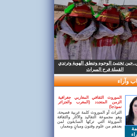
.حين تختبئ الوجوه وتنطق الهوية وترتدي
القبيلة فرح الميراث
ب وآراء
الموروث الثقافي المغاربي جغرافية
الزمن المتجدد (المغرب والجزائر
نموذجا)
التراث أو الموروث كلمة عربية فصيحة،
وهو مجموعة التقاليد والآثار والثقافة
الموروثة التي تركها السابقون لمن
بعدهم من علوم وفنون ومبانٍ ومعمار،
مة
اء