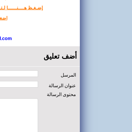
إضـغـظ هــــنــــــا لـ
اضغط
l.com
أضف تعليق
المرسل
عنوان الرسالة
محتوى الرسالة