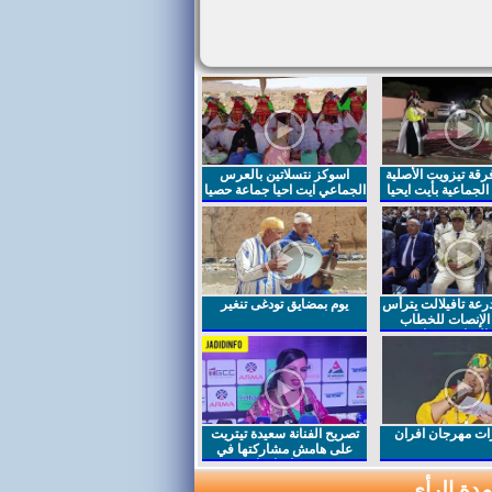
قة تيزويت الأصلية
اسوكز نتسلاتين بالعرس
لجماعية بأيت ايحيا
الجماعي ايت احيا جماعة حصيا
رعة تافيلالت يترأس
يوم بمضايق تودغى تنغير
الإنصات للخطاب
السامي بمناسبة
ت مهرجان افران
تصريح الفنانة سعيدة تيتريت
على هامش مشاركتها في
مهرجان افران
دة الرأي