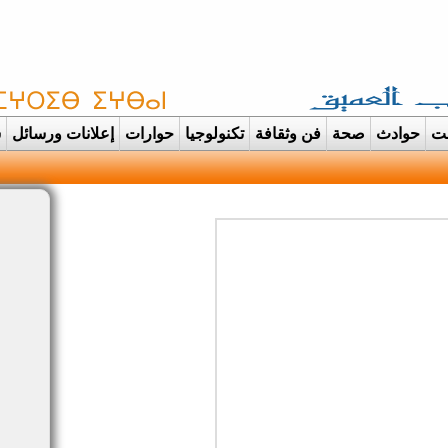
غت
حوادث
صحة
فن وثقافة
تكنولوجيا
حوارات
إعلانات ورسائل
س
دانت تتحول الى ع |