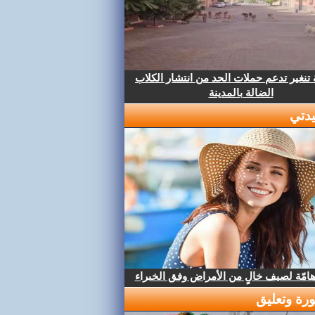
تنغير تدعم حملات الحد من انتشار الكلاب
الضالة بالمدينة
دتي
هامّة لصيف خالٍ من الأمراض وفق الخبراء
رة وتعليق