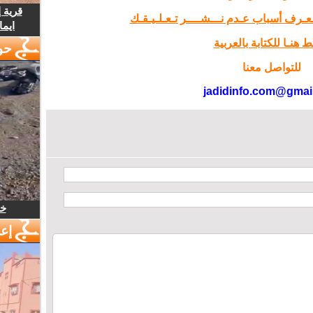
قرية 
تـعـرف أسباب عـدم نـــشــــر تـعـلـيـقـك
ايما
 هنـا للكتابة بالعربية
حو
للتواصل معنا
jadidinfo.com@gmai
خل
إع