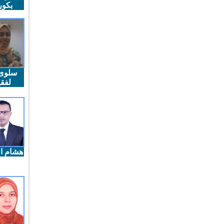
بكو
سلوى
لفقي
هشام ال