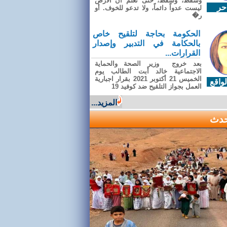
وسقطَ، وسقطَ، حتى تعلّم أن الأرضَ
حر
ليست عدواً دائماً، ولا تدعو للخوف. أو
ر�
الحكومة بحاجة لتلقيح خاص
بالحكامة في التدبير وإصدار
القرارات...
بعد خروج وزير الصحة والحماية
الاجتماعية خالد أبت الطالب يوم
الخميس 21 أكتوبر 2021 بقرار اجبارية
واقع
العمل بجواز التلقيح ضد كوفيد 19
المزيد...
حدث