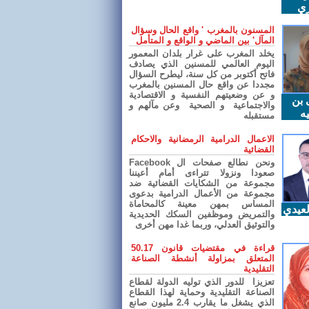
ري
المسنون بالمغرب ' واقع الحال وسؤال
المآل' بين الماضي و الواقع و المتأمل
يخلد المغرب على غرار بلدان المعمور
اليوم العالمي للمسنين الذي يصادف
فاتح أكتوبر من كل سنة، ليطرح السؤال
مجددا عن واقع حال المسنين بالمغرب
و عن وضعيتهم النفسية و الاقتصادية
 بن
والاجتماعية و الصحية وعن مآلهم و
ه
مستقبله
الاعمال الدرامية الرمضانية والاحكام
القضائية
ونحن نطالع صفحات ال Facebook
صعودا ونزولا تتراءى أمام أعيننا
مجموعة من الشكايات القضائية ضد
مجموعة من الأعمال الدرامية بدعوى
المساس بمهن معينة كالمحاماة
عيدي
والتمريض وموظفين السكك الحديدية
والتوثيق العدلي، وربما غدا مهن أخرى
قراءة في مقتضيات قانون 50.17
المتعلق بمزاولة أنشطة الصناعة
التقليدية
تعزيزا للدور الذي توليه الدولة لقطاع
الصناعة التقليدية وحماية لهذا القطاع
الذي يشغل ما يقارب 2.4 مليون صانع