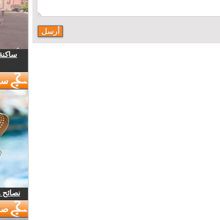
ساكنة 
سي
نصائح 
صو