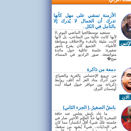
الأزمنة تمشي على مهل كأنها
تدرك أن الجمال لا يُدرك إلا
بالتأمل في الكل .
نستعيد نوسطالجيا الماضي اليوم ،لا
لأنها كانت خالية من المتاعب، بل لأنها
كانت مليئة بالدفء والاختلاف وبساطة
إثنين
الأشياء. الجميع كان يفرح بأمور
صغيرة: جلسة عائلية حول مائدة
متواضعة، صور الراديو في المساء،
ضح�
دمعة من ذاكرة
من ترويع الإحساس بالغربة والضياع،
حين أدرك مناد العز أنه أتلف روابط
ذكرياته بين حوافر خيول قبيلة آيت
أوسمان البرق.
الان
بانشُ الصغيرُ..( الجزء الثاني)
ما عاد بانش يجلس عند حافة
الصخرة كأنها حدُّ العالم الأخير. صار في
جلسته تلكَ شيءٌ أقلُّ انكساراً مما كان
في البدايات.. شيءٌ يُشبِه من سقطَ،