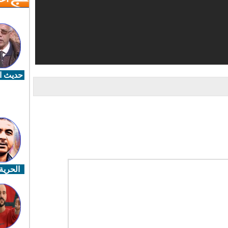
حديث ال
الحرية 