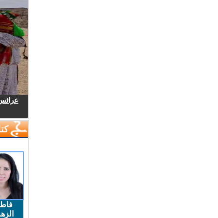
عرائس.
كتا
فاط
الزهر